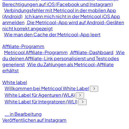
Berechtigungen auf iOS (Facebook und Instagram)
Verbindungsfehler mit Metricool in der mobilen App
(Android)
Ich kann mich nicht in der Metricool iOS App
anmelden
Die Metricool-App wird auf Android-Geräten
nicht korrekt angezeigt
Wie man den Cache der Metricool-App leert
Affiliate-Programm
Metricool Affiliate-Programm
Affiliate-Dashboard
Wie
du deinen Affiliate-Link personalisierst und Testcodes
generierst
Wie du Zahlungen als Metricool-Affiliate
erhältst
White label
Willkommen bei Metricool White Label
White Label für Agenturen (WLA)
White Label für Integratoren (WLI)
... in Bearbeitung
Veröffentlichen auf Instagram