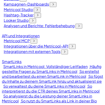
Kampagnen-Dashboards
Metricool Studio
Hashtag-Tracker
Looker Studio
Analysen und Berichte: Fehlerbehebung
API und Integrationen
Metricool MCP
Integrationen über die Metricool-API
Integrationen mit externen Tools
SmartLinks
SmartLinks in Metricool: Vollständiger Leitfaden
Häufig
gestellte Fragen zu SmartLinks in Metricool
So erstellst
und bearbeitest du einen SmartLink in Metricool
So fügst
du Inhalte zu deinem SmartLink hinzu und aktualisierst sie
So verwaltest du deine SmartLinks in Metricool
So
interpretierst du die CTR deines SmartLinks in Metricool
So analysierst du die Leistung deiner SmartLinks in
Metricool
So nutzt du SmartLinks als Link in deiner Bio