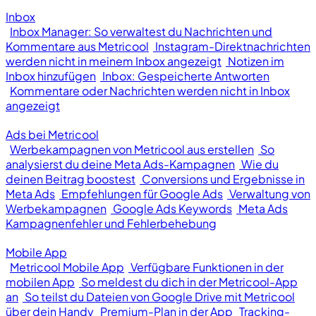
Inbox
Inbox Manager: So verwaltest du Nachrichten und
Kommentare aus Metricool
Instagram-Direktnachrichten
werden nicht in meinem Inbox angezeigt
Notizen im
Inbox hinzufügen
Inbox: Gespeicherte Antworten
Kommentare oder Nachrichten werden nicht in Inbox
angezeigt
Ads bei Metricool
Werbekampagnen von Metricool aus erstellen
So
analysierst du deine Meta Ads-Kampagnen
Wie du
deinen Beitrag boostest
Conversions und Ergebnisse in
Meta Ads
Empfehlungen für Google Ads
Verwaltung von
Werbekampagnen
Google Ads Keywords
Meta Ads
Kampagnenfehler und Fehlerbehebung
Mobile App
Metricool Mobile App
Verfügbare Funktionen in der
mobilen App
So meldest du dich in der Metricool-App
an
So teilst du Dateien von Google Drive mit Metricool
über dein Handy
Premium-Plan in der App
Tracking-