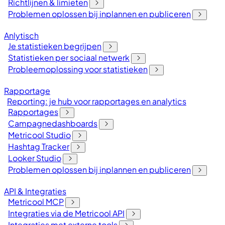
Richtlijnen & limieten
Problemen oplossen bij inplannen en publiceren
Anlytisch
Je statistieken begrijpen
Statistieken per sociaal netwerk
Probleemoplossing voor statistieken
Rapportage
Reporting: je hub voor rapportages en analytics
Rapportages
Campagnedashboards
Metricool Studio
Hashtag Tracker
Looker Studio
Problemen oplossen bij inplannen en publiceren
API & Integraties
Metricool MCP
Integraties via de Metricool API
Integraties met externe tools