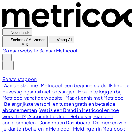
Nederlands
Zoeken of AI vragen
Vraag AI
⌘
K
Ga naar website
Ga naar Metricool
Eerste stappen
Aan de slag met Metricool: een beginnersgids
Ik heb de
bevestigingsmail niet ontvangen
Hoe in te loggen bij
Metricool vanaf de website
Maak kennis met Metricool
Belangrijkste verschillen tussen gratis en betaalde
abonnementen
Wat is een Brand in Metricool en hoe
werkt het?
Accountstructuur: Gebruiker, Brand en
socialprofielen
Connection Dashboard
De merken van
je klanten beheren in Metricool
Meldingen in Metricool: