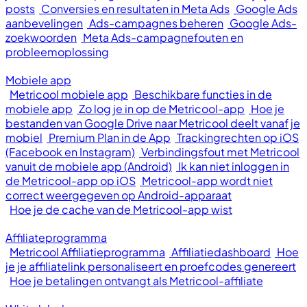
posts
Conversies en resultaten in Meta Ads
Google Ads
aanbevelingen
Ads-campagnes beheren
Google Ads-
zoekwoorden
Meta Ads-campagnefouten en
probleemoplossing
Mobiele app
Metricool mobiele app
Beschikbare functies in de
mobiele app
Zo log je in op de Metricool-app
Hoe je
bestanden van Google Drive naar Metricool deelt vanaf je
mobiel
Premium Plan in de App
Trackingrechten op iOS
(Facebook en Instagram)
Verbindingsfout met Metricool
vanuit de mobiele app (Android)
Ik kan niet inloggen in
de Metricool-app op iOS
Metricool-app wordt niet
correct weergegeven op Android-apparaat
Hoe je de cache van de Metricool-app wist
Affiliateprogramma
Metricool Affiliatieprogramma
Affiliatiedashboard
Hoe
je je affiliatelink personaliseert en proefcodes genereert
Hoe je betalingen ontvangt als Metricool-affiliate