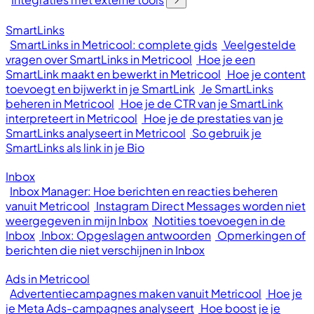
SmartLinks
SmartLinks in Metricool: complete gids
Veelgestelde
vragen over SmartLinks in Metricool
Hoe je een
SmartLink maakt en bewerkt in Metricool
Hoe je content
toevoegt en bijwerkt in je SmartLink
Je SmartLinks
beheren in Metricool
Hoe je de CTR van je SmartLink
interpreteert in Metricool
Hoe je de prestaties van je
SmartLinks analyseert in Metricool
So gebruik je
SmartLinks als link in je Bio
Inbox
Inbox Manager: Hoe berichten en reacties beheren
vanuit Metricool
Instagram Direct Messages worden niet
weergegeven in mijn Inbox
Notities toevoegen in de
Inbox
Inbox: Opgeslagen antwoorden
Opmerkingen of
berichten die niet verschijnen in Inbox
Ads in Metricool
Advertentiecampagnes maken vanuit Metricool
Hoe je
je Meta Ads-campagnes analyseert
Hoe boost je je