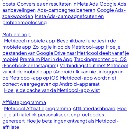
posts
Conversies en resultaten in Meta Ads
Google Ads
aanbevelingen
Ads-campagnes beheren
Google Ads-
zoekwoorden
Meta Ads-campagnefouten en
probleemoplossing
Mobiele app
Metricool mobiele app
Beschikbare functies in de
mobiele app
Zo log je in op de Metricool-app
Hoe je
bestanden van Google Drive naar Metricool deelt vanaf je
mobiel
Premium Plan in de App
Trackingrechten op iOS
(Facebook en Instagram)
Verbindingsfout met Metricool
vanuit de mobiele app (Android)
Ik kan niet inloggen in
de Metricool-app op iOS
Metricool-app wordt niet
correct weergegeven op Android-apparaat
Hoe je de cache van de Metricool-app wist
Affiliateprogramma
Metricool Affiliatieprogramma
Affiliatiedashboard
Hoe
je je affiliatelink personaliseert en proefcodes
genereert
Hoe je betalingen ontvangt als Metricool-
affiliate