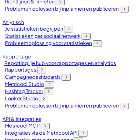
Richtlijnen & limieten
Problemen oplossen bij inplannen en publiceren
Anlytisch
Je statistieken begrijpen
Statistieken per sociaal netwerk
Probleemoplossing voor statistieken
Rapportage
Reporting: je hub voor rapportages en analytics
Rapportages
Campagnedashboards
Metricool Studio
Hashtag Tracker
Looker Studio
Problemen oplossen bij inplannen en publiceren
API & Integraties
Metricool MCP
Integraties via de Metricool API
Integraties met externe tools