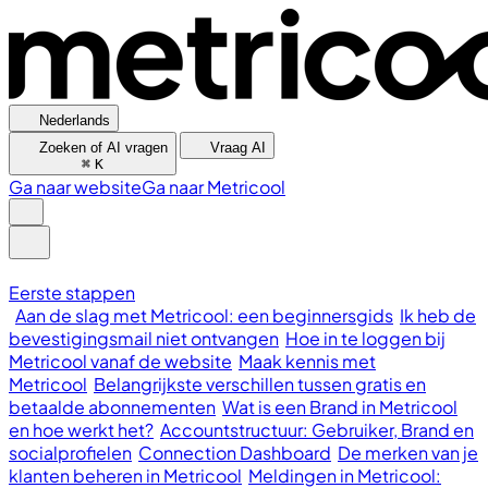
Nederlands
Zoeken of AI vragen
Vraag AI
⌘
K
Ga naar website
Ga naar Metricool
Eerste stappen
Aan de slag met Metricool: een beginnersgids
Ik heb de
bevestigingsmail niet ontvangen
Hoe in te loggen bij
Metricool vanaf de website
Maak kennis met
Metricool
Belangrijkste verschillen tussen gratis en
betaalde abonnementen
Wat is een Brand in Metricool
en hoe werkt het?
Accountstructuur: Gebruiker, Brand en
socialprofielen
Connection Dashboard
De merken van je
klanten beheren in Metricool
Meldingen in Metricool: