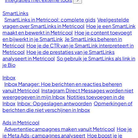
SmartLinks
SmartLinks in Metricool: complete gids
Veelgestelde
vragen over SmartLinks in Metricool
Hoe je een SmartLink
maakt en bewerkt in Metricool
Hoe je content toevoegt
en bijwerkt in je SmartLink
Je SmartLinks beheren in
Metricool
Hoe je de CTR van je SmartLink interpreteert in
Metricool
Hoe je de prestaties van je SmartLinks
analyseert in Metricool
So gebruik je SmartLinks als link in
je Bio
Inbox
Inbox Manager: Hoe berichten en reacties beheren
vanuit Metricool
Instagram Direct Messages worden niet
weergegeven in mijn Inbox
Notities toevoegen in de
Inbox
Inbox: Opgeslagen antwoorden
Opmerkingen of
berichten die niet verschijnen in Inbox
Ads in Metricool
Advertentiecampagnes maken vanuit Metricool
Hoe je
je Meta Ads-campagnes analyseert
Hoe boost je je