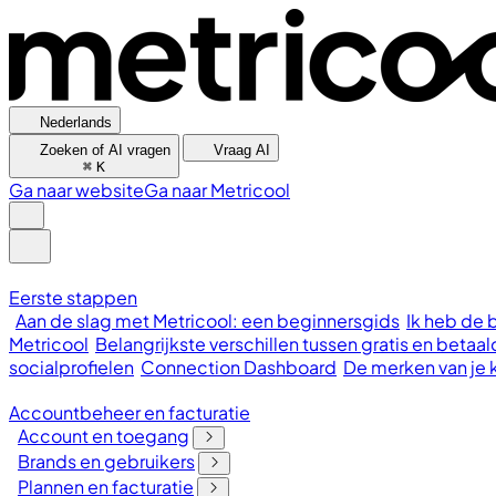
Nederlands
Zoeken of AI vragen
Vraag AI
⌘
K
Ga naar website
Ga naar Metricool
Eerste stappen
Aan de slag met Metricool: een beginnersgids
Ik heb de 
Metricool
Belangrijkste verschillen tussen gratis en bet
socialprofielen
Connection Dashboard
De merken van je 
Accountbeheer en facturatie
Account en toegang
Brands en gebruikers
Plannen en facturatie