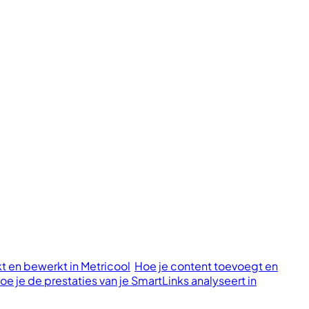
t en bewerkt in Metricool
Hoe je content toevoegt en
oe je de prestaties van je SmartLinks analyseert in