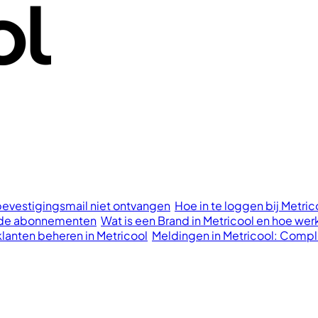
bevestigingsmail niet ontvangen
Hoe in te loggen bij Metri
aalde abonnementen
Wat is een Brand in Metricool en hoe wer
klanten beheren in Metricool
Meldingen in Metricool: Compl