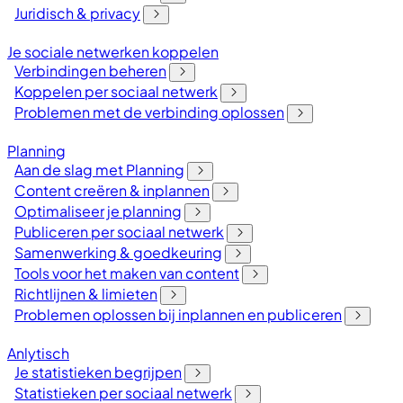
Juridisch & privacy
Je sociale netwerken koppelen
Verbindingen beheren
Koppelen per sociaal netwerk
Problemen met de verbinding oplossen
Planning
Aan de slag met Planning
Content creëren & inplannen
Optimaliseer je planning
Publiceren per sociaal netwerk
Samenwerking & goedkeuring
Tools voor het maken van content
Richtlijnen & limieten
Problemen oplossen bij inplannen en publiceren
Anlytisch
Je statistieken begrijpen
Statistieken per sociaal netwerk