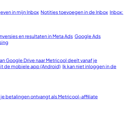
ven in mijn Inbox
Notities toevoegen in de Inbox
Inbox:
versies en resultaten in Meta Ads
Google Ads
sing
n Google Drive naar Metricool deelt vanaf je
it de mobiele app (Android)
Ik kan niet inloggen in de
je betalingen ontvangt als Metricool-affiliate