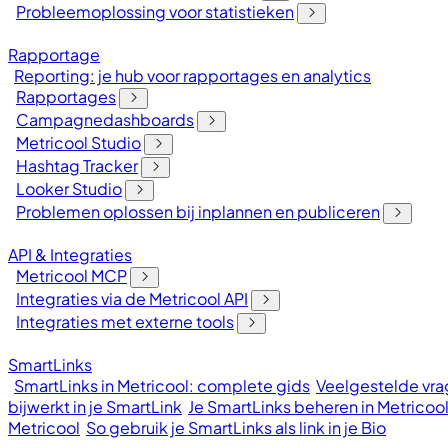
Probleemoplossing voor statistieken
Rapportage
Reporting: je hub voor rapportages en analytics
Rapportages
Campagnedashboards
Metricool Studio
Hashtag Tracker
Looker Studio
Problemen oplossen bij inplannen en publiceren
API & Integraties
Metricool MCP
Integraties via de Metricool API
Integraties met externe tools
SmartLinks
SmartLinks in Metricool: complete gids
Veelgestelde vrag
bijwerkt in je SmartLink
Je SmartLinks beheren in Metricoo
Metricool
So gebruik je SmartLinks als link in je Bio