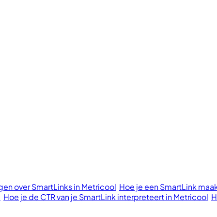
en over SmartLinks in Metricool
Hoe je een SmartLink maak
l
Hoe je de CTR van je SmartLink interpreteert in Metricool
H