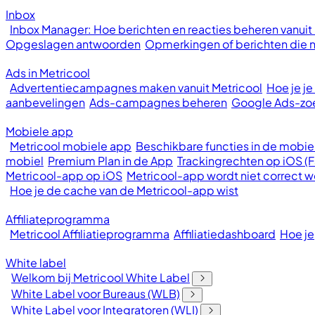
Inbox
Inbox Manager: Hoe berichten en reacties beheren vanuit
Opgeslagen antwoorden
Opmerkingen of berichten die ni
Ads in Metricool
Advertentiecampagnes maken vanuit Metricool
Hoe je j
aanbevelingen
Ads-campagnes beheren
Google Ads-z
Mobiele app
Metricool mobiele app
Beschikbare functies in de mobie
mobiel
Premium Plan in de App
Trackingrechten op iOS (
Metricool-app op iOS
Metricool-app wordt niet correct
Hoe je de cache van de Metricool-app wist
Affiliateprogramma
Metricool Affiliatieprogramma
Affiliatiedashboard
Hoe je
White label
Welkom bij Metricool White Label
White Label voor Bureaus (WLB)
White Label voor Integratoren (WLI)