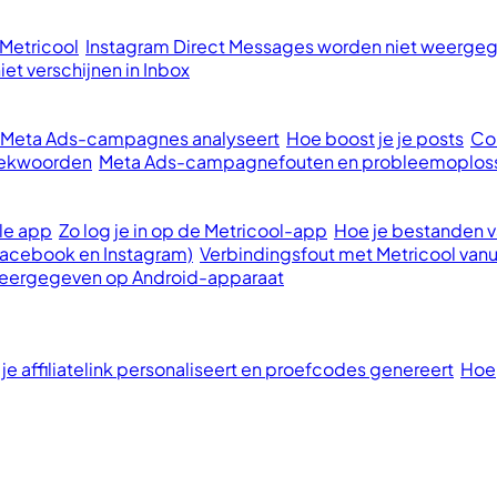
 Metricool
Instagram Direct Messages worden niet weergege
et verschijnen in Inbox
e Meta Ads-campagnes analyseert
Hoe boost je je posts
Con
oekwoorden
Meta Ads-campagnefouten en probleemoplos
le app
Zo log je in op de Metricool-app
Hoe je bestanden va
Facebook en Instagram)
Verbindingsfout met Metricool vanu
 weergegeven op Android-apparaat
 je affiliatelink personaliseert en proefcodes genereert
Hoe 