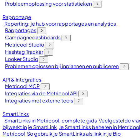
Probleemoplossing voor statistieken
Rapportage
Reporting: je hub voor rapportages en analytics
Rapportages
Campagnedashboards
Metricool Studio
Hashtag Tracker
Looker Studio
Problemen oplossen bij inplannen en publiceren
API & Integraties
Metricool MCP
Integraties via de Metricool API
Integraties met externe tools
SmartLinks
SmartLinks in Metricool: complete gids
Veelgestelde vrag
bijwerkt in je SmartLink
Je SmartLinks beheren in Metricoo
Metricool
So gebruik je SmartLinks als link in je Bio