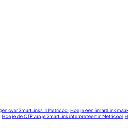
en over SmartLinks in Metricool
Hoe je een SmartLink maak
l
Hoe je de CTR van je SmartLink interpreteert in Metricool
H