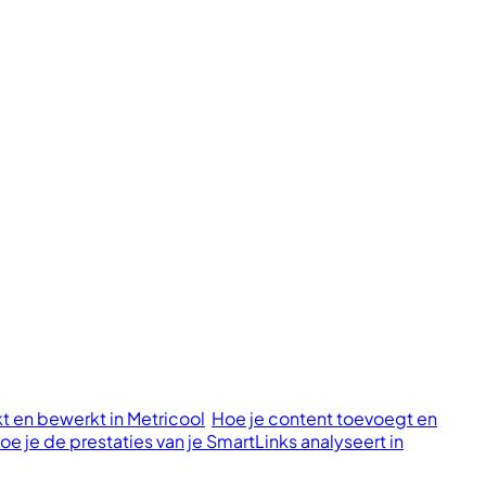
t en bewerkt in Metricool
Hoe je content toevoegt en
oe je de prestaties van je SmartLinks analyseert in