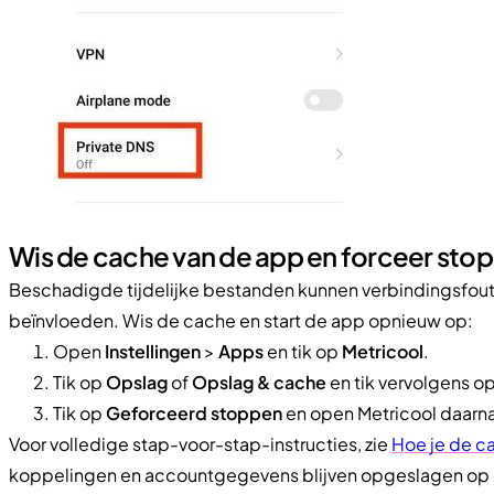
Wis de cache van de app en forceer sto
Beschadigde tijdelijke bestanden kunnen verbindingsfout
beïnvloeden. Wis de cache en start de app opnieuw op:
Open
Instellingen
>
Apps
en tik op
Metricool
.
Tik op
Opslag
of
Opslag & cache
en tik vervolgens o
Tik op
Geforceerd stoppen
en open Metricool daarn
Voor volledige stap-voor-stap-instructies, zie
Hoe je de c
koppelingen en accountgegevens blijven opgeslagen op o