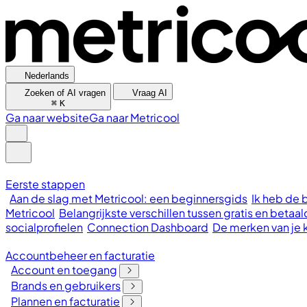
Nederlands
Zoeken of AI vragen
Vraag AI
⌘
K
Ga naar website
Ga naar Metricool
Eerste stappen
Aan de slag met Metricool: een beginnersgids
Ik heb de 
Metricool
Belangrijkste verschillen tussen gratis en bet
socialprofielen
Connection Dashboard
De merken van je 
Accountbeheer en facturatie
Account en toegang
Brands en gebruikers
Plannen en facturatie