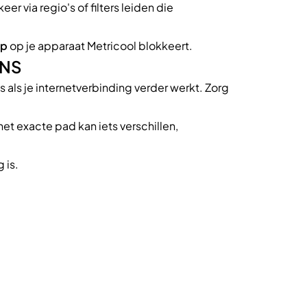
er via regio's of filters leiden die
pp
op je apparaat Metricool blokkeert.
DNS
 als je internetverbinding verder werkt. Zorg
het exacte pad kan iets verschillen,
 is.