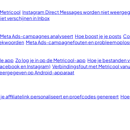
 Metricool
Instagram Direct Messages worden niet weergege
et verschijnen in Inbox
e Meta Ads-campagnes analyseert
Hoe boost je je posts
Con
oekwoorden
Meta Ads-campagnefouten en probleemoplos
le app
Zo log je in op de Metricool-app
Hoe je bestanden va
Facebook en Instagram)
Verbindingsfout met Metricool vanu
 weergegeven op Android-apparaat
 je affiliatelink personaliseert en proefcodes genereert
Hoe 