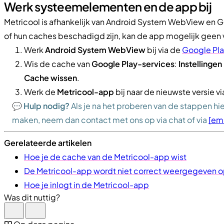
Werk systeemelementen en de app bij
Metricool is afhankelijk van Android System WebView en Go
of hun caches beschadigd zijn, kan de app mogelijk geen
Werk
Android System WebView
bij via de
Google Pla
Wis de cache van
Google Play-services
:
Instellingen
Cache wissen
.
Werk de
Metricool-app
bij naar de nieuwste versie vi
💬​
Hulp nodig?
Als je na het proberen van de stappen h
maken, neem dan contact met ons op via chat of via
[em
Gerelateerde artikelen
Hoe je de cache van de Metricool-app wist
De Metricool-app wordt niet correct weergegeven 
Hoe je inlogt in de Metricool-app
Was dit nuttig?