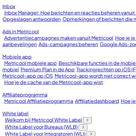
Inbox
Inbox Manager: Hoe berichten en reacties beheren vanuit
Opgeslagen antwoorden
Opmerkingen of berichten die ni
Ads in Metricool
Advertentiecampagnes maken vanuit Metricool
Hoe je j
aanbevelingen
Ads-campagnes beheren
Google Ads-z
Mobiele app
Metricool mobiele app
Beschikbare functies in de mobie
mobiel
Premium Plan in de App
Trackingrechten op iOS (
Metricool-app op iOS
Metricool-app wordt niet correct
Hoe je de cache van de Metricool-app wist
Affiliateprogramma
Metricool Affiliatieprogramma
Affiliatiedashboard
Hoe je
White label
Welkom bij Metricool White Label
White Label voor Bureaus (WLB)
White Label voor Integratoren (WLI)