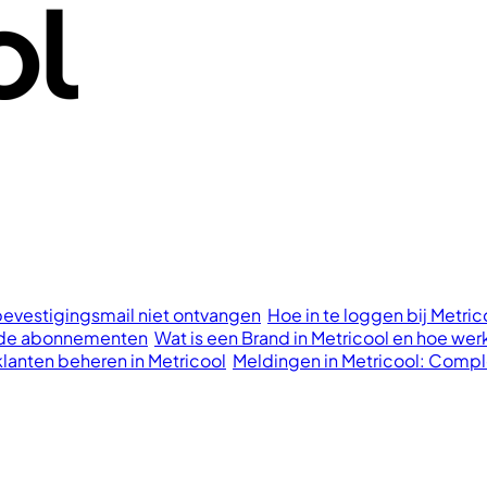
bevestigingsmail niet ontvangen
Hoe in te loggen bij Metri
aalde abonnementen
Wat is een Brand in Metricool en hoe wer
klanten beheren in Metricool
Meldingen in Metricool: Compl