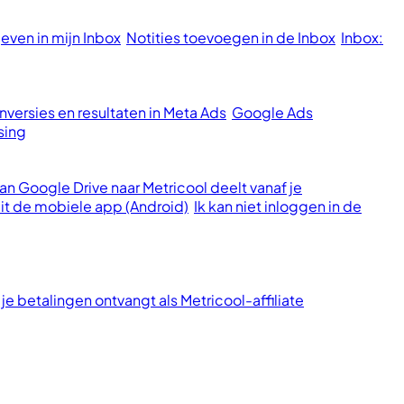
ven in mijn Inbox
Notities toevoegen in de Inbox
Inbox:
versies en resultaten in Meta Ads
Google Ads
sing
n Google Drive naar Metricool deelt vanaf je
it de mobiele app (Android)
Ik kan niet inloggen in de
je betalingen ontvangt als Metricool-affiliate