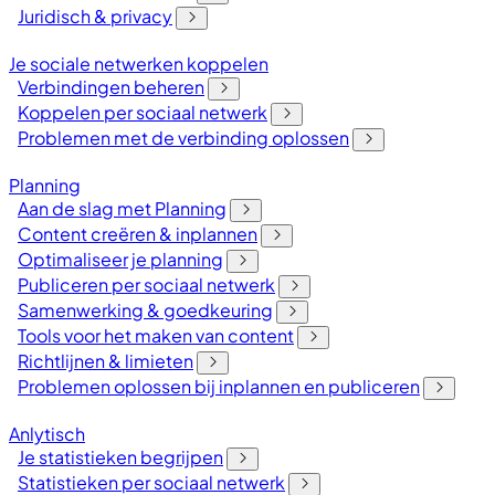
Juridisch & privacy
Je sociale netwerken koppelen
Verbindingen beheren
Koppelen per sociaal netwerk
Problemen met de verbinding oplossen
Planning
Aan de slag met Planning
Content creëren & inplannen
Optimaliseer je planning
Publiceren per sociaal netwerk
Samenwerking & goedkeuring
Tools voor het maken van content
Richtlijnen & limieten
Problemen oplossen bij inplannen en publiceren
Anlytisch
Je statistieken begrijpen
Statistieken per sociaal netwerk