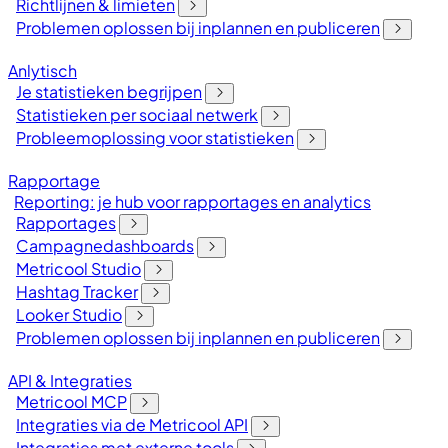
Richtlijnen & limieten
Problemen oplossen bij inplannen en publiceren
Anlytisch
Je statistieken begrijpen
Statistieken per sociaal netwerk
Probleemoplossing voor statistieken
Rapportage
Reporting: je hub voor rapportages en analytics
Rapportages
Campagnedashboards
Metricool Studio
Hashtag Tracker
Looker Studio
Problemen oplossen bij inplannen en publiceren
API & Integraties
Metricool MCP
Integraties via de Metricool API
Integraties met externe tools