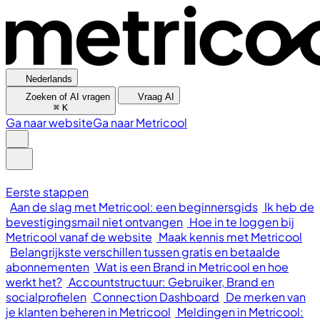
Nederlands
Zoeken of AI vragen
Vraag AI
⌘
K
Ga naar website
Ga naar Metricool
Eerste stappen
Aan de slag met Metricool: een beginnersgids
Ik heb de
bevestigingsmail niet ontvangen
Hoe in te loggen bij
Metricool vanaf de website
Maak kennis met Metricool
Belangrijkste verschillen tussen gratis en betaalde
abonnementen
Wat is een Brand in Metricool en hoe
werkt het?
Accountstructuur: Gebruiker, Brand en
socialprofielen
Connection Dashboard
De merken van
je klanten beheren in Metricool
Meldingen in Metricool: