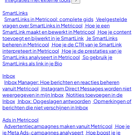
SmartLinks
SmartLinks in Metricool: complete gids
Veelgestelde
vragen over SmartLinks in Metricool
Hoe je een
SmartLink maakt en bewerkt in Metricool
Hoe je content
toevoegt en bijwerkt in je SmartLink
Je SmartLinks
beheren in Metricool
Hoe je de CTR van je SmartLink
interpreteert in Metricool
Hoe je de prestaties van je
SmartLinks analyseert in Metricool
So gebruik je
SmartLinks als link in je Bio
Inbox
Inbox Manager: Hoe berichten en reacties beheren
vanuit Metricool
Instagram Direct Messages worden niet
weergegeven in mijn Inbox
Notities toevoegen in de
Inbox
Inbox: Opgeslagen antwoorden
Opmerkingen of
berichten die niet verschijnen in Inbox
Ads in Metricool
Advertentiecampagnes maken vanuit Metricool
Hoe je
je Meta Ads-campagnes analyseert
Hoe boost je je