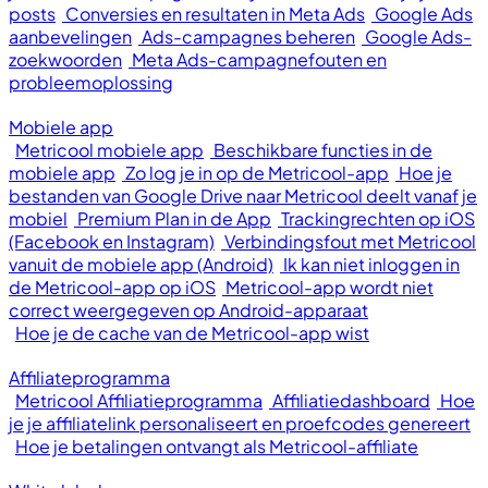
posts
Conversies en resultaten in Meta Ads
Google Ads
aanbevelingen
Ads-campagnes beheren
Google Ads-
zoekwoorden
Meta Ads-campagnefouten en
probleemoplossing
Mobiele app
Metricool mobiele app
Beschikbare functies in de
mobiele app
Zo log je in op de Metricool-app
Hoe je
bestanden van Google Drive naar Metricool deelt vanaf je
mobiel
Premium Plan in de App
Trackingrechten op iOS
(Facebook en Instagram)
Verbindingsfout met Metricool
vanuit de mobiele app (Android)
Ik kan niet inloggen in
de Metricool-app op iOS
Metricool-app wordt niet
correct weergegeven op Android-apparaat
Hoe je de cache van de Metricool-app wist
Affiliateprogramma
Metricool Affiliatieprogramma
Affiliatiedashboard
Hoe
je je affiliatelink personaliseert en proefcodes genereert
Hoe je betalingen ontvangt als Metricool-affiliate