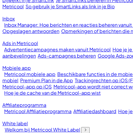
bijwerkt in je SmartLink
Je SmartLinks beheren in Metricoo
Metricool
So gebruik je SmartLinks als link in je Bio
Inbox
Inbox Manager: Hoe berichten en reacties beheren vanuit
Opgeslagen antwoorden
Opmerkingen of berichten die ni
Ads in Metricool
Advertentiecampagnes maken vanuit Metricool
Hoe je j
aanbevelingen
Ads-campagnes beheren
Google Ads-z
Mobiele app
Metricool mobiele app
Beschikbare functies in de mobie
mobiel
Premium Plan in de App
Trackingrechten op iOS (
Metricool-app op iOS
Metricool-app wordt niet correct
Hoe je de cache van de Metricool-app wist
Affiliateprogramma
Metricool Affiliatieprogramma
Affiliatiedashboard
Hoe je
White label
Welkom bij Metricool White Label