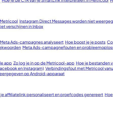
l
Hoe je de CTR van je SmartLink interpreteert in Metricool
H
 Metricool
Instagram Direct Messages worden niet weergege
et verschijnen in Inbox
e Meta Ads-campagnes analyseert
Hoe boost je je posts
Con
oekwoorden
Meta Ads-campagnefouten en probleemoplos
le app
Zo log je in op de Metricool-app
Hoe je bestanden va
Facebook en Instagram)
Verbindingsfout met Metricool vanu
 weergegeven op Android-apparaat
 je affiliatelink personaliseert en proefcodes genereert
Hoe 