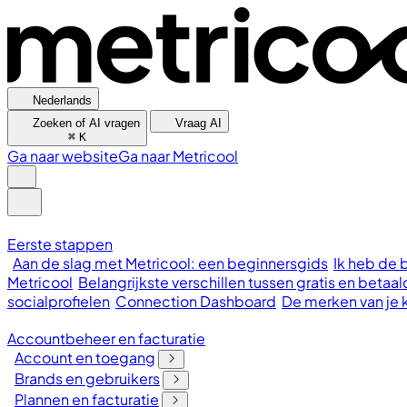
Nederlands
Zoeken of AI vragen
Vraag AI
⌘
K
Ga naar website
Ga naar Metricool
Eerste stappen
Aan de slag met Metricool: een beginnersgids
Ik heb de 
Metricool
Belangrijkste verschillen tussen gratis en bet
socialprofielen
Connection Dashboard
De merken van je 
Accountbeheer en facturatie
Account en toegang
Brands en gebruikers
Plannen en facturatie