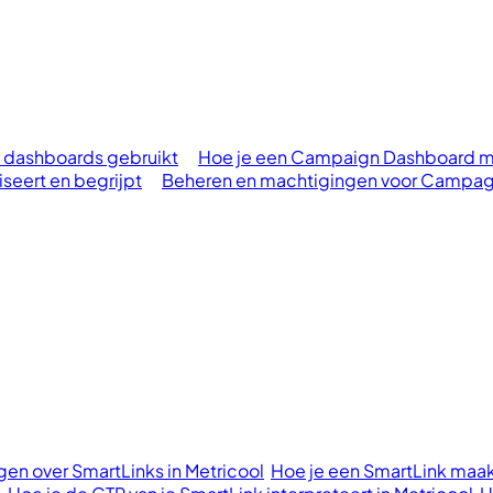
dashboards gebruikt
Hoe je een Campaign Dashboard m
eert en begrijpt
Beheren en machtigingen voor Campa
en over SmartLinks in Metricool
Hoe je een SmartLink maak