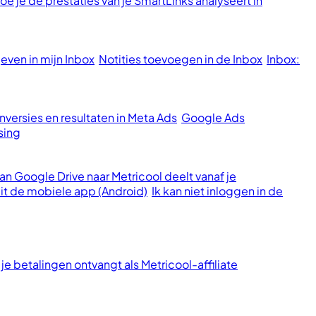
oe je de prestaties van je SmartLinks analyseert in
ven in mijn Inbox
Notities toevoegen in de Inbox
Inbox:
versies en resultaten in Meta Ads
Google Ads
sing
n Google Drive naar Metricool deelt vanaf je
it de mobiele app (Android)
Ik kan niet inloggen in de
je betalingen ontvangt als Metricool-affiliate