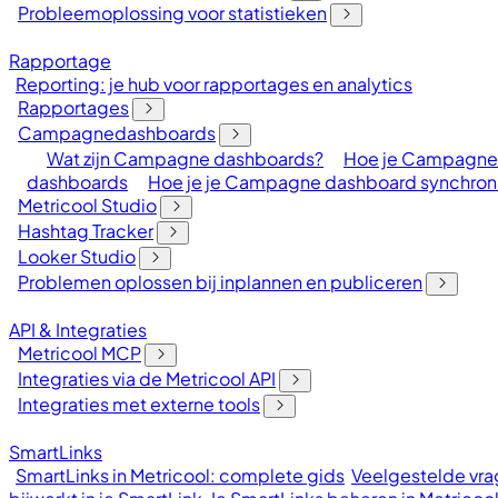
Probleemoplossing voor statistieken
Rapportage
Reporting: je hub voor rapportages en analytics
Rapportages
Campagnedashboards
Wat zijn Campagne dashboards?
Hoe je Campagne 
dashboards
Hoe je je Campagne dashboard synchronis
Metricool Studio
Hashtag Tracker
Looker Studio
Problemen oplossen bij inplannen en publiceren
API & Integraties
Metricool MCP
Integraties via de Metricool API
Integraties met externe tools
SmartLinks
SmartLinks in Metricool: complete gids
Veelgestelde vrag