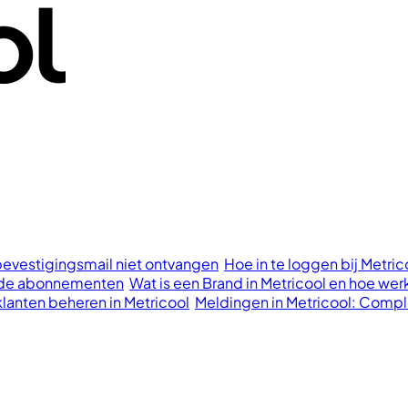
bevestigingsmail niet ontvangen
Hoe in te loggen bij Metri
aalde abonnementen
Wat is een Brand in Metricool en hoe wer
klanten beheren in Metricool
Meldingen in Metricool: Compl