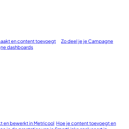
aakt en content toevoegt
Zo deel je je Campagne
gne dashboards
t en bewerkt in Metricool
Hoe je content toevoegt en