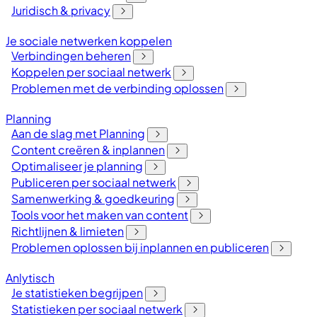
Juridisch & privacy
Je sociale netwerken koppelen
Verbindingen beheren
Koppelen per sociaal netwerk
Problemen met de verbinding oplossen
Planning
Aan de slag met Planning
Content creëren & inplannen
Optimaliseer je planning
Publiceren per sociaal netwerk
Samenwerking & goedkeuring
Tools voor het maken van content
Richtlijnen & limieten
Problemen oplossen bij inplannen en publiceren
Anlytisch
Je statistieken begrijpen
Statistieken per sociaal netwerk