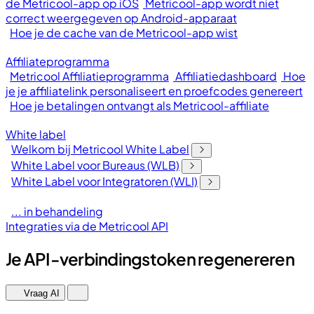
de Metricool-app op iOS
Metricool-app wordt niet
correct weergegeven op Android-apparaat
Hoe je de cache van de Metricool-app wist
Affiliateprogramma
Metricool Affiliatieprogramma
Affiliatiedashboard
Hoe
je je affiliatelink personaliseert en proefcodes genereert
Hoe je betalingen ontvangt als Metricool-affiliate
White label
Welkom bij Metricool White Label
White Label voor Bureaus (WLB)
White Label voor Integratoren (WLI)
... in behandeling
Integraties via de Metricool API
Je API-verbindingstoken regenereren
Vraag AI