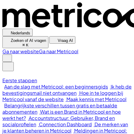
Nederlands
Zoeken of AI vragen
Vraag AI
⌘
K
Ga naar website
Ga naar Metricool
Eerste stappen
Aan de slag met Metricool: een beginnersgids
Ik heb de
bevestigingsmail niet ontvangen
Hoe in te loggen bij
Metricool vanaf de website
Maak kennis met Metricool
Belangrijkste verschillen tussen gratis en betaalde
abonnementen
Wat is een Brand in Metricool en hoe
werkt het?
Accountstructuur: Gebruiker, Brand en
socialprofielen
Connection Dashboard
De merken van
je klanten beheren in Metricool
Meldingen in Metricool: