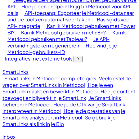
API
Hoe je een endpoint krijgt in Metricool voor API-
calls
API-toegang: Exporteer je Metricool-data naar
andere tools en automatiseer taken
Basisgids voor
API-integratie
Kan ik Metricool gebruiken met Power
BI?
Kan ik Metricool gebruiken met n8n?
Kan ik
Metricool gebruiken met Tableau?
Je API-
verbindingstoken regenereren
Hoe vind je je
Metricool-gebruikers-ID
Integraties met externe tools
SmartLinks
SmartLinks in Metricool: complete gids
Veelgestelde
vragen over SmartLinks in Metricool
Hoe je een
SmartLink maakt en bewerkt in Metricool
Hoe je content
toevoegt en bijwerkt in je SmartLink
Je SmartLinks
beheren in Metricool
Hoe je de CTR van je SmartLink
interpreteert in Metricool
Hoe je de prestaties van je
SmartLinks analyseert in Metricool
So gebruik je
SmartLinks als link in je Bio
Inbox