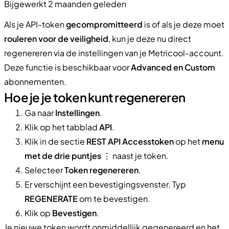
Bijgewerkt 2 maanden geleden
Als je API-token
gecompromitteerd
is of als je deze moet
rouleren voor de veiligheid
, kun je deze nu direct
regenereren via de instellingen van je Metricool-account.
Deze functie is beschikbaar voor
Advanced en Custom
abonnementen.
Hoe je je token kunt regenereren
Ga naar
Instellingen
.
Klik op het tabblad
API
.
Klik in de sectie
REST API Accesstoken
op het
menu
met de drie puntjes
⋮ naast je token.
Selecteer
Token regenereren
.
Er verschijnt een bevestigingsvenster. Typ
REGENERATE
om te bevestigen.
Klik op
Bevestigen
.
Je nieuwe token wordt onmiddellijk gegenereerd en het