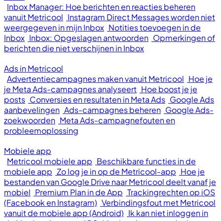
Inbox Manager: Hoe berichten en reacties beheren
vanuit Metricool
Instagram Direct Messages worden niet
weergegeven in mijn Inbox
Notities toevoegen in de
Inbox
Inbox: Opgeslagen antwoorden
Opmerkingen of
berichten die niet verschijnen in Inbox
Ads in Metricool
Advertentiecampagnes maken vanuit Metricool
Hoe je
je Meta Ads-campagnes analyseert
Hoe boost je je
posts
Conversies en resultaten in Meta Ads
Google Ads
aanbevelingen
Ads-campagnes beheren
Google Ads-
zoekwoorden
Meta Ads-campagnefouten en
probleemoplossing
Mobiele app
Metricool mobiele app
Beschikbare functies in de
mobiele app
Zo log je in op de Metricool-app
Hoe je
bestanden van Google Drive naar Metricool deelt vanaf je
mobiel
Premium Plan in de App
Trackingrechten op iOS
(Facebook en Instagram)
Verbindingsfout met Metricool
vanuit de mobiele app (Android)
Ik kan niet inloggen in