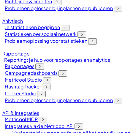
Richtlijnen & limieten
Problemen oplossen bij inplannen en publiceren
Anlytisch
Je statistieken begrijpen
Statistieken per sociaal netwerk
Probleemoplossing voor statistieken
Rapportage
Reporting: je hub voor rapportages en analytics
Rapportages
Campagnedashboards
Metricool Studio
Hashtag Tracker
Looker Studio
Problemen oplossen bij inplannen en publiceren
API & Integraties
Metricool MCP
Integraties via de Metricool API
Veelgestelde vragen en fouten bij het gebruik van de