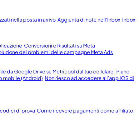
ati nella posta in arrivo
Aggiunta di note nell'Inbox
Inbox:
licazione
Conversioni e Risultati su Meta
isoluzione dei problemi delle campagne Meta Ads
le da Google Drive su Metricool dal tuo cellulare
Piano
p mobile (Android)
Non riesco ad accedere all’app iOS di
 codici di prova
Come ricevere pagamenti come affiliato