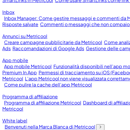
SmartLinks in Metricool
Come usare SmartLinks come link n
Inbox
Inbox Manager: Come gestire messaggi e commenti da M
Risposte salvate
Commenti o messaggi che non compaion
Annunci su Metricool
Creare campagne pubblicitarie da Metricool
Come anali
Ads
Raccomandazioni di Google Ads
Gestione delle cam
App mobile
App mobile Metricool
Funzionalità disponibili nell’app m
Premium In App
Permessi di tracciamento su iOS (Facebo
Metricool
L'app Metricool non viene visualizzata correttam
Come pulire la cache dell’app Metricool
Programma di affiliazione
Programma di affiliazione Metricool
Dashboard di affiliaz
Metricool
White label
Benvenuti nella Marca Blanca di Metricool