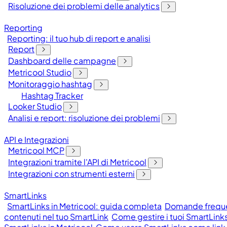
Risoluzione dei problemi delle analytics
Reporting
Reporting: il tuo hub di report e analisi
Report
Dashboard delle campagne
Metricool Studio
Monitoraggio hashtag
Hashtag Tracker
Looker Studio
Analisi e report: risoluzione dei problemi
API e Integrazioni
Metricool MCP
Integrazioni tramite l'API di Metricool
Integrazioni con strumenti esterni
SmartLinks
SmartLinks in Metricool: guida completa
Domande frequen
contenuti nel tuo SmartLink
Come gestire i tuoi SmartLinks