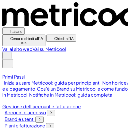
Italiano
Cerca o chiedi all'IA
Chiedi all'IA
⌘
K
Vai al sito web
Vai su Metricool
Primi Passi
Inizia a usare Metricool: guida per principianti
Non ho rice
e a pagamento
Cos’è un Brand su Metricool e come funzi
in Metricool
Notifiche in Metricool: guida completa
Gestione dell'account e fatturazione
Account e accesso
Brand e utenti
Piani e fatturazione