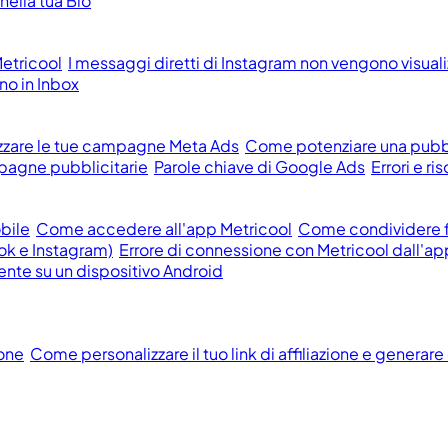
ella tua Bio
etricool
I messaggi diretti di Instagram non vengono visualizz
o in Inbox
zzare le tue campagne Meta Ads
Come potenziare una pubb
pagne pubblicitarie
Parole chiave di Google Ads
Errori e r
obile
Come accedere all'app Metricool
Come condividere fi
ok e Instagram)
Errore di connessione con Metricool dall'ap
ente su un dispositivo Android
ione
Come personalizzare il tuo link di affiliazione e generare