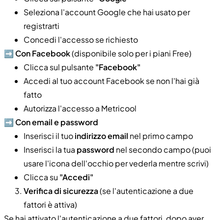
Seleziona l'account Google che hai usato per
registrarti
Concedi l'accesso se richiesto
➡️
Con Facebook
(disponibile solo per i piani Free)
Clicca sul pulsante
"Facebook"
Accedi al tuo account Facebook se non l'hai già
fatto
Autorizza l'accesso a Metricool
➡️
Con email e password
Inserisci il tuo
indirizzo email
nel primo campo
Inserisci la tua
password
nel secondo campo (puoi
usare l'icona dell'occhio per vederla mentre scrivi)
Clicca su
"Accedi"
Verifica di sicurezza
(se l'autenticazione a due
fattori è attiva)
Se hai attivato l'autenticazione a due fattori, dopo aver