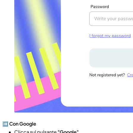
➡️
Con Google
Clicca sul pulsante
"Google"