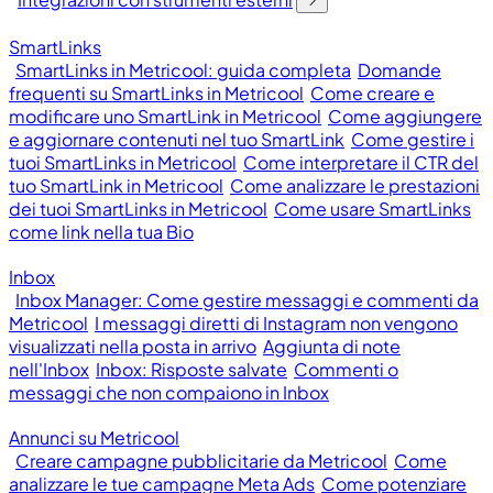
SmartLinks
SmartLinks in Metricool: guida completa
Domande
frequenti su SmartLinks in Metricool
Come creare e
modificare uno SmartLink in Metricool
Come aggiungere
e aggiornare contenuti nel tuo SmartLink
Come gestire i
tuoi SmartLinks in Metricool
Come interpretare il CTR del
tuo SmartLink in Metricool
Come analizzare le prestazioni
dei tuoi SmartLinks in Metricool
Come usare SmartLinks
come link nella tua Bio
Inbox
Inbox Manager: Come gestire messaggi e commenti da
Metricool
I messaggi diretti di Instagram non vengono
visualizzati nella posta in arrivo
Aggiunta di note
nell'Inbox
Inbox: Risposte salvate
Commenti o
messaggi che non compaiono in Inbox
Annunci su Metricool
Creare campagne pubblicitarie da Metricool
Come
analizzare le tue campagne Meta Ads
Come potenziare