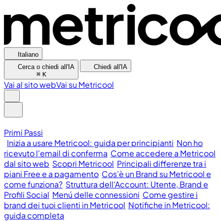
Italiano
Cerca o chiedi all'IA
Chiedi all'IA
⌘
K
Vai al sito web
Vai su Metricool
Primi Passi
Inizia a usare Metricool: guida per principianti
Non ho
ricevuto l'email di conferma
Come accedere a Metricool
dal sito web
Scopri Metricool
Principali differenze tra i
piani Free e a pagamento
Cos’è un Brand su Metricool e
come funziona?
Struttura dell'Account: Utente, Brand e
Profili Social
Menú delle connessioni
Come gestire i
brand dei tuoi clienti in Metricool
Notifiche in Metricool:
guida completa