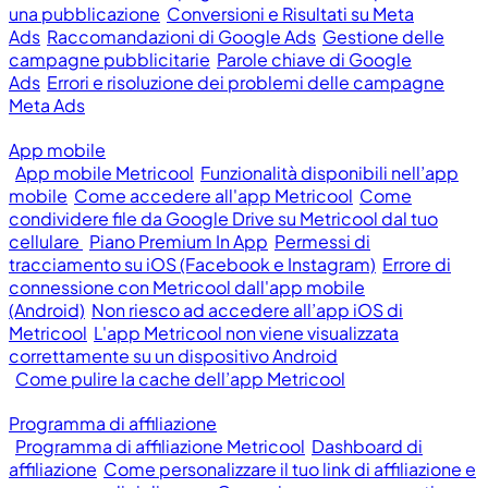
una pubblicazione
Conversioni e Risultati su Meta
Ads
Raccomandazioni di Google Ads
Gestione delle
campagne pubblicitarie
Parole chiave di Google
Ads
Errori e risoluzione dei problemi delle campagne
Meta Ads
App mobile
App mobile Metricool
Funzionalità disponibili nell’app
mobile
Come accedere all'app Metricool
Come
condividere file da Google Drive su Metricool dal tuo
cellulare
Piano Premium In App
Permessi di
tracciamento su iOS (Facebook e Instagram)
Errore di
connessione con Metricool dall'app mobile
(Android)
Non riesco ad accedere all’app iOS di
Metricool
L'app Metricool non viene visualizzata
correttamente su un dispositivo Android
Come pulire la cache dell’app Metricool
Programma di affiliazione
Programma di affiliazione Metricool
Dashboard di
affiliazione
Come personalizzare il tuo link di affiliazione e