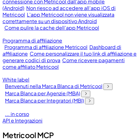
connessione con Metricool dall'app mobile
(Android)
Non riesco ad accedere all’app iOS di
Metricool
L'app Metricool non viene visualizzata
correttamente su un dispositivo Android
Come pulire la cache dell’app Metricool
Programma di affiliazione
Programma di affiliazione Metricool
Dashboard di
affiliazione
Come personalizzare il tuo link di affiliazione e
generare codici di prova
Come ricevere pagamenti
come affiliato Metricool
White label
Benvenuti nella Marca Blanca di Metricool
Marca Blanca per Agenzie (MBA)
Marca Blanca per Integratori (MBI)
... in corso
API e Integrazioni
Metricool MCP