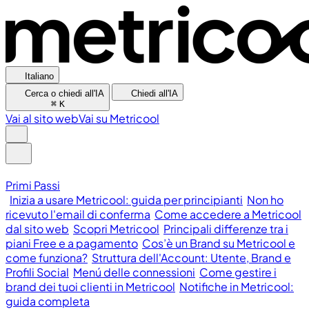
Italiano
Cerca o chiedi all'IA
Chiedi all'IA
⌘
K
Vai al sito web
Vai su Metricool
Primi Passi
Inizia a usare Metricool: guida per principianti
Non ho
ricevuto l'email di conferma
Come accedere a Metricool
dal sito web
Scopri Metricool
Principali differenze tra i
piani Free e a pagamento
Cos’è un Brand su Metricool e
come funziona?
Struttura dell'Account: Utente, Brand e
Profili Social
Menú delle connessioni
Come gestire i
brand dei tuoi clienti in Metricool
Notifiche in Metricool:
guida completa