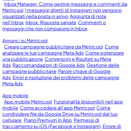
Inbox Manager: Come gestire messaggi e commenti da
Metricool
I messaggi diretti di Instagram non vengono
visualizzati nella posta in arrivo
Aggiunta di note
nell'Inbox
Inbox: Risposte salvate
Commenti o
messaggi che non compaiono in Inbox
Annunci su Metricool
Creare campagne pubblicitarie da Metricool
Come
analizzare le tue campagne Meta Ads
Come potenziare
una pubblicazione
Conversioni e Risultati su Meta
Ads
Raccomandazioni di Google Ads
Gestione delle
campagne pubblicitarie
Parole chiave di Google
Ads
Errori e risoluzione dei problemi delle campagne
Meta Ads
App mobile
App mobile Metricool
Funzionalità disponibili nell’app
mobile
Come accedere all'app Metricool
Come
condividere file da Google Drive su Metricool dal tuo
cellulare
Piano Premium In App
Permessi di
tracciamento su iOS (Facebook e Instagram)
Errore di