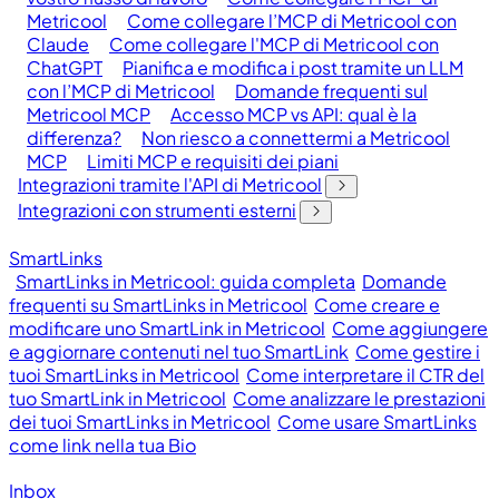
Metricool
Come collegare l’MCP di Metricool con
Claude
Come collegare l'MCP di Metricool con
ChatGPT
Pianifica e modifica i post tramite un LLM
con l’MCP di Metricool
Domande frequenti sul
Metricool MCP
Accesso MCP vs API: qual è la
differenza?
Non riesco a connettermi a Metricool
MCP
Limiti MCP e requisiti dei piani
Integrazioni tramite l'API di Metricool
Integrazioni con strumenti esterni
SmartLinks
SmartLinks in Metricool: guida completa
Domande
frequenti su SmartLinks in Metricool
Come creare e
modificare uno SmartLink in Metricool
Come aggiungere
e aggiornare contenuti nel tuo SmartLink
Come gestire i
tuoi SmartLinks in Metricool
Come interpretare il CTR del
tuo SmartLink in Metricool
Come analizzare le prestazioni
dei tuoi SmartLinks in Metricool
Come usare SmartLinks
come link nella tua Bio
Inbox