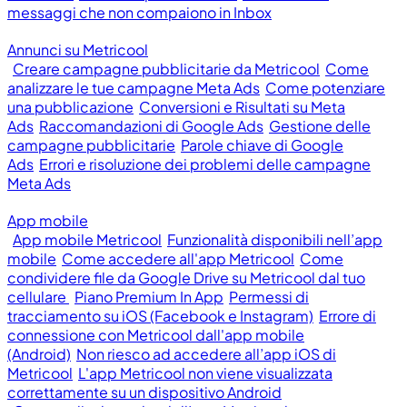
messaggi che non compaiono in Inbox
Annunci su Metricool
Creare campagne pubblicitarie da Metricool
Come
analizzare le tue campagne Meta Ads
Come potenziare
una pubblicazione
Conversioni e Risultati su Meta
Ads
Raccomandazioni di Google Ads
Gestione delle
campagne pubblicitarie
Parole chiave di Google
Ads
Errori e risoluzione dei problemi delle campagne
Meta Ads
App mobile
App mobile Metricool
Funzionalità disponibili nell’app
mobile
Come accedere all'app Metricool
Come
condividere file da Google Drive su Metricool dal tuo
cellulare
Piano Premium In App
Permessi di
tracciamento su iOS (Facebook e Instagram)
Errore di
connessione con Metricool dall'app mobile
(Android)
Non riesco ad accedere all’app iOS di
Metricool
L'app Metricool non viene visualizzata
correttamente su un dispositivo Android