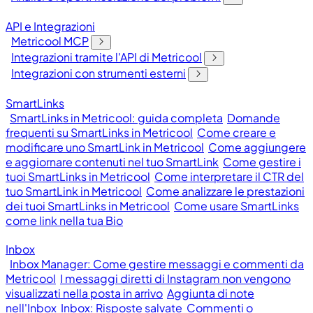
API e Integrazioni
Metricool MCP
Integrazioni tramite l'API di Metricool
Integrazioni con strumenti esterni
SmartLinks
SmartLinks in Metricool: guida completa
Domande
frequenti su SmartLinks in Metricool
Come creare e
modificare uno SmartLink in Metricool
Come aggiungere
e aggiornare contenuti nel tuo SmartLink
Come gestire i
tuoi SmartLinks in Metricool
Come interpretare il CTR del
tuo SmartLink in Metricool
Come analizzare le prestazioni
dei tuoi SmartLinks in Metricool
Come usare SmartLinks
come link nella tua Bio
Inbox
Inbox Manager: Come gestire messaggi e commenti da
Metricool
I messaggi diretti di Instagram non vengono
visualizzati nella posta in arrivo
Aggiunta di note
nell'Inbox
Inbox: Risposte salvate
Commenti o