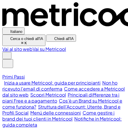
Italiano
Cerca o chiedi all'IA
Chiedi all'IA
⌘
K
Vai al sito web
Vai su Metricool
Primi Passi
Inizia a usare Metricool: guida per principianti
Non ho
ricevuto l'email di conferma
Come accedere a Metricool
dal sito web
Scopri Metricool
Principali differenze tra i
piani Free e a pagamento
Cos’è un Brand su Metricool e
come funziona?
Struttura dell'Account: Utente, Brand e
Profili Social
Menú delle connessioni
Come gestire i
brand dei tuoi clienti in Metricool
Notifiche in Metricool:
guida completa