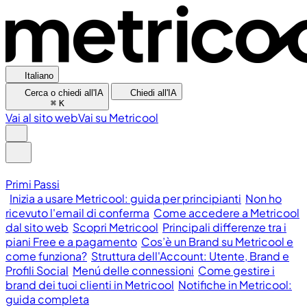
Italiano
Cerca o chiedi all'IA
Chiedi all'IA
⌘
K
Vai al sito web
Vai su Metricool
Primi Passi
Inizia a usare Metricool: guida per principianti
Non ho
ricevuto l'email di conferma
Come accedere a Metricool
dal sito web
Scopri Metricool
Principali differenze tra i
piani Free e a pagamento
Cos’è un Brand su Metricool e
come funziona?
Struttura dell'Account: Utente, Brand e
Profili Social
Menú delle connessioni
Come gestire i
brand dei tuoi clienti in Metricool
Notifiche in Metricool:
guida completa