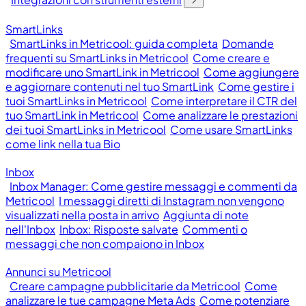
SmartLinks
SmartLinks in Metricool: guida completa
Domande
frequenti su SmartLinks in Metricool
Come creare e
modificare uno SmartLink in Metricool
Come aggiungere
e aggiornare contenuti nel tuo SmartLink
Come gestire i
tuoi SmartLinks in Metricool
Come interpretare il CTR del
tuo SmartLink in Metricool
Come analizzare le prestazioni
dei tuoi SmartLinks in Metricool
Come usare SmartLinks
come link nella tua Bio
Inbox
Inbox Manager: Come gestire messaggi e commenti da
Metricool
I messaggi diretti di Instagram non vengono
visualizzati nella posta in arrivo
Aggiunta di note
nell'Inbox
Inbox: Risposte salvate
Commenti o
messaggi che non compaiono in Inbox
Annunci su Metricool
Creare campagne pubblicitarie da Metricool
Come
analizzare le tue campagne Meta Ads
Come potenziare