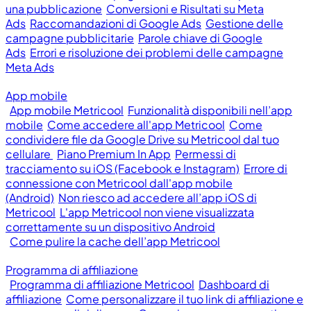
una pubblicazione
Conversioni e Risultati su Meta
Ads
Raccomandazioni di Google Ads
Gestione delle
campagne pubblicitarie
Parole chiave di Google
Ads
Errori e risoluzione dei problemi delle campagne
Meta Ads
App mobile
App mobile Metricool
Funzionalità disponibili nell’app
mobile
Come accedere all'app Metricool
Come
condividere file da Google Drive su Metricool dal tuo
cellulare
Piano Premium In App
Permessi di
tracciamento su iOS (Facebook e Instagram)
Errore di
connessione con Metricool dall'app mobile
(Android)
Non riesco ad accedere all’app iOS di
Metricool
L'app Metricool non viene visualizzata
correttamente su un dispositivo Android
Come pulire la cache dell’app Metricool
Programma di affiliazione
Programma di affiliazione Metricool
Dashboard di
affiliazione
Come personalizzare il tuo link di affiliazione e