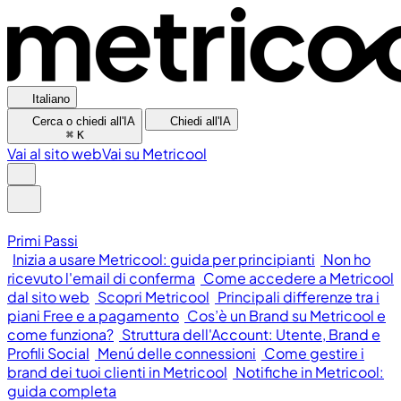
Italiano
Cerca o chiedi all'IA
Chiedi all'IA
⌘
K
Vai al sito web
Vai su Metricool
Primi Passi
Inizia a usare Metricool: guida per principianti
Non ho
ricevuto l'email di conferma
Come accedere a Metricool
dal sito web
Scopri Metricool
Principali differenze tra i
piani Free e a pagamento
Cos’è un Brand su Metricool e
come funziona?
Struttura dell'Account: Utente, Brand e
Profili Social
Menú delle connessioni
Come gestire i
brand dei tuoi clienti in Metricool
Notifiche in Metricool:
guida completa