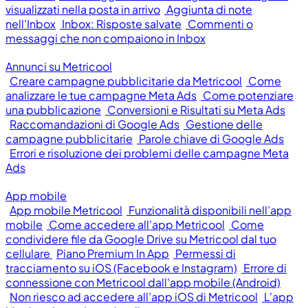
visualizzati nella posta in arrivo
Aggiunta di note
nell'Inbox
Inbox: Risposte salvate
Commenti o
messaggi che non compaiono in Inbox
Annunci su Metricool
Creare campagne pubblicitarie da Metricool
Come
analizzare le tue campagne Meta Ads
Come potenziare
una pubblicazione
Conversioni e Risultati su Meta Ads
Raccomandazioni di Google Ads
Gestione delle
campagne pubblicitarie
Parole chiave di Google Ads
Errori e risoluzione dei problemi delle campagne Meta
Ads
App mobile
App mobile Metricool
Funzionalità disponibili nell’app
mobile
Come accedere all'app Metricool
Come
condividere file da Google Drive su Metricool dal tuo
cellulare
Piano Premium In App
Permessi di
tracciamento su iOS (Facebook e Instagram)
Errore di
connessione con Metricool dall'app mobile (Android)
Non riesco ad accedere all’app iOS di Metricool
L'app