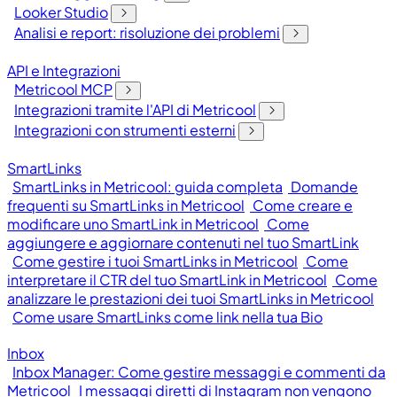
Looker Studio
Analisi e report: risoluzione dei problemi
API e Integrazioni
Metricool MCP
Integrazioni tramite l'API di Metricool
Integrazioni con strumenti esterni
SmartLinks
SmartLinks in Metricool: guida completa
Domande
frequenti su SmartLinks in Metricool
Come creare e
modificare uno SmartLink in Metricool
Come
aggiungere e aggiornare contenuti nel tuo SmartLink
Come gestire i tuoi SmartLinks in Metricool
Come
interpretare il CTR del tuo SmartLink in Metricool
Come
analizzare le prestazioni dei tuoi SmartLinks in Metricool
Come usare SmartLinks come link nella tua Bio
Inbox
Inbox Manager: Come gestire messaggi e commenti da
Metricool
I messaggi diretti di Instagram non vengono