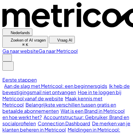
Nederlands
Zoeken of AI vragen
Vraag AI
⌘
K
Ga naar website
Ga naar Metricool
Eerste stappen
Aan de slag met Metricool: een beginnersgids
Ik heb de
bevestigingsmail niet ontvangen
Hoe in te loggen bij
Metricool vanaf de website
Maak kennis met
Metricool
Belangrijkste verschillen tussen gratis en
betaalde abonnementen
Wat is een Brand in Metricool
en hoe werkt het?
Accountstructuur: Gebruiker, Brand en
socialprofielen
Connection Dashboard
De merken van je
klanten beheren in Metricool
Meldingen in Metricool: