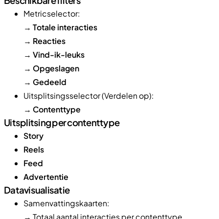
Beschikbare filters
Metricselector:
→
Totale interacties
→
Reacties
→
Vind-ik-leuks
→
Opgeslagen
→
Gedeeld
Uitsplitsingsselector (Verdelen op):
→
Contenttype
Uitsplitsing per contenttype
Story
Reels
Feed
Advertentie
Datavisualisatie
Samenvattingskaarten:
→ Totaal aantal interacties per contenttype