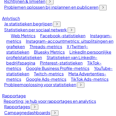
Richtlijnen & limieten
Problemen oplossen bij inplannen en publiceren
Anlytisch
Je statistieken begrijpen
Statistieken per sociaal netwerk
Web Metrics
Facebook-statistieken
Instagram-
metrics
Instagram-accountmetrics: uitsplitsingen en
grafieken
Threads-metrics
X (Twitter)-
statistieken
Bluesky Metrics
LinkedIn persoonlijke
profielstatistieken
Statistieken van LinkedIn-
bedrijfspagina
Pinterest-statistieken
TikTok-
metrics
Google Business Profile-metrics
YouTube-
statistieken
Twitch-metrics
Meta Advertenties-
metrics
Google Ads-metrics
TikTok Ads-metrics
Probleemoplossing voor statistieken
Rapportage
Reporting: je hub voor rapportages en analytics
Rapportages
Campagnedashboards