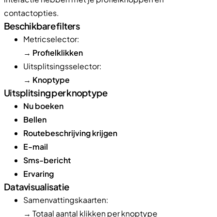
contactopties.
Beschikbare filters
Metricselector:
→
Profielklikken
Uitsplitsingsselector:
→
Knoptype
Uitsplitsing per knoptype
Nu boeken
Bellen
Routebeschrijving krijgen
E-mail
Sms-bericht
Ervaring
Datavisualisatie
Samenvattingskaarten:
→ Totaal aantal klikken per knoptype