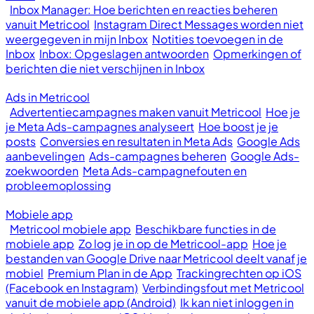
Inbox Manager: Hoe berichten en reacties beheren
vanuit Metricool
Instagram Direct Messages worden niet
weergegeven in mijn Inbox
Notities toevoegen in de
Inbox
Inbox: Opgeslagen antwoorden
Opmerkingen of
berichten die niet verschijnen in Inbox
Ads in Metricool
Advertentiecampagnes maken vanuit Metricool
Hoe je
je Meta Ads-campagnes analyseert
Hoe boost je je
posts
Conversies en resultaten in Meta Ads
Google Ads
aanbevelingen
Ads-campagnes beheren
Google Ads-
zoekwoorden
Meta Ads-campagnefouten en
probleemoplossing
Mobiele app
Metricool mobiele app
Beschikbare functies in de
mobiele app
Zo log je in op de Metricool-app
Hoe je
bestanden van Google Drive naar Metricool deelt vanaf je
mobiel
Premium Plan in de App
Trackingrechten op iOS
(Facebook en Instagram)
Verbindingsfout met Metricool
vanuit de mobiele app (Android)
Ik kan niet inloggen in