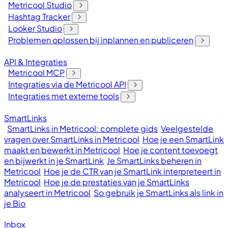
Metricool Studio
Hashtag Tracker
Looker Studio
Problemen oplossen bij inplannen en publiceren
API & Integraties
Metricool MCP
Integraties via de Metricool API
Integraties met externe tools
SmartLinks
SmartLinks in Metricool: complete gids
Veelgestelde
vragen over SmartLinks in Metricool
Hoe je een SmartLink
maakt en bewerkt in Metricool
Hoe je content toevoegt
en bijwerkt in je SmartLink
Je SmartLinks beheren in
Metricool
Hoe je de CTR van je SmartLink interpreteert in
Metricool
Hoe je de prestaties van je SmartLinks
analyseert in Metricool
So gebruik je SmartLinks als link in
je Bio
Inbox