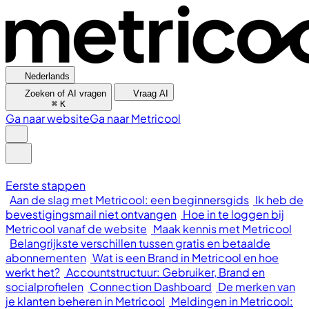
Nederlands
Zoeken of AI vragen
Vraag AI
⌘
K
Ga naar website
Ga naar Metricool
Eerste stappen
Aan de slag met Metricool: een beginnersgids
Ik heb de
bevestigingsmail niet ontvangen
Hoe in te loggen bij
Metricool vanaf de website
Maak kennis met Metricool
Belangrijkste verschillen tussen gratis en betaalde
abonnementen
Wat is een Brand in Metricool en hoe
werkt het?
Accountstructuur: Gebruiker, Brand en
socialprofielen
Connection Dashboard
De merken van
je klanten beheren in Metricool
Meldingen in Metricool: