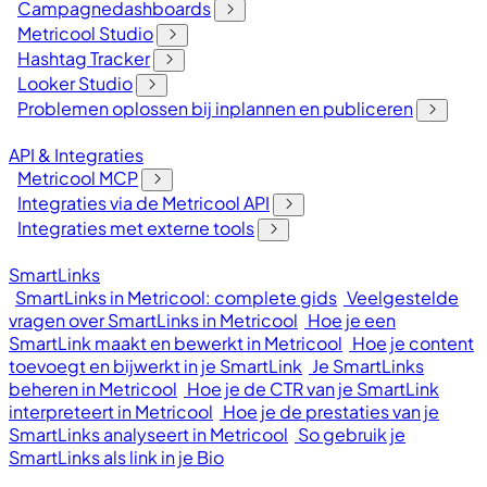
Campagnedashboards
Metricool Studio
Hashtag Tracker
Looker Studio
Problemen oplossen bij inplannen en publiceren
API & Integraties
Metricool MCP
Integraties via de Metricool API
Integraties met externe tools
SmartLinks
SmartLinks in Metricool: complete gids
Veelgestelde
vragen over SmartLinks in Metricool
Hoe je een
SmartLink maakt en bewerkt in Metricool
Hoe je content
toevoegt en bijwerkt in je SmartLink
Je SmartLinks
beheren in Metricool
Hoe je de CTR van je SmartLink
interpreteert in Metricool
Hoe je de prestaties van je
SmartLinks analyseert in Metricool
So gebruik je
SmartLinks als link in je Bio