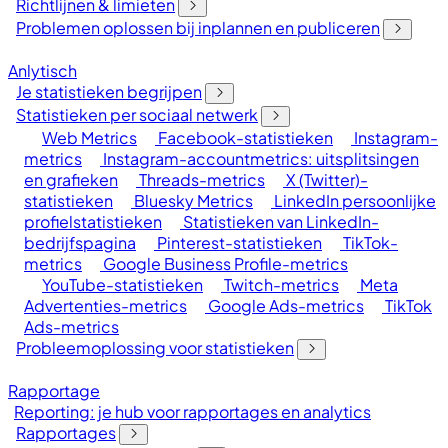
Richtlijnen & limieten
Problemen oplossen bij inplannen en publiceren
Anlytisch
Je statistieken begrijpen
Statistieken per sociaal netwerk
Web Metrics
Facebook-statistieken
Instagram-
metrics
Instagram-accountmetrics: uitsplitsingen
en grafieken
Threads-metrics
X (Twitter)-
statistieken
Bluesky Metrics
LinkedIn persoonlijke
profielstatistieken
Statistieken van LinkedIn-
bedrijfspagina
Pinterest-statistieken
TikTok-
metrics
Google Business Profile-metrics
YouTube-statistieken
Twitch-metrics
Meta
Advertenties-metrics
Google Ads-metrics
TikTok
Ads-metrics
Probleemoplossing voor statistieken
Rapportage
Reporting: je hub voor rapportages en analytics
Rapportages