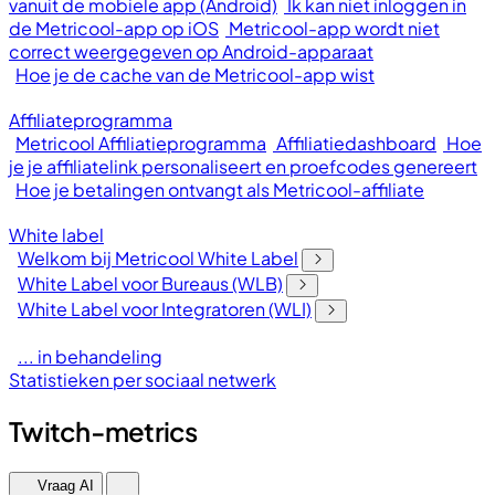
vanuit de mobiele app (Android)
Ik kan niet inloggen in
de Metricool-app op iOS
Metricool-app wordt niet
correct weergegeven op Android-apparaat
Hoe je de cache van de Metricool-app wist
Affiliateprogramma
Metricool Affiliatieprogramma
Affiliatiedashboard
Hoe
je je affiliatelink personaliseert en proefcodes genereert
Hoe je betalingen ontvangt als Metricool-affiliate
White label
Welkom bij Metricool White Label
White Label voor Bureaus (WLB)
White Label voor Integratoren (WLI)
... in behandeling
Statistieken per sociaal netwerk
Twitch-metrics
Vraag AI