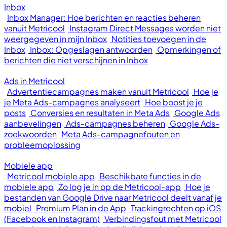
Inbox
Inbox Manager: Hoe berichten en reacties beheren
vanuit Metricool
Instagram Direct Messages worden niet
weergegeven in mijn Inbox
Notities toevoegen in de
Inbox
Inbox: Opgeslagen antwoorden
Opmerkingen of
berichten die niet verschijnen in Inbox
Ads in Metricool
Advertentiecampagnes maken vanuit Metricool
Hoe je
je Meta Ads-campagnes analyseert
Hoe boost je je
posts
Conversies en resultaten in Meta Ads
Google Ads
aanbevelingen
Ads-campagnes beheren
Google Ads-
zoekwoorden
Meta Ads-campagnefouten en
probleemoplossing
Mobiele app
Metricool mobiele app
Beschikbare functies in de
mobiele app
Zo log je in op de Metricool-app
Hoe je
bestanden van Google Drive naar Metricool deelt vanaf je
mobiel
Premium Plan in de App
Trackingrechten op iOS
(Facebook en Instagram)
Verbindingsfout met Metricool