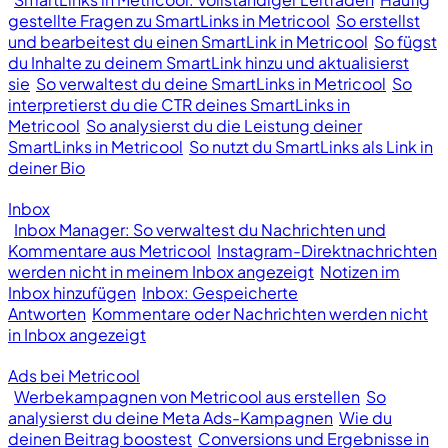
gestellte Fragen zu SmartLinks in Metricool
So erstellst
und bearbeitest du einen SmartLink in Metricool
So fügst
du Inhalte zu deinem SmartLink hinzu und aktualisierst
sie
So verwaltest du deine SmartLinks in Metricool
So
interpretierst du die CTR deines SmartLinks in
Metricool
So analysierst du die Leistung deiner
SmartLinks in Metricool
So nutzt du SmartLinks als Link in
deiner Bio
Inbox
Inbox Manager: So verwaltest du Nachrichten und
Kommentare aus Metricool
Instagram-Direktnachrichten
werden nicht in meinem Inbox angezeigt
Notizen im
Inbox hinzufügen
Inbox: Gespeicherte
Antworten
Kommentare oder Nachrichten werden nicht
in Inbox angezeigt
Ads bei Metricool
Werbekampagnen von Metricool aus erstellen
So
analysierst du deine Meta Ads-Kampagnen
Wie du
deinen Beitrag boostest
Conversions und Ergebnisse in