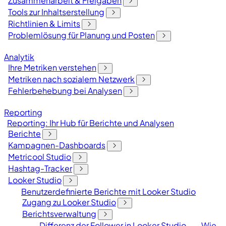
Zusammenarbeit & Freigaben
Tools zur Inhaltserstellung
Richtlinien & Limits
Problemlösung für Planung und Posten
Analytik
Ihre Metriken verstehen
Metriken nach sozialem Netzwerk
Fehlerbehebung bei Analysen
Reporting
Reporting: Ihr Hub für Berichte und Analysen
Berichte
Kampagnen-Dashboards
Metricool Studio
Hashtag-Tracker
Looker Studio
Benutzerdefinierte Berichte mit Looker Studio
Zugang zu Looker Studio
Berichtsverwaltung
Differenz der Follower in Looker Studio
Wie