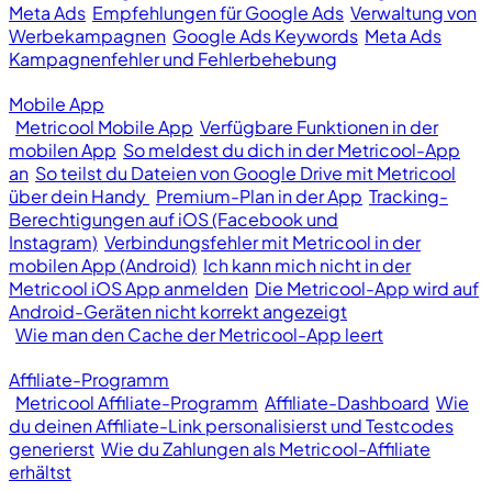
Meta Ads
Empfehlungen für Google Ads
Verwaltung von
Werbekampagnen
Google Ads Keywords
Meta Ads
Kampagnenfehler und Fehlerbehebung
Mobile App
Metricool Mobile App
Verfügbare Funktionen in der
mobilen App
So meldest du dich in der Metricool-App
an
So teilst du Dateien von Google Drive mit Metricool
über dein Handy
Premium-Plan in der App
Tracking-
Berechtigungen auf iOS (Facebook und
Instagram)
Verbindungsfehler mit Metricool in der
mobilen App (Android)
Ich kann mich nicht in der
Metricool iOS App anmelden
Die Metricool-App wird auf
Android-Geräten nicht korrekt angezeigt
Wie man den Cache der Metricool-App leert
Affiliate-Programm
Metricool Affiliate-Programm
Affiliate-Dashboard
Wie
du deinen Affiliate-Link personalisierst und Testcodes
generierst
Wie du Zahlungen als Metricool-Affiliate
erhältst