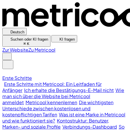
Deutsch
Suchen oder KI fragen
KI fragen
⌘
K
Zur Website
Zu Metricool
Erste Schritte
Erste Schritte mit Metricool: Ein Leitfaden für
Anfänger
Ich erhalte die Bestätigungs-E-Mail nicht
Wie
man sich über die Website bei Metricool
anmeldet
Metricool kennenlernen
Die wichtigsten
Unterschiede zwischen kostenlosen und
kostenpflichtigen Tarifen
Was ist eine Marke in Metricool
und wie funktioniert sie?
Kontostruktur: Benutzer,
Marken- und soziale Profile
Verbindungs-Dashboard
So