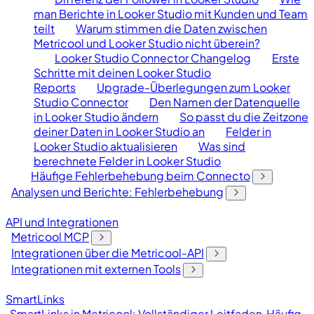
man Berichte in Looker Studio mit Kunden und Team
teilt
Warum stimmen die Daten zwischen
Metricool und Looker Studio nicht überein?
Looker Studio Connector Changelog
Erste
Schritte mit deinen Looker Studio
Reports
Upgrade-Überlegungen zum Looker
Studio Connector
Den Namen der Datenquelle
in Looker Studio ändern
So passt du die Zeitzone
deiner Daten in Looker Studio an
Felder in
Looker Studio aktualisieren
Was sind
berechnete Felder in Looker Studio
Häufige Fehlerbehebung beim Connecto
Analysen und Berichte: Fehlerbehebung
API und Integrationen
Metricool MCP
Integrationen über die Metricool-API
Integrationen mit externen Tools
SmartLinks
SmartLinks in Metricool: Vollständiger Leitfaden
Häufig