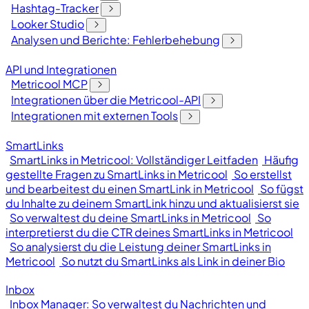
Hashtag-Tracker
Looker Studio
Analysen und Berichte: Fehlerbehebung
API und Integrationen
Metricool MCP
Integrationen über die Metricool-API
Integrationen mit externen Tools
SmartLinks
SmartLinks in Metricool: Vollständiger Leitfaden
Häufig
gestellte Fragen zu SmartLinks in Metricool
So erstellst
und bearbeitest du einen SmartLink in Metricool
So fügst
du Inhalte zu deinem SmartLink hinzu und aktualisierst sie
So verwaltest du deine SmartLinks in Metricool
So
interpretierst du die CTR deines SmartLinks in Metricool
So analysierst du die Leistung deiner SmartLinks in
Metricool
So nutzt du SmartLinks als Link in deiner Bio
Inbox
Inbox Manager: So verwaltest du Nachrichten und