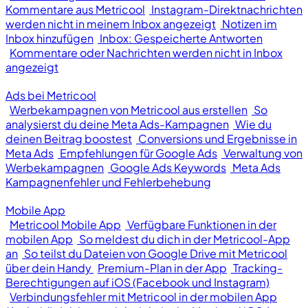
Kommentare aus Metricool
Instagram-Direktnachrichten
werden nicht in meinem Inbox angezeigt
Notizen im
Inbox hinzufügen
Inbox: Gespeicherte Antworten
Kommentare oder Nachrichten werden nicht in Inbox
angezeigt
Ads bei Metricool
Werbekampagnen von Metricool aus erstellen
So
analysierst du deine Meta Ads-Kampagnen
Wie du
deinen Beitrag boostest
Conversions und Ergebnisse in
Meta Ads
Empfehlungen für Google Ads
Verwaltung von
Werbekampagnen
Google Ads Keywords
Meta Ads
Kampagnenfehler und Fehlerbehebung
Mobile App
Metricool Mobile App
Verfügbare Funktionen in der
mobilen App
So meldest du dich in der Metricool-App
an
So teilst du Dateien von Google Drive mit Metricool
über dein Handy
Premium-Plan in der App
Tracking-
Berechtigungen auf iOS (Facebook und Instagram)
Verbindungsfehler mit Metricool in der mobilen App