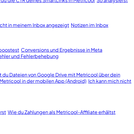
t du die CTR deines SmartLinks in Metricool
So analysierst
cht in meinem Inbox angezeigt
Notizen im Inbox
boostest
Conversions und Ergebnisse in Meta
hler und Fehlerbehebung
st du Dateien von Google Drive mit Metricool über dein
Metricool in der mobilen App (Android)
Ich kann mich nicht
rst
Wie du Zahlungen als Metricool-Affiliate erhältst