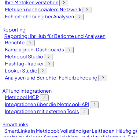
Ihre Metriken verstehen
Metriken nach sozialem Netzwerk
Fehlerbehebung bei Analysen
Reporting
Reporting: Ihr Hub für Berichte und Analysen
Berichte
Kampagnen-Dashboards
Metricool Studio
Hashtag-Tracker
Looker Studio
Analysen und Berichte: Fehlerbehebung
API und Integrationen
Metricool MCP
Integrationen über die Metricool-API
Integrationen mit externen Tools
SmartLinks
SmartLinks in Metricool: Vollständiger Leitfaden
Häufig ge