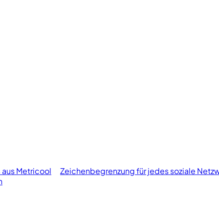
 aus Metricool
Zeichenbegrenzung für jedes soziale Netz
n