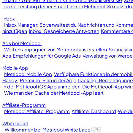
Inhalte zu deinem SmartLink hinzu und aktualisierst sie
So v
du die Leistung deiner SmartLinks in Metricool
So nutzt du 
Inbox
Inbox Manager: So verwaltest du Nachrichten und Kommen
hinzufügen
Inbox: Gespeicherte Antworten
Kommentare od
Ads bei Metricool
Werbekampagnen von Metricool aus erstellen
So analys
Ads
Empfehlungen für Google Ads
Verwaltung von Wer
Mobile App
Metricool Mobile App
Verfügbare Funktionen in der mobi
Handy
Premium-Plan in der App
Tracking-Berechtigunge
in der Metricool iOS App anmelden
Die Metricool-App wir
Wie man den Cache der Metricool-App leert
Affiliate-Programm
Metricool Affiliate-Programm
Affiliate-Dashboard
Wie du
White label
Willkommen bei Metricool White Label