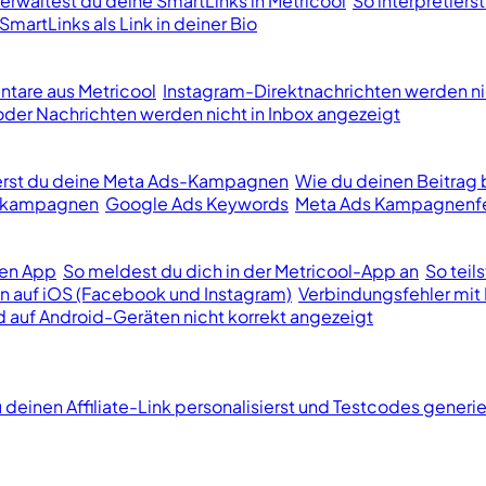
erwaltest du deine SmartLinks in Metricool
So interpretiers
SmartLinks als Link in deiner Bio
tare aus Metricool
Instagram-Direktnachrichten werden ni
er Nachrichten werden nicht in Inbox angezeigt
ierst du deine Meta Ads-Kampagnen
Wie du deinen Beitrag 
bekampagnen
Google Ads Keywords
Meta Ads Kampagnenfe
len App
So meldest du dich in der Metricool-App an
So teil
n auf iOS (Facebook und Instagram)
Verbindungsfehler mit 
d auf Android-Geräten nicht korrekt angezeigt
 deinen Affiliate-Link personalisierst und Testcodes generie