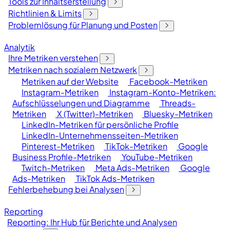
Tools zur Inhaltserstellung
Richtlinien & Limits
Problemlösung für Planung und Posten
Analytik
Ihre Metriken verstehen
Metriken nach sozialem Netzwerk
Metriken auf der Website
Facebook-Metriken
Instagram-Metriken
Instagram-Konto-Metriken:
Aufschlüsselungen und Diagramme
Threads-
Metriken
X (Twitter)-Metriken
Bluesky-Metriken
LinkedIn-Metriken für persönliche Profile
LinkedIn-Unternehmensseiten-Metriken
Pinterest-Metriken
TikTok-Metriken
Google
Business Profile-Metriken
YouTube-Metriken
Twitch-Metriken
Meta Ads-Metriken
Google
Ads-Metriken
TikTok Ads-Metriken
Fehlerbehebung bei Analysen
Reporting
Reporting: Ihr Hub für Berichte und Analysen