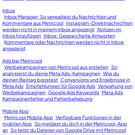
Inbox
Inbox Manager: So verwaltest du Nachrichten und
Kommentare aus Metricool
Instagram-Direktnachrichten
werden nicht in meinem Inbox angezeigt
Notizen im
Inbox hinzufügen
Inbox: Gespeicherte Antworten
Kommentare oder Nachrichten werden nicht in Inbox
angezeigt
Ads bei Metricool
Werbekampagnen von Metricool aus erstellen
So
analysierst du deine Meta Ads-Kampagnen
Wie du
deinen Beitrag boostest
Conversions und Ergebnisse in
Meta Ads
Empfehlungen für Google Ads
Verwaltung von
Werbekampagnen
Google Ads Keywords
Meta Ads
Kampagnenfehler und Fehlerbehebung
Mobile App
Metricool Mobile App
Verfügbare Funktionen in der
mobilen App
So meldest du dich in der Metricool-App
an
So teilst du Dateien von Google Drive mit Metricool