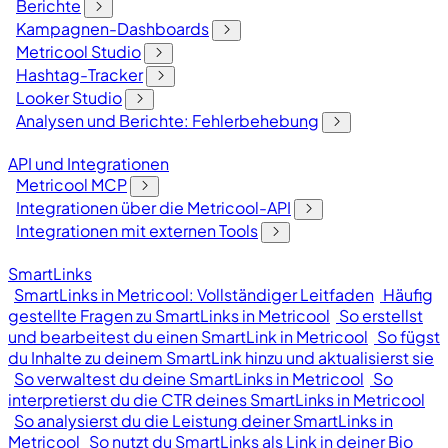
Berichte
Kampagnen-Dashboards
Metricool Studio
Hashtag-Tracker
Looker Studio
Analysen und Berichte: Fehlerbehebung
API und Integrationen
Metricool MCP
Integrationen über die Metricool-API
Integrationen mit externen Tools
SmartLinks
SmartLinks in Metricool: Vollständiger Leitfaden
Häufig
gestellte Fragen zu SmartLinks in Metricool
So erstellst
und bearbeitest du einen SmartLink in Metricool
So fügst
du Inhalte zu deinem SmartLink hinzu und aktualisierst sie
So verwaltest du deine SmartLinks in Metricool
So
interpretierst du die CTR deines SmartLinks in Metricool
So analysierst du die Leistung deiner SmartLinks in
Metricool
So nutzt du SmartLinks als Link in deiner Bio