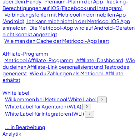
über dein Handy
Premium-Plan in der App
Tracking-
Berechtigungen auf iOS (Facebook und Instagram)
Verbindungsfehler mit Metricool in der mobilen App
(Android)
Ich kann mich nicht in der Metricool iOS App
anmelden
Die Metricool-App wird auf Android-Geräten
nicht korrekt angezeigt
Wie man den Cache der Metricool-App leert
Affiliate-Programm
Metricool Affiliate-Programm
Affiliate-Dashboard
Wie
du deinen Affiliate-Link personalisierst und Testcodes
generierst
Wie du Zahlungen als Metricool-Affiliate
erhältst
White label
Willkommen bei Metricool White Label
White Label für Agenturen (WLA)
White Label für Integratoren (WLI)
... in Bearbeitung
Analytik