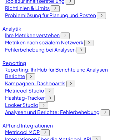
Tools zur Inhaltserstellung
Richtlinien & Limits
Problemlösung für Planung und Posten
Analytik
Ihre Metriken verstehen
Metriken nach sozialem Netzwerk
Fehlerbehebung bei Analysen
Reporting
Reporting: Ihr Hub für Berichte und Analysen
Berichte
Kampagnen-Dashboards
Metricool Studio
Hashtag-Tracker
Looker Studio
Analysen und Berichte: Fehlerbehebung
API und Integrationen
Metricool MCP
Integrationen über die Metricool-API