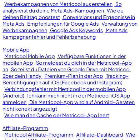
Werbekampagnen von Metricool aus erstellen
So
analysierst du deine Meta Ads-Kampagnen
Wie du
deinen Beitrag boostest
Conversions und Ergebnisse in
Meta Ads
Empfehlungen für Google Ads
Verwaltung von
Werbekampagnen
Google Ads Keywords
Meta Ads
Kampagnenfehler und Fehlerbehebung
Mobile App
Metricool Mobile App
Verfügbare Funktionen in der
mobilen App
So meldest du dich in der Metricool-App
an
So teilst du Dateien von Google Drive mit Metricool
über dein Handy
Premium-Plan in der App
Tracking-
Berechtigungen auf iOS (Facebook und Instagram)
Verbindungsfehler mit Metricool in der mobilen App
(Android)
Ich kann mich nicht in der Metricool iOS App
anmelden
Die Metricool-App wird auf Android-Geräten
nicht korrekt angezeigt
Wie man den Cache der Metricool-App leert
Affiliate-Programm
Metricool Affiliate-Programm
Affiliate-Dashboard
Wie