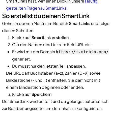
SmartLinks hast, wirf einen Blick in unsere
Häufig
gestellten Fragen zu SmartLinks
.
So erstellst du deinen SmartLink
Gehe im oberen Menü zum Bereich
SmartLinks
und folge
diesen Schritten:
Klicke auf
SmartLink erstellen
.
Gib den Namen des Links im Feld
URL
ein.
Er wird mit der Domain
https://t.mtrbio.com/
generiert.
Du musst nur den letzten Teil anpassen.
Die URL darf Buchstaben (a–z), Zahlen (0–9) sowie
Bindestriche (- und _) enthalten. Sie darf nicht mit
einem Bindestrich beginnen oder enden.
Klicke auf
Speichern
.
Der SmartLink wird erstellt und du gelangst automatisch
zur Bearbeitungsseite, um den Inhalt zu konfigurieren.