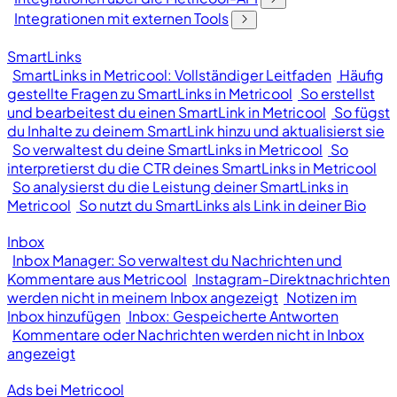
Integrationen mit externen Tools
SmartLinks
SmartLinks in Metricool: Vollständiger Leitfaden
Häufig
gestellte Fragen zu SmartLinks in Metricool
So erstellst
und bearbeitest du einen SmartLink in Metricool
So fügst
du Inhalte zu deinem SmartLink hinzu und aktualisierst sie
So verwaltest du deine SmartLinks in Metricool
So
interpretierst du die CTR deines SmartLinks in Metricool
So analysierst du die Leistung deiner SmartLinks in
Metricool
So nutzt du SmartLinks als Link in deiner Bio
Inbox
Inbox Manager: So verwaltest du Nachrichten und
Kommentare aus Metricool
Instagram-Direktnachrichten
werden nicht in meinem Inbox angezeigt
Notizen im
Inbox hinzufügen
Inbox: Gespeicherte Antworten
Kommentare oder Nachrichten werden nicht in Inbox
angezeigt
Ads bei Metricool