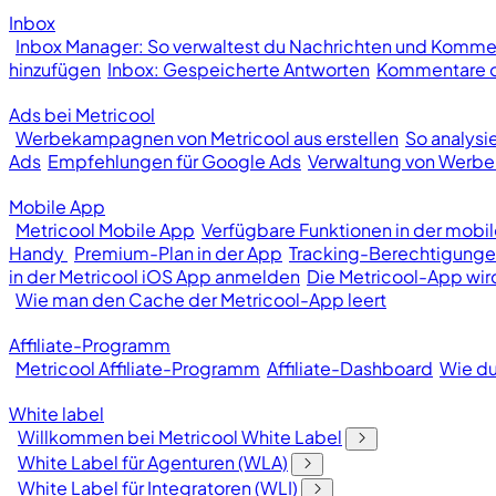
Inbox
Inbox Manager: So verwaltest du Nachrichten und Kommen
hinzufügen
Inbox: Gespeicherte Antworten
Kommentare od
Ads bei Metricool
Werbekampagnen von Metricool aus erstellen
So analys
Ads
Empfehlungen für Google Ads
Verwaltung von Wer
Mobile App
Metricool Mobile App
Verfügbare Funktionen in der mobi
Handy
Premium-Plan in der App
Tracking-Berechtigunge
in der Metricool iOS App anmelden
Die Metricool-App wir
Wie man den Cache der Metricool-App leert
Affiliate-Programm
Metricool Affiliate-Programm
Affiliate-Dashboard
Wie du
White label
Willkommen bei Metricool White Label
White Label für Agenturen (WLA)
White Label für Integratoren (WLI)