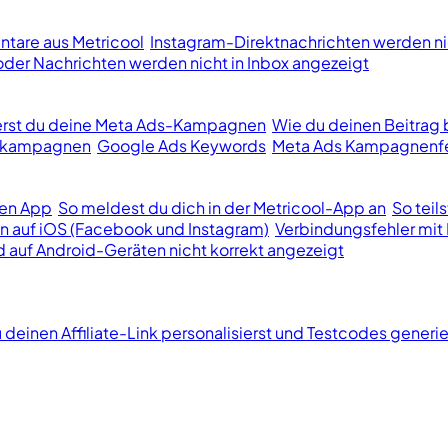
tare aus Metricool
Instagram-Direktnachrichten werden ni
er Nachrichten werden nicht in Inbox angezeigt
ierst du deine Meta Ads-Kampagnen
Wie du deinen Beitrag 
bekampagnen
Google Ads Keywords
Meta Ads Kampagnenfe
len App
So meldest du dich in der Metricool-App an
So teil
n auf iOS (Facebook und Instagram)
Verbindungsfehler mit 
d auf Android-Geräten nicht korrekt angezeigt
 deinen Affiliate-Link personalisierst und Testcodes generie