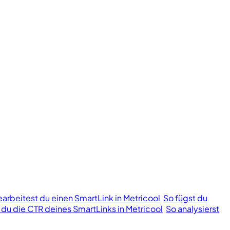
earbeitest du einen SmartLink in Metricool
So fügst du
t du die CTR deines SmartLinks in Metricool
So analysierst