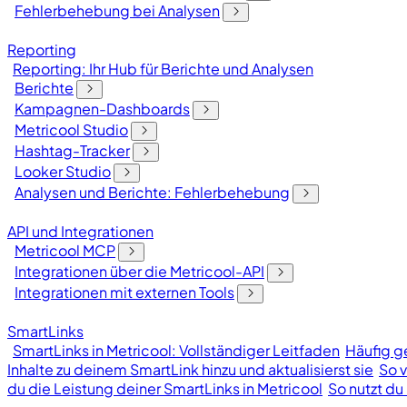
Fehlerbehebung bei Analysen
Reporting
Reporting: Ihr Hub für Berichte und Analysen
Berichte
Kampagnen-Dashboards
Metricool Studio
Hashtag-Tracker
Looker Studio
Analysen und Berichte: Fehlerbehebung
API und Integrationen
Metricool MCP
Integrationen über die Metricool-API
Integrationen mit externen Tools
SmartLinks
SmartLinks in Metricool: Vollständiger Leitfaden
Häufig ge
Inhalte zu deinem SmartLink hinzu und aktualisierst sie
So v
du die Leistung deiner SmartLinks in Metricool
So nutzt du 