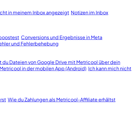
cht in meinem Inbox angezeigt
Notizen im Inbox
boostest
Conversions und Ergebnisse in Meta
hler und Fehlerbehebung
st du Dateien von Google Drive mit Metricool über dein
Metricool in der mobilen App (Android)
Ich kann mich nicht
rst
Wie du Zahlungen als Metricool-Affiliate erhältst