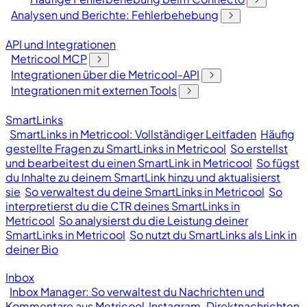
Analysen und Berichte: Fehlerbehebung
API und Integrationen
Metricool MCP
Integrationen über die Metricool-API
Integrationen mit externen Tools
SmartLinks
SmartLinks in Metricool: Vollständiger Leitfaden
Häufig
gestellte Fragen zu SmartLinks in Metricool
So erstellst
und bearbeitest du einen SmartLink in Metricool
So fügst
du Inhalte zu deinem SmartLink hinzu und aktualisierst
sie
So verwaltest du deine SmartLinks in Metricool
So
interpretierst du die CTR deines SmartLinks in
Metricool
So analysierst du die Leistung deiner
SmartLinks in Metricool
So nutzt du SmartLinks als Link in
deiner Bio
Inbox
Inbox Manager: So verwaltest du Nachrichten und
Kommentare aus Metricool
Instagram-Direktnachrichten