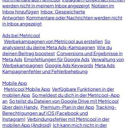
werden nicht in meinem Inbox angezeigt
Notizen im
Inbox hinzufügen
Inbox: Gespeicherte
Antworten
Kommentare oder Nachrichten werden nicht
in Inbox angezeigt
Ads bei Metricool
Werbekampagnen von Metricool aus erstellen
So
analysierst du deine Meta Ads-Kampagnen
Wie du
deinen Beitrag boostest
Conversions und Ergebnisse in
Meta Ads
Empfehlungen für Google Ads
Verwaltung von
Werbekampagnen
Google Ads Keywords
Meta Ads
Kampagnenfehler und Fehlerbehebung
Mobile App
Metricool Mobile App
Verfügbare Funktionen in der
mobilen App
So meldest du dich in der Metricool-App
an
So teilst du Dateien von Google Drive mit Metricool
über dein Handy
Premium-Plan in der App
Tracking-
Berechtigungen auf iOS (Facebook und
Instagram)
Verbindungsfehler mit Metricool in der
mobilen App (Android)
Ich kann mich nicht in der