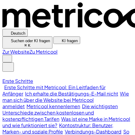
Deutsch
Suchen oder KI fragen
KI fragen
⌘
K
Zur Website
Zu Metricool
Erste Schritte
Erste Schritte mit Metricool: Ein Leitfaden für
Anfänger
Ich erhalte die Bestätigungs-E-Mail nicht
Wie
man sich über die Website bei Metricool
anmeldet
Metricool kennenlernen
Die wichtigsten
Unterschiede zwischen kostenlosen und
kostenpflichtigen Tarifen
Was ist eine Marke in Metricool
und wie funktioniert sie?
Kontostruktur: Benutzer,
Marken- und soziale Profile
Verbindungs-Dashboard
So