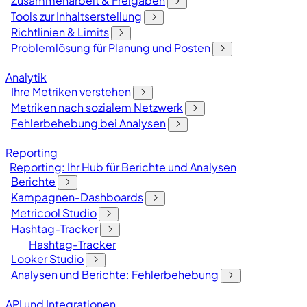
Zusammenarbeit & Freigaben
Tools zur Inhaltserstellung
Richtlinien & Limits
Problemlösung für Planung und Posten
Analytik
Ihre Metriken verstehen
Metriken nach sozialem Netzwerk
Fehlerbehebung bei Analysen
Reporting
Reporting: Ihr Hub für Berichte und Analysen
Berichte
Kampagnen-Dashboards
Metricool Studio
Hashtag-Tracker
Hashtag-Tracker
Looker Studio
Analysen und Berichte: Fehlerbehebung
API und Integrationen