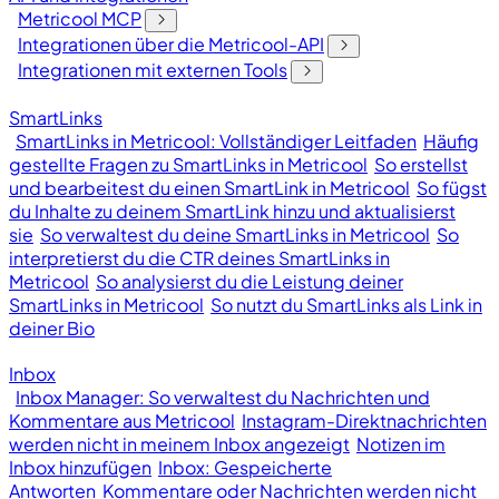
Metricool MCP
Integrationen über die Metricool-API
Integrationen mit externen Tools
SmartLinks
SmartLinks in Metricool: Vollständiger Leitfaden
Häufig
gestellte Fragen zu SmartLinks in Metricool
So erstellst
und bearbeitest du einen SmartLink in Metricool
So fügst
du Inhalte zu deinem SmartLink hinzu und aktualisierst
sie
So verwaltest du deine SmartLinks in Metricool
So
interpretierst du die CTR deines SmartLinks in
Metricool
So analysierst du die Leistung deiner
SmartLinks in Metricool
So nutzt du SmartLinks als Link in
deiner Bio
Inbox
Inbox Manager: So verwaltest du Nachrichten und
Kommentare aus Metricool
Instagram-Direktnachrichten
werden nicht in meinem Inbox angezeigt
Notizen im
Inbox hinzufügen
Inbox: Gespeicherte
Antworten
Kommentare oder Nachrichten werden nicht