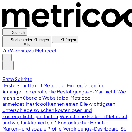
Deutsch
Suchen oder KI fragen
KI fragen
⌘
K
Zur Website
Zu Metricool
Erste Schritte
Erste Schritte mit Metricool: Ein Leitfaden für
Anfänger
Ich erhalte die Bestätigungs-E-Mail nicht
Wie
man sich über die Website bei Metricool
anmeldet
Metricool kennenlernen
Die wichtigsten
Unterschiede zwischen kostenlosen und
kostenpflichtigen Tarifen
Was ist eine Marke in Metricool
und wie funktioniert sie?
Kontostruktur: Benutzer,
Marken- und soziale Profile
Verbindungs-Dashboard
So