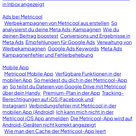
in Inbox angezeigt
Ads bei Metricool
Werbekampagnen von Metricool aus erstellen
So
analysierst du deine Meta Ads-Kampagnen
Wie du
deinen Beitrag boostest
Conversions und Ergebnisse in
Meta Ads
Empfehlungen für Google Ads
Verwaltung von
Werbekampagnen
Google Ads Keywords
Meta Ads
Kampagnenfehler und Fehlerbehebung
Mobile App
Metricool Mobile App
Verfügbare Funktionen in der
mobilen App
So meldest du dich in der Metricool-App
an
So teilst du Dateien von Google Drive mit Metricool
über dein Handy
Premium-Plan in der App
Tracking-
Berechtigungen auf iOS (Facebook und
Instagram)
Verbindungsfehler mit Metricool in der
mobilen App (Android)
Ich kann mich nicht in der
Metricool iOS App anmelden
Die Metricool-App wird auf
Android-Geräten nicht korrekt angezeigt
Wie man den Cache der Metricool-App leert