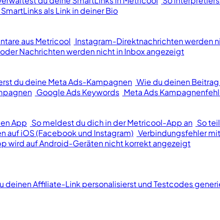
verwaltest du deine SmartLinks in Metricool
So interpretier
 SmartLinks als Link in deiner Bio
tare aus Metricool
Instagram-Direktnachrichten werden n
der Nachrichten werden nicht in Inbox angezeigt
ierst du deine Meta Ads-Kampagnen
Wie du deinen Beitrag
ampagnen
Google Ads Keywords
Meta Ads Kampagnenfehl
len App
So meldest du dich in der Metricool-App an
So tei
n auf iOS (Facebook und Instagram)
Verbindungsfehler mit
p wird auf Android-Geräten nicht korrekt angezeigt
u deinen Affiliate-Link personalisierst und Testcodes generi