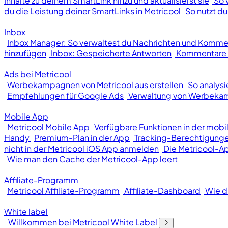
Inhalte zu deinem SmartLink hinzu und aktualisierst sie
So 
du die Leistung deiner SmartLinks in Metricool
So nutzt du
Inbox
Inbox Manager: So verwaltest du Nachrichten und Kommen
hinzufügen
Inbox: Gespeicherte Antworten
Kommentare o
Ads bei Metricool
Werbekampagnen von Metricool aus erstellen
So analys
Empfehlungen für Google Ads
Verwaltung von Werbek
Mobile App
Metricool Mobile App
Verfügbare Funktionen in der mobi
Handy
Premium-Plan in der App
Tracking-Berechtigunge
nicht in der Metricool iOS App anmelden
Die Metricool-Ap
Wie man den Cache der Metricool-App leert
Affiliate-Programm
Metricool Affiliate-Programm
Affiliate-Dashboard
Wie d
White label
Willkommen bei Metricool White Label