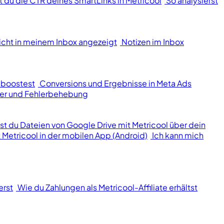
st du die CTR deines SmartLinks in Metricool
So analysierst
icht in meinem Inbox angezeigt
Notizen im Inbox
 boostest
Conversions und Ergebnisse in Meta Ads
er und Fehlerbehebung
lst du Dateien von Google Drive mit Metricool über dein
 Metricool in der mobilen App (Android)
Ich kann mich
erst
Wie du Zahlungen als Metricool-Affiliate erhältst