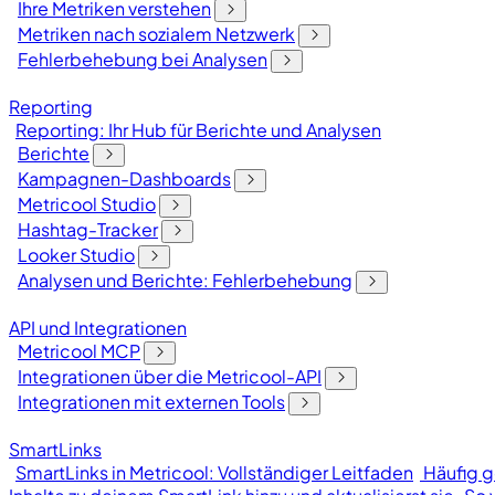
Ihre Metriken verstehen
Metriken nach sozialem Netzwerk
Fehlerbehebung bei Analysen
Reporting
Reporting: Ihr Hub für Berichte und Analysen
Berichte
Kampagnen-Dashboards
Metricool Studio
Hashtag-Tracker
Looker Studio
Analysen und Berichte: Fehlerbehebung
API und Integrationen
Metricool MCP
Integrationen über die Metricool-API
Integrationen mit externen Tools
SmartLinks
SmartLinks in Metricool: Vollständiger Leitfaden
Häufig g