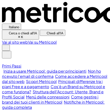
Italiano
Cerca o chiedi all'IA
Chiedi all'IA
⌘
K
Vai al sito web
Vai su Metricool
Primi Passi
Inizia a usare Metricool: guida per principianti
Non ho
ricevuto l'email di conferma
Come accedere a Metricool
dal sito web
Scopri Metricool
Principali differenze tra i
piani Free e a pagamento
Cos’è un Brand su Metricool e
come funziona?
Struttura dell'Account: Utente, Brand e
Profili Social
Menú delle connessioni
Come gestire i
brand dei tuoi clienti in Metricool
Notifiche in Metricool:
guida completa