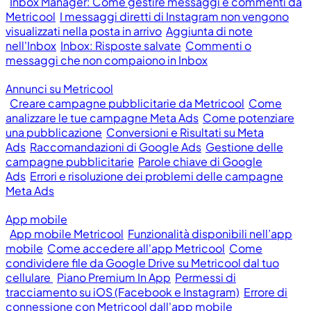
Inbox Manager: Come gestire messaggi e commenti da
Metricool
I messaggi diretti di Instagram non vengono
visualizzati nella posta in arrivo
Aggiunta di note
nell'Inbox
Inbox: Risposte salvate
Commenti o
messaggi che non compaiono in Inbox
Annunci su Metricool
Creare campagne pubblicitarie da Metricool
Come
analizzare le tue campagne Meta Ads
Come potenziare
una pubblicazione
Conversioni e Risultati su Meta
Ads
Raccomandazioni di Google Ads
Gestione delle
campagne pubblicitarie
Parole chiave di Google
Ads
Errori e risoluzione dei problemi delle campagne
Meta Ads
App mobile
App mobile Metricool
Funzionalità disponibili nell’app
mobile
Come accedere all'app Metricool
Come
condividere file da Google Drive su Metricool dal tuo
cellulare
Piano Premium In App
Permessi di
tracciamento su iOS (Facebook e Instagram)
Errore di
connessione con Metricool dall'app mobile