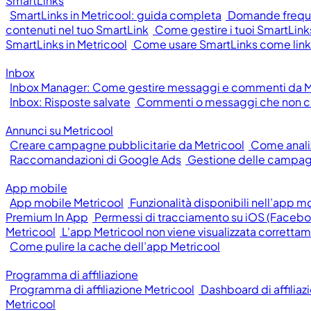
SmartLinks
SmartLinks in Metricool: guida completa
Domande frequen
contenuti nel tuo SmartLink
Come gestire i tuoi SmartLinks
SmartLinks in Metricool
Come usare SmartLinks come link 
Inbox
Inbox Manager: Come gestire messaggi e commenti da M
Inbox: Risposte salvate
Commenti o messaggi che non c
Annunci su Metricool
Creare campagne pubblicitarie da Metricool
Come anali
Raccomandazioni di Google Ads
Gestione delle campag
App mobile
App mobile Metricool
Funzionalità disponibili nell’app m
Premium In App
Permessi di tracciamento su iOS (Facebo
Metricool
L'app Metricool non viene visualizzata corretta
Come pulire la cache dell’app Metricool
Programma di affiliazione
Programma di affiliazione Metricool
Dashboard di affiliaz
Metricool