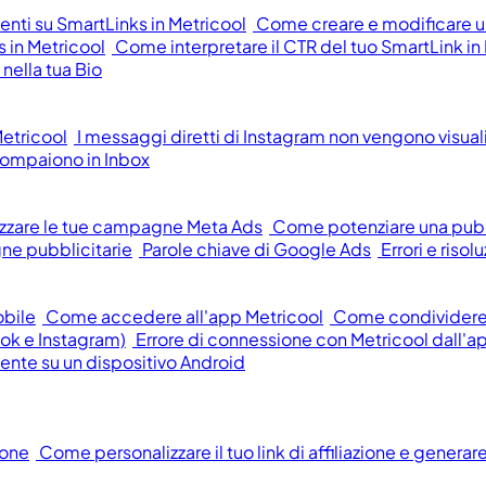
ti su SmartLinks in Metricool
Come creare e modificare un
 in Metricool
Come interpretare il CTR del tuo SmartLink in
nella tua Bio
etricool
I messaggi diretti di Instagram non vengono visualiz
ompaiono in Inbox
zzare le tue campagne Meta Ads
Come potenziare una pub
ne pubblicitarie
Parole chiave di Google Ads
Errori e ris
obile
Come accedere all'app Metricool
Come condividere f
ok e Instagram)
Errore di connessione con Metricool dall'a
mente su un dispositivo Android
ione
Come personalizzare il tuo link di affiliazione e generar