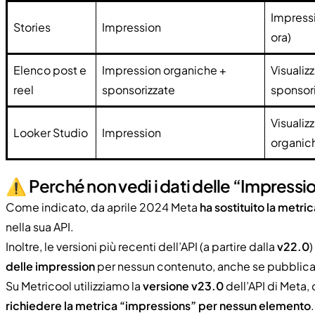
Impress
Stories
Impression
ora)
Elenco post e
Impression organiche +
Visualiz
reel
sponsorizzate
sponsor
Visualiz
Looker Studio
Impression
organic
⚠️ Perché non vedi i dati delle “Impressi
Come indicato, da aprile 2024 Meta
ha sostituito la metri
nella sua API.
Inoltre, le versioni più recenti dell’API (a partire dalla
v22.0
)
delle impression
per nessun contenuto, anche se pubblica
Su Metricool utilizziamo la
versione v23.0
dell’API di Meta,
richiedere la metrica “impressions” per nessun elemento
.