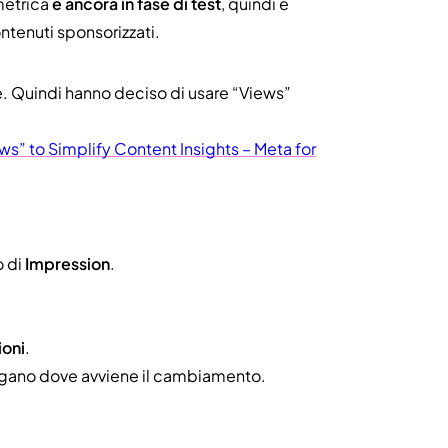
metrica
è ancora in fase di test
, quindi è
ntenuti sponsorizzati.
re. Quindi hanno deciso di usare “Views”
ws” to Simplify Content Insights – Meta for
o di
Impression
.
ioni
.
piegano dove avviene il cambiamento.