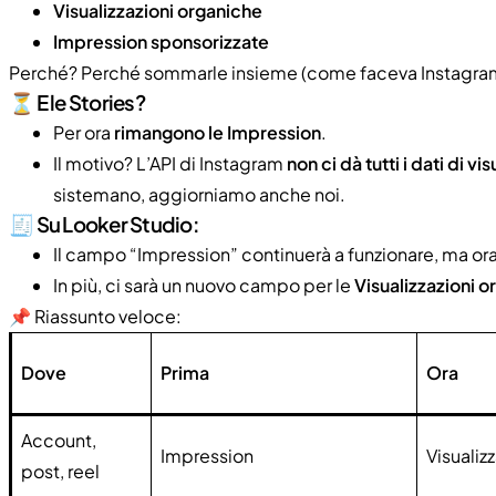
Visualizzazioni organiche
Impression sponsorizzate
Perché? Perché sommarle insieme (come faceva Instagram) 
⏳ E le Stories?
Per ora
rimangono le Impression
.
Il motivo? L’API di Instagram
non ci dà tutti i dati di vi
sistemano, aggiorniamo anche noi.
🧾 Su Looker Studio:
Il campo “Impression” continuerà a funzionare, ma or
In più, ci sarà un nuovo campo per le
Visualizzazioni 
📌 Riassunto veloce:
Dove
Prima
Ora
Account,
Impression
Visualiz
post, reel