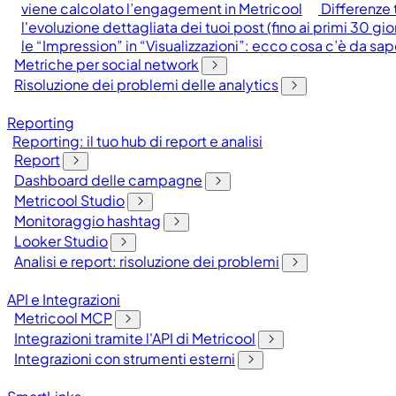
viene calcolato l’engagement in Metricool
Differenze 
l'evoluzione dettagliata dei tuoi post (fino ai primi 30 gio
le “Impression” in “Visualizzazioni”: ecco cosa c’è da sa
Metriche per social network
Risoluzione dei problemi delle analytics
Reporting
Reporting: il tuo hub di report e analisi
Report
Dashboard delle campagne
Metricool Studio
Monitoraggio hashtag
Looker Studio
Analisi e report: risoluzione dei problemi
API e Integrazioni
Metricool MCP
Integrazioni tramite l'API di Metricool
Integrazioni con strumenti esterni