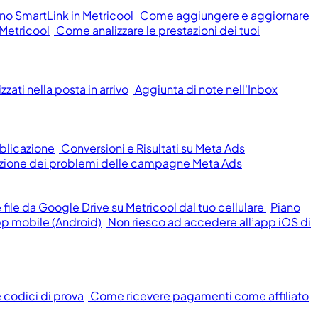
o SmartLink in Metricool
Come aggiungere e aggiornare
 Metricool
Come analizzare le prestazioni dei tuoi
zati nella posta in arrivo
Aggiunta di note nell'Inbox
blicazione
Conversioni e Risultati su Meta Ads
oluzione dei problemi delle campagne Meta Ads
ile da Google Drive su Metricool dal tuo cellulare
Piano
pp mobile (Android)
Non riesco ad accedere all’app iOS di
e codici di prova
Come ricevere pagamenti come affiliato