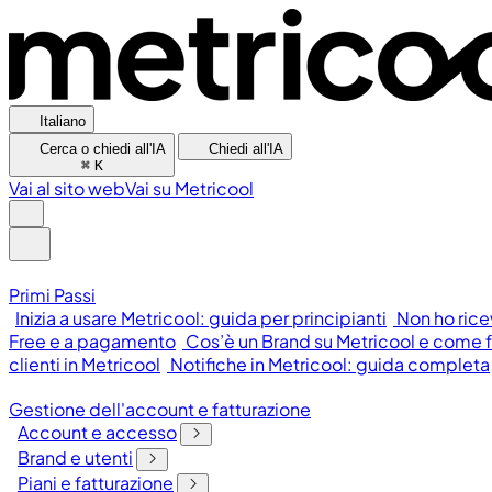
Italiano
Cerca o chiedi all'IA
Chiedi all'IA
⌘
K
Vai al sito web
Vai su Metricool
Primi Passi
Inizia a usare Metricool: guida per principianti
Non ho rice
Free e a pagamento
Cos’è un Brand su Metricool e come 
clienti in Metricool
Notifiche in Metricool: guida completa
Gestione dell'account e fatturazione
Account e accesso
Brand e utenti
Piani e fatturazione