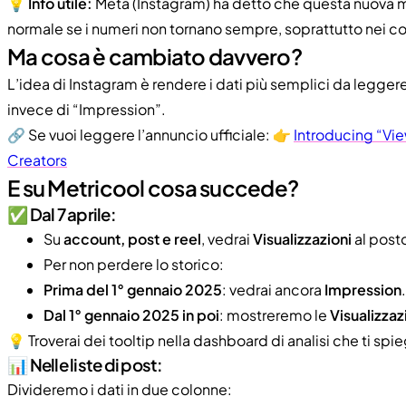
💡
Info utile:
Meta (Instagram) ha detto che questa nuova 
normale se i numeri non tornano sempre, soprattutto nei co
Ma cosa è cambiato davvero?
L’idea di Instagram è rendere i dati più semplici da legge
invece di “Impression”.
🔗 Se vuoi leggere l’annuncio ufficiale: 👉
Introducing “Vie
Creators
E su Metricool cosa succede?
✅ Dal 7 aprile:
Su
account, post e reel
, vedrai
Visualizzazioni
al post
Per non perdere lo storico:
Prima del 1° gennaio 2025
: vedrai ancora
Impression
.
Dal 1° gennaio 2025 in poi
: mostreremo le
Visualizzaz
💡 Troverai dei tooltip nella dashboard di analisi che ti s
📊 Nelle liste di post:
Divideremo i dati in due colonne: