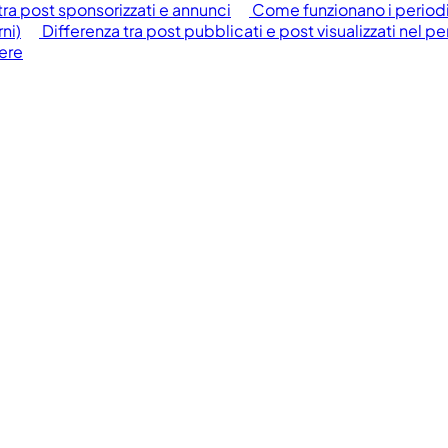
tra post sponsorizzati e annunci
Come funzionano i periodi
rni)
Differenza tra post pubblicati e post visualizzati nel p
pere