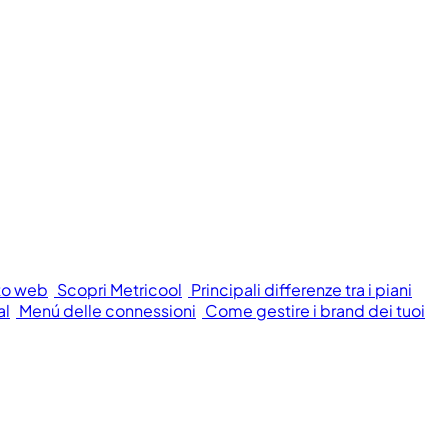
to web
Scopri Metricool
Principali differenze tra i piani
al
Menú delle connessioni
Come gestire i brand dei tuoi