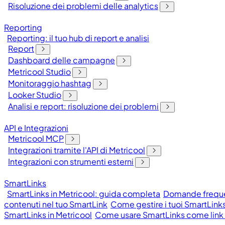
Risoluzione dei problemi delle analytics
Reporting
Reporting: il tuo hub di report e analisi
Report
Dashboard delle campagne
Metricool Studio
Monitoraggio hashtag
Looker Studio
Analisi e report: risoluzione dei problemi
API e Integrazioni
Metricool MCP
Integrazioni tramite l'API di Metricool
Integrazioni con strumenti esterni
SmartLinks
SmartLinks in Metricool: guida completa
Domande frequen
contenuti nel tuo SmartLink
Come gestire i tuoi SmartLinks
SmartLinks in Metricool
Come usare SmartLinks come link n