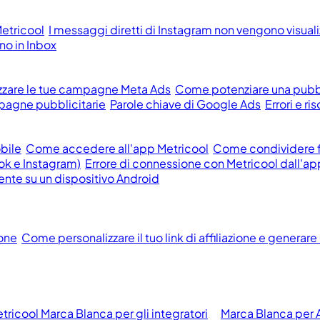
etricool
I messaggi diretti di Instagram non vengono visualizz
o in Inbox
zzare le tue campagne Meta Ads
Come potenziare una pubb
pagne pubblicitarie
Parole chiave di Google Ads
Errori e r
obile
Come accedere all'app Metricool
Come condividere fi
ok e Instagram)
Errore di connessione con Metricool dall'ap
ente su un dispositivo Android
ione
Come personalizzare il tuo link di affiliazione e generare
tricool Marca Blanca per gli integratori
Marca Blanca per A