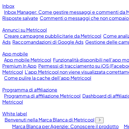
Inbox
Inbox Manager: Come gestire messaggi e commenti da M
Risposte salvate
Commenti o messaggi che non compaion
Annunci su Metricool
Creare campagne pubblicitarie da Metricool
Come anali
Ads
Raccomandazioni di Google Ads
Gestione delle cam
App mobile
App mobile Metricool
Funzionalità disponibili nell’app m
Premium In App
Permessi di tracciamento su iOS (Facebo
Metricool
L'app Metricool non viene visualizzata correttam
Come pulire la cache dell’app Metricool
Programma di affiliazione
Programma di affiliazione Metricool
Dashboard di affiliaz
Metricool
White label
Benvenuti nella Marca Blanca di Metricool
Marca Blanca per Agenzie: Conoscere il prodotto
Me