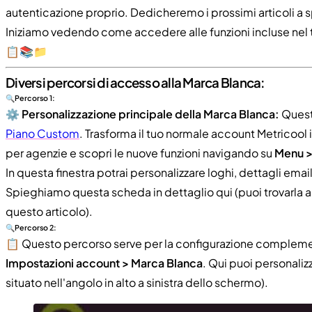
autenticazione proprio. Dedicheremo i prossimi articoli a s
Iniziamo vedendo come accedere alle funzioni incluse nel 
📋📚📁
Diversi percorsi di accesso alla Marca Blanca:
🔍Percorso 1:
⚙️
Personalizzazione principale della Marca Blanca:
Questo
Piano Custom
. Trasforma il tuo normale account Metricool
per agenzie e scopri le nuove funzioni navigando su
Menu >
In questa finestra potrai personalizzare loghi, dettagli email,
Spieghiamo questa scheda in dettaglio qui (puoi trovarla 
questo articolo).
🔍Percorso 2:
📋 Questo percorso serve per la configurazione complemen
Impostazioni account > Marca Blanca
. Qui puoi personalizz
situato nell'angolo in alto a sinistra dello schermo).