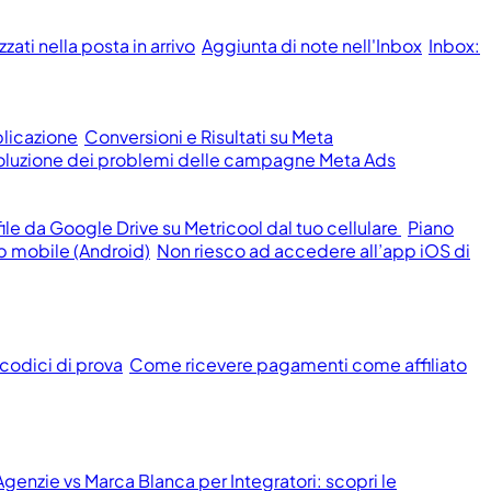
ati nella posta in arrivo
Aggiunta di note nell'Inbox
Inbox:
licazione
Conversioni e Risultati su Meta
isoluzione dei problemi delle campagne Meta Ads
le da Google Drive su Metricool dal tuo cellulare
Piano
p mobile (Android)
Non riesco ad accedere all’app iOS di
 codici di prova
Come ricevere pagamenti come affiliato
genzie vs Marca Blanca per Integratori: scopri le