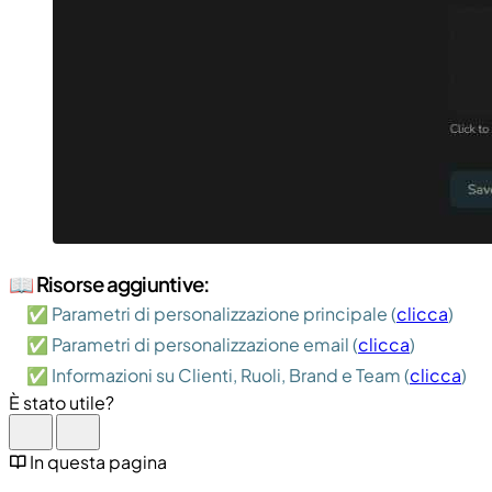
📖 Risorse aggiuntive:
✅ Parametri di personalizzazione principale (
clicca
)
✅ Parametri di personalizzazione email (
clicca
)
✅ Informazioni su Clienti, Ruoli, Brand e Team (
clicca
)
È stato utile?
In questa pagina