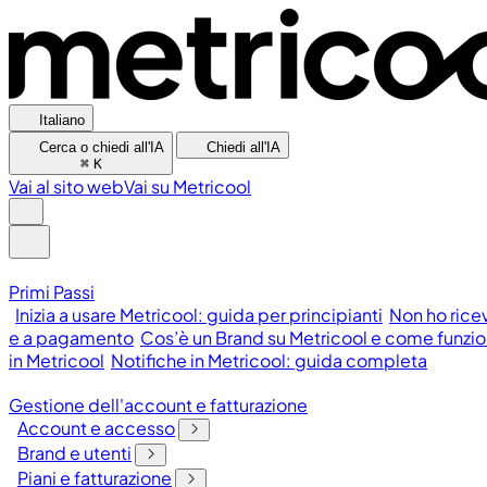
Italiano
Cerca o chiedi all'IA
Chiedi all'IA
⌘
K
Vai al sito web
Vai su Metricool
Primi Passi
Inizia a usare Metricool: guida per principianti
Non ho rice
e a pagamento
Cos’è un Brand su Metricool e come funzi
in Metricool
Notifiche in Metricool: guida completa
Gestione dell'account e fatturazione
Account e accesso
Brand e utenti
Piani e fatturazione