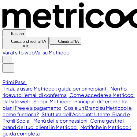
Italiano
Cerca o chiedi all'IA
Chiedi all'IA
⌘
K
Vai al sito web
Vai su Metricool
Primi Passi
Inizia a usare Metricool: guida per principianti
Non ho
ricevuto l'email di conferma
Come accedere a Metricool
dal sito web
Scopri Metricool
Principali differenze tra i
piani Free e a pagamento
Cos’è un Brand su Metricool e
come funziona?
Struttura dell'Account: Utente, Brand e
Profili Social
Menú delle connessioni
Come gestire i
brand dei tuoi clienti in Metricool
Notifiche in Metricool:
guida completa