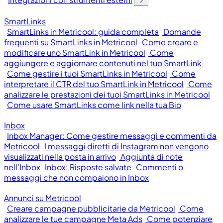
SmartLinks
SmartLinks in Metricool: guida completa
Domande
frequenti su SmartLinks in Metricool
Come creare e
modificare uno SmartLink in Metricool
Come
aggiungere e aggiornare contenuti nel tuo SmartLink
Come gestire i tuoi SmartLinks in Metricool
Come
interpretare il CTR del tuo SmartLink in Metricool
Come
analizzare le prestazioni dei tuoi SmartLinks in Metricool
Come usare SmartLinks come link nella tua Bio
Inbox
Inbox Manager: Come gestire messaggi e commenti da
Metricool
I messaggi diretti di Instagram non vengono
visualizzati nella posta in arrivo
Aggiunta di note
nell'Inbox
Inbox: Risposte salvate
Commenti o
messaggi che non compaiono in Inbox
Annunci su Metricool
Creare campagne pubblicitarie da Metricool
Come
analizzare le tue campagne Meta Ads
Come potenziare