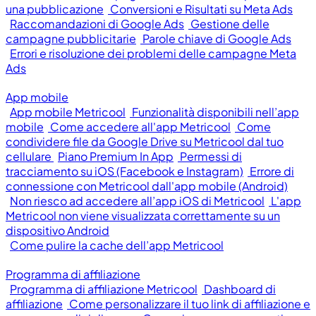
una pubblicazione
Conversioni e Risultati su Meta Ads
Raccomandazioni di Google Ads
Gestione delle
campagne pubblicitarie
Parole chiave di Google Ads
Errori e risoluzione dei problemi delle campagne Meta
Ads
App mobile
App mobile Metricool
Funzionalità disponibili nell’app
mobile
Come accedere all'app Metricool
Come
condividere file da Google Drive su Metricool dal tuo
cellulare
Piano Premium In App
Permessi di
tracciamento su iOS (Facebook e Instagram)
Errore di
connessione con Metricool dall'app mobile (Android)
Non riesco ad accedere all’app iOS di Metricool
L'app
Metricool non viene visualizzata correttamente su un
dispositivo Android
Come pulire la cache dell’app Metricool
Programma di affiliazione
Programma di affiliazione Metricool
Dashboard di
affiliazione
Come personalizzare il tuo link di affiliazione e