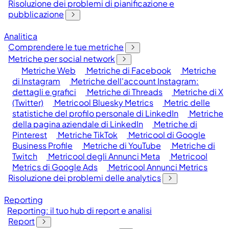
Risoluzione dei problemi di pianificazione e
pubblicazione
Analitica
Comprendere le tue metriche
Metriche per social network
Metriche Web
Metriche di Facebook
Metriche
di Instagram
Metriche dell'account Instagram:
dettagli e grafici
Metriche di Threads
Metriche di X
(Twitter)
Metricool Bluesky Metrics
Metric delle
statistiche del profilo personale di LinkedIn
Metriche
della pagina aziendale di LinkedIn
Metriche di
Pinterest
Metriche TikTok
Metricool di Google
Business Profile
Metriche di YouTube
Metriche di
Twitch
Metricool degli Annunci Meta
Metricool
Metrics di Google Ads
Metricool Annunci Metrics
Risoluzione dei problemi delle analytics
Reporting
Reporting: il tuo hub di report e analisi
Report