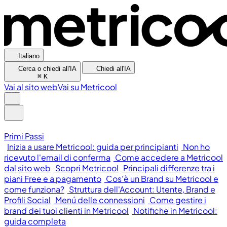
Italiano
Cerca o chiedi all'IA
Chiedi all'IA
⌘
K
Vai al sito web
Vai su Metricool
Primi Passi
Inizia a usare Metricool: guida per principianti
Non ho
ricevuto l'email di conferma
Come accedere a Metricool
dal sito web
Scopri Metricool
Principali differenze tra i
piani Free e a pagamento
Cos’è un Brand su Metricool e
come funziona?
Struttura dell'Account: Utente, Brand e
Profili Social
Menú delle connessioni
Come gestire i
brand dei tuoi clienti in Metricool
Notifiche in Metricool:
guida completa