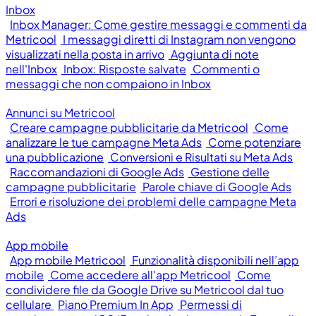
Inbox
Inbox Manager: Come gestire messaggi e commenti da
Metricool
I messaggi diretti di Instagram non vengono
visualizzati nella posta in arrivo
Aggiunta di note
nell'Inbox
Inbox: Risposte salvate
Commenti o
messaggi che non compaiono in Inbox
Annunci su Metricool
Creare campagne pubblicitarie da Metricool
Come
analizzare le tue campagne Meta Ads
Come potenziare
una pubblicazione
Conversioni e Risultati su Meta Ads
Raccomandazioni di Google Ads
Gestione delle
campagne pubblicitarie
Parole chiave di Google Ads
Errori e risoluzione dei problemi delle campagne Meta
Ads
App mobile
App mobile Metricool
Funzionalità disponibili nell’app
mobile
Come accedere all'app Metricool
Come
condividere file da Google Drive su Metricool dal tuo
cellulare
Piano Premium In App
Permessi di