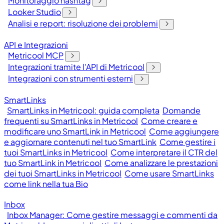
Monitoraggio hashtag
Looker Studio
Analisi e report: risoluzione dei problemi
API e Integrazioni
Metricool MCP
Integrazioni tramite l'API di Metricool
Integrazioni con strumenti esterni
SmartLinks
SmartLinks in Metricool: guida completa
Domande
frequenti su SmartLinks in Metricool
Come creare e
modificare uno SmartLink in Metricool
Come aggiungere
e aggiornare contenuti nel tuo SmartLink
Come gestire i
tuoi SmartLinks in Metricool
Come interpretare il CTR del
tuo SmartLink in Metricool
Come analizzare le prestazioni
dei tuoi SmartLinks in Metricool
Come usare SmartLinks
come link nella tua Bio
Inbox
Inbox Manager: Come gestire messaggi e commenti da