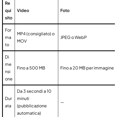
Re
qui
Video
Foto
sito
For
MP4 (consigliato) o
ma
JPEG o WebP
MOV
to
Di
me
Fino a 500 MB
Fino a 20 MB per immagine
nsi
one
Da 3 secondi a 10
Dur
minuti
—
ata
(pubblicazione
automatica)