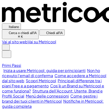
Italiano
Cerca o chiedi all'IA
Chiedi all'IA
⌘
K
Vai al sito web
Vai su Metricool
Primi Passi
Inizia a usare Metricool: guida per principianti
Non ho
ricevuto l'email di conferma
Come accedere a Metricool
dal sito web
Scopri Metricool
Principali differenze tra i
piani Free e a pagamento
Cos’è un Brand su Metricool e
come funziona?
Struttura dell'Account: Utente, Brand e
Profili Social
Menú delle connessioni
Come gestire i
brand dei tuoi clienti in Metricool
Notifiche in Metricool:
guida completa