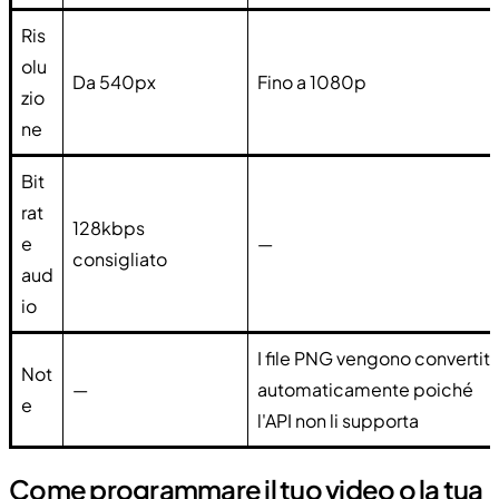
Ris
olu
Da 540px
Fino a 1080p
zio
ne
Bit
rat
128kbps
e
—
consigliato
aud
io
I file PNG vengono convertiti
Not
—
automaticamente poiché
e
l'API non li supporta
Come programmare il tuo video o la tua