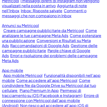
Metricool
I messaggi diretti di Instagram non vengono
visualizzati nella posta in arrivo
Aggiunta di note
nell'Inbox
Inbox: Risposte salvate
Commenti o
messaggi che non compaiono in Inbox
Annunci su Metricool
Creare campagne pubblicitarie da Metricool
Come
analizzare le tue campagne Meta Ads
Come potenziare
una pubblicazione
Conversioni e Risultati su Meta
Ads
Raccomandazioni di Google Ads
Gestione delle
campagne pubblicitarie
Parole chiave di Google
Ads
Errori e risoluzione dei problemi delle campagne
Meta Ads
App mobile
App mobile Metricool
Funzionalità disponibili nell’app
mobile
Come accedere all'app Metricool
Come
condividere file da Google Drive su Metricool dal tuo
cellulare
Piano Premium In App
Permessi di
tracciamento su iOS (Facebook e Instagram)
Errore di
connessione con Metricool dall'app mobile
(Android)
Non riesco ad accedere all’app iOS di