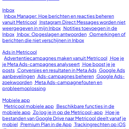
Inbox
Inbox Manager: Hoe berichten en reacties beheren
vanuit Metricool
Instagram Direct Messages worden niet
weergegeven in mijn Inbox
Notities toevoegen in de
Inbox
Inbox: Opgeslagen antwoorden
Opmerkingen of
berichten die niet verschijnen in Inbox
Ads in Metricool
Advertentiecampagnes maken vanuit Metricool
Hoe je
je Meta Ads-campagnes analyseert
Hoe boost je je
posts
Conversies en resultaten in Meta Ads
Google Ads
aanbevelingen
Ads-campagnes beheren
Google Ads-
zoekwoorden
Meta Ads-campagnefouten en
probleemoplossing
Mobiele app
Metricool mobiele app
Beschikbare functies in de
mobiele app
Zo log je in op de Metricool-app
Hoe je
bestanden van Google Drive naar Metricool deelt vanaf je
mobiel
Premium Plan in de App
Trackingrechten op iOS