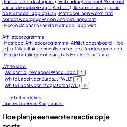
(Facebook en Instagram)
Verbindingsfout met Metricool
vanuit de mobiele app (Android)
Ik kan niet inloggen in
de Metricool-app op iOS
Metricool-app wordt niet
correct weergegeven op Android-apparaat
Hoe je de cache van de Metricool-app wist
Affiliateprogramma
Metricool Affiliatieprogramma
Affiliatiedashboard
Hoe
je je affiliatelink personaliseert en proefcodes genereert
Hoe je betalingen ontvangt als Metricool-affiliate
White label
Welkom bij Metricool White Label
White Label voor Bureaus (WLB)
White Label voor Integratoren (WLI)
... in behandeling
Content creëren & inplannen
Hoe plan je een eerste reactie op je
posts