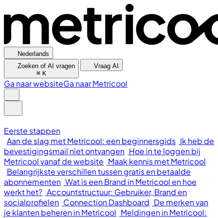
Nederlands
Zoeken of AI vragen
Vraag AI
⌘
K
Ga naar website
Ga naar Metricool
Eerste stappen
Aan de slag met Metricool: een beginnersgids
Ik heb de
bevestigingsmail niet ontvangen
Hoe in te loggen bij
Metricool vanaf de website
Maak kennis met Metricool
Belangrijkste verschillen tussen gratis en betaalde
abonnementen
Wat is een Brand in Metricool en hoe
werkt het?
Accountstructuur: Gebruiker, Brand en
socialprofielen
Connection Dashboard
De merken van
je klanten beheren in Metricool
Meldingen in Metricool: