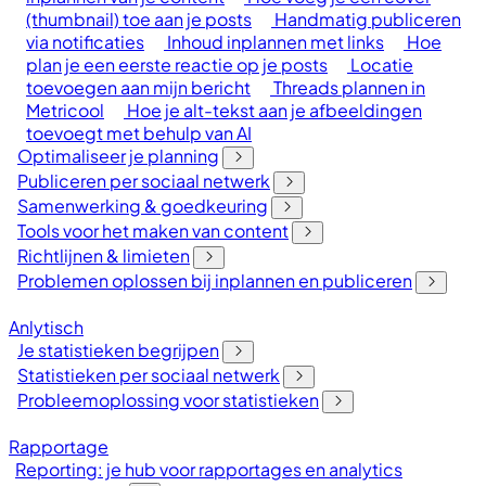
(thumbnail) toe aan je posts
Handmatig publiceren
via notificaties
Inhoud inplannen met links
Hoe
plan je een eerste reactie op je posts
Locatie
toevoegen aan mijn bericht
Threads plannen in
Metricool
Hoe je alt-tekst aan je afbeeldingen
toevoegt met behulp van AI
Optimaliseer je planning
Publiceren per sociaal netwerk
Samenwerking & goedkeuring
Tools voor het maken van content
Richtlijnen & limieten
Problemen oplossen bij inplannen en publiceren
Anlytisch
Je statistieken begrijpen
Statistieken per sociaal netwerk
Probleemoplossing voor statistieken
Rapportage
Reporting: je hub voor rapportages en analytics