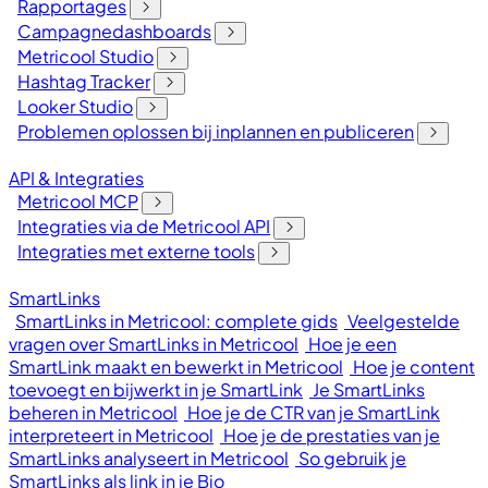
Rapportages
Campagnedashboards
Metricool Studio
Hashtag Tracker
Looker Studio
Problemen oplossen bij inplannen en publiceren
API & Integraties
Metricool MCP
Integraties via de Metricool API
Integraties met externe tools
SmartLinks
SmartLinks in Metricool: complete gids
Veelgestelde
vragen over SmartLinks in Metricool
Hoe je een
SmartLink maakt en bewerkt in Metricool
Hoe je content
toevoegt en bijwerkt in je SmartLink
Je SmartLinks
beheren in Metricool
Hoe je de CTR van je SmartLink
interpreteert in Metricool
Hoe je de prestaties van je
SmartLinks analyseert in Metricool
So gebruik je
SmartLinks als link in je Bio