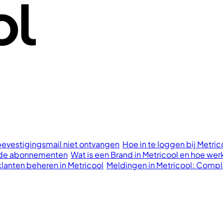
bevestigingsmail niet ontvangen
Hoe in te loggen bij Metri
aalde abonnementen
Wat is een Brand in Metricool en hoe wer
klanten beheren in Metricool
Meldingen in Metricool: Compl