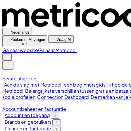
Nederlands
Zoeken of AI vragen
Vraag AI
⌘
K
Ga naar website
Ga naar Metricool
Eerste stappen
Aan de slag met Metricool: een beginnersgids
Ik heb de 
Metricool
Belangrijkste verschillen tussen gratis en bet
socialprofielen
Connection Dashboard
De merken van je 
Accountbeheer en facturatie
Account en toegang
Brands en gebruikers
Plannen en facturatie