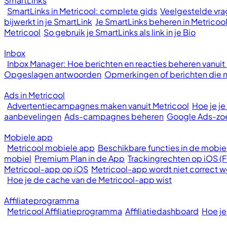
SmartLinks
SmartLinks in Metricool: complete gids
Veelgestelde vrag
bijwerkt in je SmartLink
Je SmartLinks beheren in Metricoo
Metricool
So gebruik je SmartLinks als link in je Bio
Inbox
Inbox Manager: Hoe berichten en reacties beheren vanuit
Opgeslagen antwoorden
Opmerkingen of berichten die ni
Ads in Metricool
Advertentiecampagnes maken vanuit Metricool
Hoe je j
aanbevelingen
Ads-campagnes beheren
Google Ads-z
Mobiele app
Metricool mobiele app
Beschikbare functies in de mobie
mobiel
Premium Plan in de App
Trackingrechten op iOS (
Metricool-app op iOS
Metricool-app wordt niet correct
Hoe je de cache van de Metricool-app wist
Affiliateprogramma
Metricool Affiliatieprogramma
Affiliatiedashboard
Hoe je