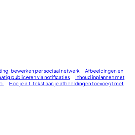
ting: bewerken per sociaal netwerk
Afbeeldingen en
tig publiceren via notificaties
Inhoud inplannen met
ol
Hoe je alt-tekst aan je afbeeldingen toevoegt met