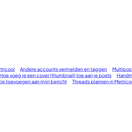
tricool
Andere accounts vermelden en taggen
Multipos
Hoe voeg je een cover (thumbnail) toe aan je posts
Handma
ie toevoegen aan mijn bericht
Threads plannen in Metrico