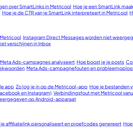
en over SmartLinks in Metricool
Hoe je een SmartLink maak
l
Hoe je de CTR van je SmartLink interpreteert in Metricool
H
 Metricool
Instagram Direct Messages worden niet weergege
et verschijnen in Inbox
e Meta Ads-campagnes analyseert
Hoe boost je je posts
Con
oekwoorden
Meta Ads-campagnefouten en probleemoplos
le app
Zo log je in op de Metricool-app
Hoe je bestanden va
Facebook en Instagram)
Verbindingsfout met Metricool vanu
 weergegeven op Android-apparaat
 je affiliatelink personaliseert en proefcodes genereert
Hoe 