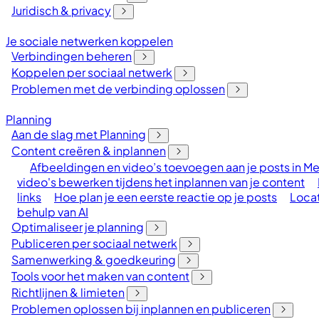
Juridisch & privacy
Je sociale netwerken koppelen
Verbindingen beheren
Koppelen per sociaal netwerk
Problemen met de verbinding oplossen
Planning
Aan de slag met Planning
Content creëren & inplannen
Afbeeldingen en video’s toevoegen aan je posts in Me
video's bewerken tijdens het inplannen van je content
links
Hoe plan je een eerste reactie op je posts
Locat
behulp van AI
Optimaliseer je planning
Publiceren per sociaal netwerk
Samenwerking & goedkeuring
Tools voor het maken van content
Richtlijnen & limieten
Problemen oplossen bij inplannen en publiceren