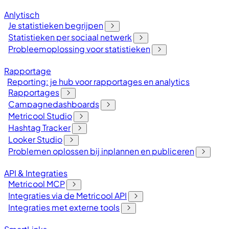
Anlytisch
Je statistieken begrijpen
Statistieken per sociaal netwerk
Probleemoplossing voor statistieken
Rapportage
Reporting: je hub voor rapportages en analytics
Rapportages
Campagnedashboards
Metricool Studio
Hashtag Tracker
Looker Studio
Problemen oplossen bij inplannen en publiceren
API & Integraties
Metricool MCP
Integraties via de Metricool API
Integraties met externe tools