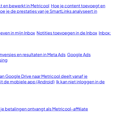
t en bewerkt in Metricool
Hoe je content toevoegt en
oe je de prestaties van je SmartLinks analyseert in
ven in mijn Inbox
Notities toevoegen in de Inbox
Inbox:
versies en resultaten in Meta Ads
Google Ads
sing
n Google Drive naar Metricool deelt vanaf je
it de mobiele app (Android)
Ik kan niet inloggen in de
je betalingen ontvangt als Metricool-affiliate