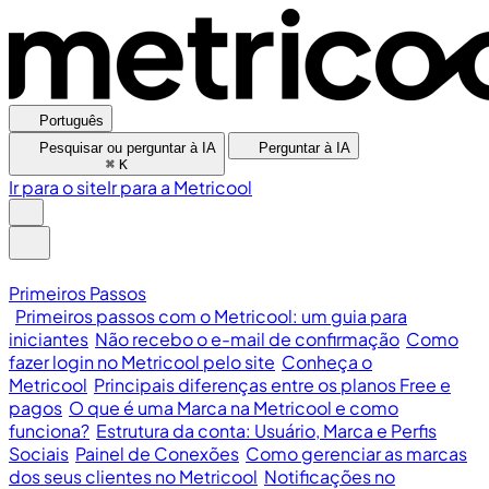
Português
Pesquisar ou perguntar à IA
Perguntar à IA
⌘
K
Ir para o site
Ir para a Metricool
Primeiros Passos
Primeiros passos com o Metricool: um guia para
iniciantes
Não recebo o e-mail de confirmação
Como
fazer login no Metricool pelo site
Conheça o
Metricool
Principais diferenças entre os planos Free e
pagos
O que é uma Marca na Metricool e como
funciona?
Estrutura da conta: Usuário, Marca e Perfis
Sociais
Painel de Conexões
Como gerenciar as marcas
dos seus clientes no Metricool
Notificações no