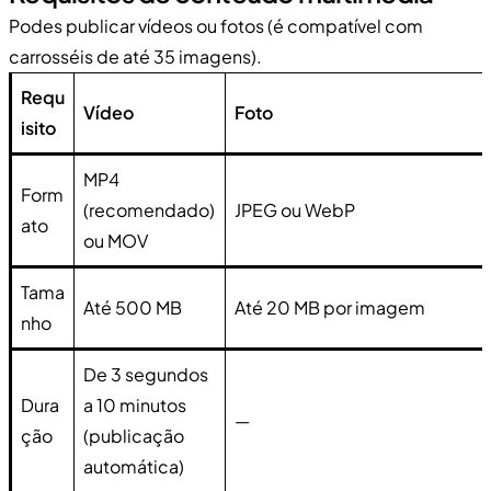
Podes publicar vídeos ou fotos (é compatível com
carrosséis de até 35 imagens).
Requ
Vídeo
Foto
isito
MP4
Form
(recomendado)
JPEG ou WebP
ato
ou MOV
Tama
Até 500 MB
Até 20 MB por imagem
nho
De 3 segundos
Dura
a 10 minutos
—
ção
(publicação
automática)