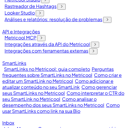
Rastreador de Hashtags
Looker Studio
Análises e relatórios: resolução de problemas
API e Integrações
Metricool MCP
Integrações através da API do Metricool
Integrações com ferramentas externas
SmartLinks
SmartLinks no Metricool: guia completo
Perguntas
frequentes sobre SmartLinks no Metricool
Como criar e
editar um SmartLink no Metricool
Como adicionar e
atualizar conteúdo no seu SmartLink
Como gerenciar
seus SmartLinks no Metricool
Como interpretar o CTR do
seu SmartLink no Metricool
Como analisar o
desempenho dos seus SmartLinks no Metricool
Como
usar SmartLinks como link na sua Bio
Inbox