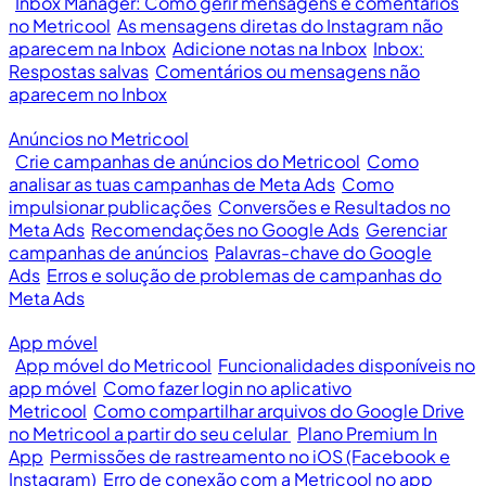
Inbox Manager: Como gerir mensagens e comentários
no Metricool
As mensagens diretas do Instagram não
aparecem na Inbox
Adicione notas na Inbox
Inbox:
Respostas salvas
Comentários ou mensagens não
aparecem no Inbox
Anúncios no Metricool
Crie campanhas de anúncios do Metricool
Como
analisar as tuas campanhas de Meta Ads
Como
impulsionar publicações
Conversões e Resultados no
Meta Ads
Recomendações no Google Ads
Gerenciar
campanhas de anúncios
Palavras-chave do Google
Ads
Erros e solução de problemas de campanhas do
Meta Ads
App móvel
App móvel do Metricool
Funcionalidades disponíveis no
app móvel
Como fazer login no aplicativo
Metricool
Como compartilhar arquivos do Google Drive
no Metricool a partir do seu celular
Plano Premium In
App
Permissões de rastreamento no iOS (Facebook e
Instagram)
Erro de conexão com a Metricool no app