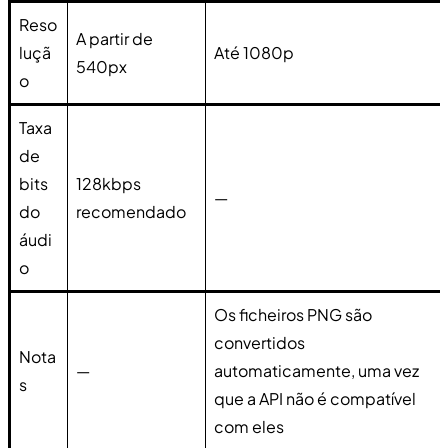
Reso
A partir de
luçã
Até 1080p
540px
o
Taxa
de
bits
128kbps
—
do
recomendado
áudi
o
Os ficheiros PNG são
convertidos
Nota
—
automaticamente, uma vez
s
que a API não é compatível
com eles