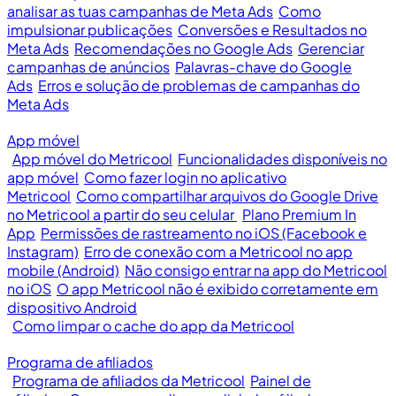
analisar as tuas campanhas de Meta Ads
Como
impulsionar publicações
Conversões e Resultados no
Meta Ads
Recomendações no Google Ads
Gerenciar
campanhas de anúncios
Palavras-chave do Google
Ads
Erros e solução de problemas de campanhas do
Meta Ads
App móvel
App móvel do Metricool
Funcionalidades disponíveis no
app móvel
Como fazer login no aplicativo
Metricool
Como compartilhar arquivos do Google Drive
no Metricool a partir do seu celular
Plano Premium In
App
Permissões de rastreamento no iOS (Facebook e
Instagram)
Erro de conexão com a Metricool no app
mobile (Android)
Não consigo entrar na app do Metricool
no iOS
O app Metricool não é exibido corretamente em
dispositivo Android
Como limpar o cache do app da Metricool
Programa de afiliados
Programa de afiliados da Metricool
Painel de