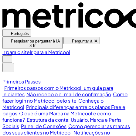
Português
Pesquisar ou perguntar à IA
Perguntar à IA
⌘
K
Ir para o site
Ir para a Metricool
Primeiros Passos
Primeiros passos com o Metricool: um guia para
iniciantes
Não recebo o e-mail de confirmação
Como
fazer login no Metricool pelo site
Conheça o
Metricool
Principais diferenças entre os planos Free e
pagos
O que é uma Marca na Metricool e como
funciona?
Estrutura da conta: Usuário, Marca e Perfis
Sociais
Painel de Conexões
Como gerenciar as marcas
dos seus clientes no Metricool
Notificações no