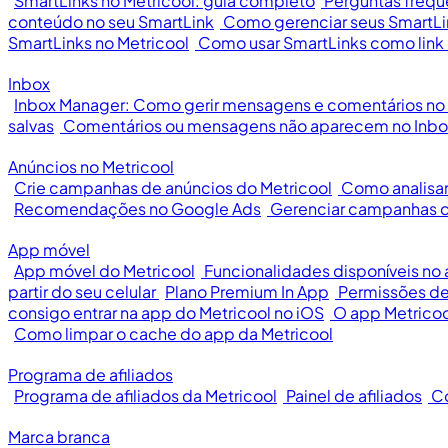
SmartLinks no Metricool: guia completo
Perguntas frequ
conteúdo no seu SmartLink
Como gerenciar seus SmartLi
SmartLinks no Metricool
Como usar SmartLinks como link 
Inbox
Inbox Manager: Como gerir mensagens e comentários no 
salvas
Comentários ou mensagens não aparecem no Inbo
Anúncios no Metricool
Crie campanhas de anúncios do Metricool
Como analisar
Recomendações no Google Ads
Gerenciar campanhas d
App móvel
App móvel do Metricool
Funcionalidades disponíveis no
partir do seu celular
Plano Premium In App
Permissões de
consigo entrar na app do Metricool no iOS
O app Metricoo
Como limpar o cache do app da Metricool
Programa de afiliados
Programa de afiliados da Metricool
Painel de afiliados
Co
Marca branca