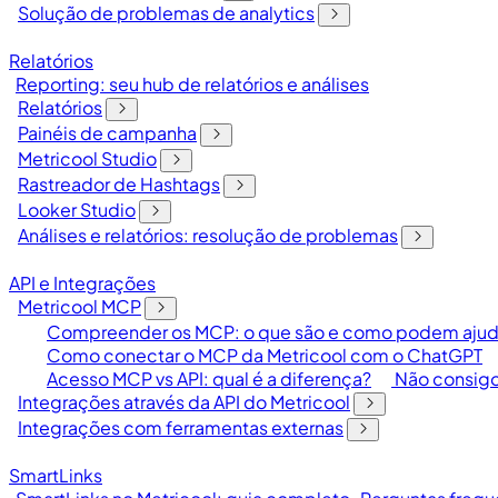
Solução de problemas de analytics
Relatórios
Reporting: seu hub de relatórios e análises
Relatórios
Painéis de campanha
Metricool Studio
Rastreador de Hashtags
Looker Studio
Análises e relatórios: resolução de problemas
API e Integrações
Metricool MCP
Compreender os MCP: o que são e como podem ajudar
Como conectar o MCP da Metricool com o ChatGPT
Acesso MCP vs API: qual é a diferença?
Não consigo
Integrações através da API do Metricool
Integrações com ferramentas externas
SmartLinks