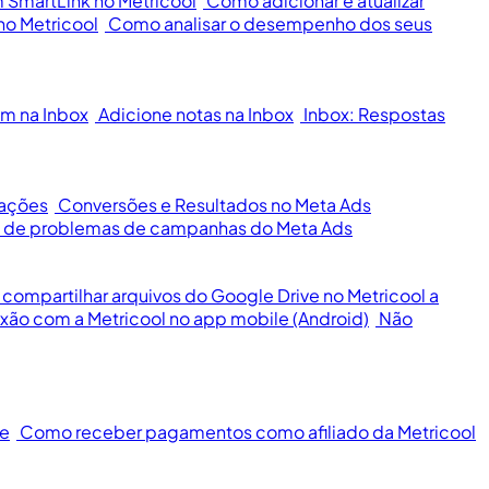
m SmartLink no Metricool
Como adicionar e atualizar
no Metricool
Como analisar o desempenho dos seus
m na Inbox
Adicione notas na Inbox
Inbox: Respostas
cações
Conversões e Resultados no Meta Ads
ão de problemas de campanhas do Meta Ads
ompartilhar arquivos do Google Drive no Metricool a
xão com a Metricool no app mobile (Android)
Não
te
Como receber pagamentos como afiliado da Metricool