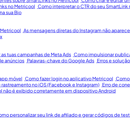
entes sobre SmartLinks no Metricool
Como criar e editar u
nks no Metricool
Como interpretar o CTR do seu SmartLink 
na sua Bio
Metricool
As mensagens diretas do Instagram não aparece
x
 as tuas campanhas de Meta Ads
Como impulsionar publi
e anúncios
Palavras-chave do Google Ads
Erros e soluç
 app móvel
Como fazer login no aplicativo Metricool
Como c
 rastreamento no iOS (Facebook e Instagram)
Erro de cone
l não é exibido corretamente em dispositivo Android
mo personalizar seu link de afiliado e gerar códigos de tes