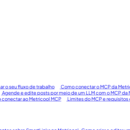
 o seu fluxo de trabalho
Como conectar o MCP da Metri
Agende e edite posts por meio de um LLM com o MCP da 
 conectar ao Metricool MCP
Limites do MCP e requisitos