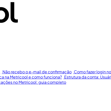
s
Não recebo o e-mail de confirmação
Como fazer login no
ca na Metricool e como funciona?
Estrutura da conta: Usuári
cações no Metricool: guia completo