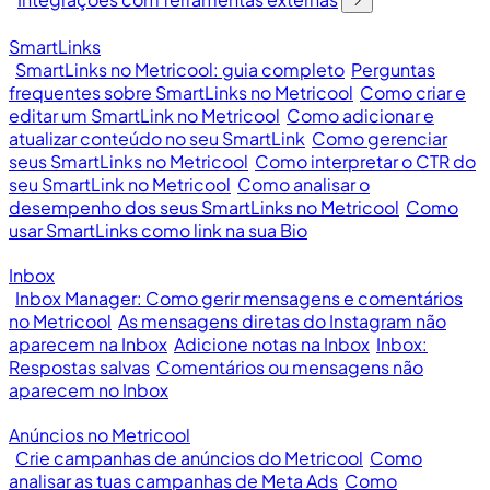
SmartLinks
SmartLinks no Metricool: guia completo
Perguntas
frequentes sobre SmartLinks no Metricool
Como criar e
editar um SmartLink no Metricool
Como adicionar e
atualizar conteúdo no seu SmartLink
Como gerenciar
seus SmartLinks no Metricool
Como interpretar o CTR do
seu SmartLink no Metricool
Como analisar o
desempenho dos seus SmartLinks no Metricool
Como
usar SmartLinks como link na sua Bio
Inbox
Inbox Manager: Como gerir mensagens e comentários
no Metricool
As mensagens diretas do Instagram não
aparecem na Inbox
Adicione notas na Inbox
Inbox:
Respostas salvas
Comentários ou mensagens não
aparecem no Inbox
Anúncios no Metricool
Crie campanhas de anúncios do Metricool
Como
analisar as tuas campanhas de Meta Ads
Como