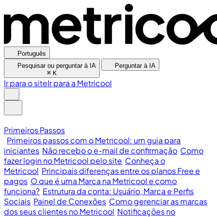
Português
Pesquisar ou perguntar à IA
Perguntar à IA
⌘
K
Ir para o site
Ir para a Metricool
Primeiros Passos
Primeiros passos com o Metricool: um guia para
iniciantes
Não recebo o e-mail de confirmação
Como
fazer login no Metricool pelo site
Conheça o
Metricool
Principais diferenças entre os planos Free e
pagos
O que é uma Marca na Metricool e como
funciona?
Estrutura da conta: Usuário, Marca e Perfis
Sociais
Painel de Conexões
Como gerenciar as marcas
dos seus clientes no Metricool
Notificações no