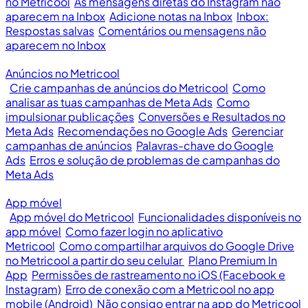
no Metricool
As mensagens diretas do Instagram não
aparecem na Inbox
Adicione notas na Inbox
Inbox:
Respostas salvas
Comentários ou mensagens não
aparecem no Inbox
Anúncios no Metricool
Crie campanhas de anúncios do Metricool
Como
analisar as tuas campanhas de Meta Ads
Como
impulsionar publicações
Conversões e Resultados no
Meta Ads
Recomendações no Google Ads
Gerenciar
campanhas de anúncios
Palavras-chave do Google
Ads
Erros e solução de problemas de campanhas do
Meta Ads
App móvel
App móvel do Metricool
Funcionalidades disponíveis no
app móvel
Como fazer login no aplicativo
Metricool
Como compartilhar arquivos do Google Drive
no Metricool a partir do seu celular
Plano Premium In
App
Permissões de rastreamento no iOS (Facebook e
Instagram)
Erro de conexão com a Metricool no app
mobile (Android)
Não consigo entrar na app do Metricool