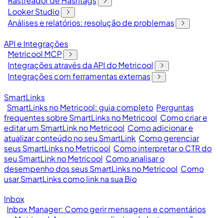
Rastreador de Hashtags
Looker Studio
Análises e relatórios: resolução de problemas
API e Integrações
Metricool MCP
Integrações através da API do Metricool
Integrações com ferramentas externas
SmartLinks
SmartLinks no Metricool: guia completo
Perguntas
frequentes sobre SmartLinks no Metricool
Como criar e
editar um SmartLink no Metricool
Como adicionar e
atualizar conteúdo no seu SmartLink
Como gerenciar
seus SmartLinks no Metricool
Como interpretar o CTR do
seu SmartLink no Metricool
Como analisar o
desempenho dos seus SmartLinks no Metricool
Como
usar SmartLinks como link na sua Bio
Inbox
Inbox Manager: Como gerir mensagens e comentários