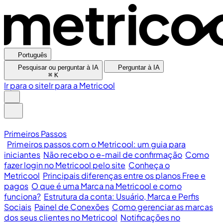
Português
Pesquisar ou perguntar à IA
Perguntar à IA
⌘
K
Ir para o site
Ir para a Metricool
Primeiros Passos
Primeiros passos com o Metricool: um guia para
iniciantes
Não recebo o e-mail de confirmação
Como
fazer login no Metricool pelo site
Conheça o
Metricool
Principais diferenças entre os planos Free e
pagos
O que é uma Marca na Metricool e como
funciona?
Estrutura da conta: Usuário, Marca e Perfis
Sociais
Painel de Conexões
Como gerenciar as marcas
dos seus clientes no Metricool
Notificações no