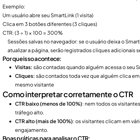
Exemplo:
Um usuário abre seu SmartLink (1 visita)
Clica em 3 botões diferentes (3 cliques)
CTR: (3 ÷ 1) × 100 = 300%
Sessões salvas no navegador: se o usuário deixa o SmartL
atualizar a página, serão registrados cliques adicionais s
Por que isso acontece:
Visitas:
são contadas quando alguém acessa o seu Sma
Cliques:
são contados toda vez que alguém clica e
mesmo visitante
Como interpretar corretamente o CTR
CTR baixo (menos de 100%)
: nem todos os visitant
tráfego alto.
CTR alto (mais de 100%)
: os visitantes clicam em vá
engajamento.
Boas práticas para analisar o CTR: