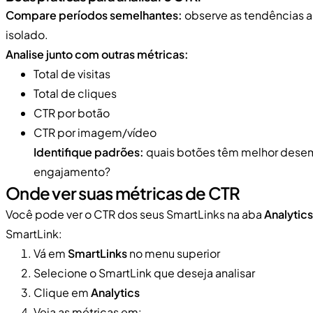
Compare períodos semelhantes:
observe as tendências a
isolado.
Analise junto com outras métricas:
Total de visitas
Total de cliques
CTR por botão
CTR por imagem/vídeo
Identifique padrões:
quais botões têm melhor desem
engajamento?
Onde ver suas métricas de CTR
Você pode ver o CTR dos seus SmartLinks na aba
Analytics
SmartLink:
Vá em
SmartLinks
no menu superior
Selecione o SmartLink que deseja analisar
Clique em
Analytics
Veja as métricas em: