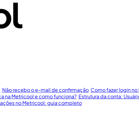
s
Não recebo o e-mail de confirmação
Como fazer login no 
a na Metricool e como funciona?
Estrutura da conta: Usuári
cações no Metricool: guia completo