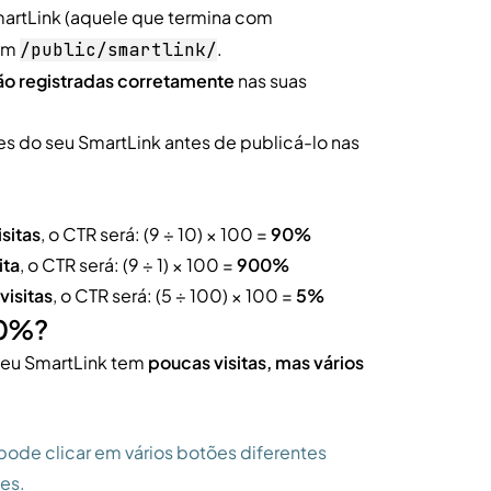
artLink (aquele que termina com
tém
.
/public/smartlink/
rão registradas corretamente
nas suas
ões do seu SmartLink antes de publicá-lo nas
isitas
, o CTR será: (9 ÷ 10) × 100 =
90%
ita
, o CTR será: (9 ÷ 1) × 100 =
900%
visitas
, o CTR será: (5 ÷ 100) × 100 =
5%
00%?
seu SmartLink tem
poucas visitas, mas vários
de clicar em vários botões diferentes
ues.