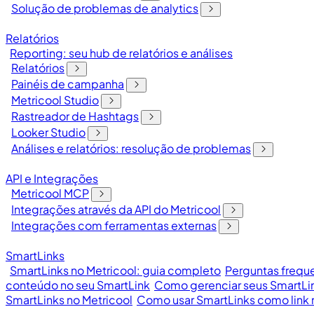
Solução de problemas de analytics
Relatórios
Reporting: seu hub de relatórios e análises
Relatórios
Painéis de campanha
Metricool Studio
Rastreador de Hashtags
Looker Studio
Análises e relatórios: resolução de problemas
API e Integrações
Metricool MCP
Integrações através da API do Metricool
Integrações com ferramentas externas
SmartLinks
SmartLinks no Metricool: guia completo
Perguntas freque
conteúdo no seu SmartLink
Como gerenciar seus SmartLin
SmartLinks no Metricool
Como usar SmartLinks como link n