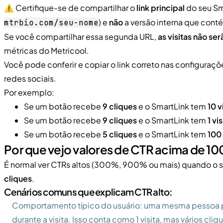
⚠️ Certifique-se de compartilhar o
link principal
do seu Sm
) e
não
a versão interna que con
mtrbio.com/seu-nome
Se você compartilhar essa segunda URL,
as visitas não se
métricas do Metricool.
Você pode conferir e copiar o link correto nas configuraç
redes sociais.
Por exemplo:
Se um botão recebe
9 cliques
e o SmartLink tem
10 v
Se um botão recebe
9 cliques
e o SmartLink tem
1 vis
Se um botão recebe
5 cliques
e o SmartLink tem
100 
Por que vejo valores de CTR acima de 1
É normal ver CTRs altos (300%, 900% ou mais) quando o 
cliques
.
Cenários comuns que explicam CTR alto:
Comportamento típico do usuário: uma mesma pessoa po
durante a visita. Isso conta como 1 visita, mas vários cliq