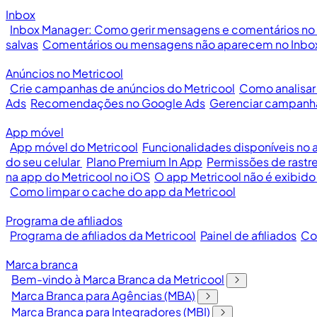
Inbox
Inbox Manager: Como gerir mensagens e comentários no 
salvas
Comentários ou mensagens não aparecem no Inbo
Anúncios no Metricool
Crie campanhas de anúncios do Metricool
Como analisar
Ads
Recomendações no Google Ads
Gerenciar campanh
App móvel
App móvel do Metricool
Funcionalidades disponíveis no
do seu celular
Plano Premium In App
Permissões de rastr
na app do Metricool no iOS
O app Metricool não é exibido
Como limpar o cache do app da Metricool
Programa de afiliados
Programa de afiliados da Metricool
Painel de afiliados
Com
Marca branca
Bem-vindo à Marca Branca da Metricool
Marca Branca para Agências (MBA)
Marca Branca para Integradores (MBI)