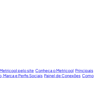
Metricool pelo site
Conheça o Metricool
Principais
o, Marca e Perfis Sociais
Painel de Conexões
Como