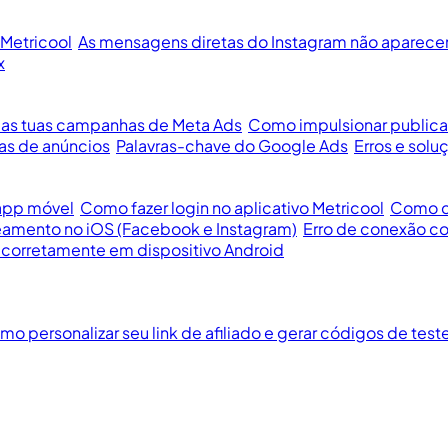
Metricool
As mensagens diretas do Instagram não aparece
x
 as tuas campanhas de Meta Ads
Como impulsionar public
as de anúncios
Palavras-chave do Google Ads
Erros e sol
 app móvel
Como fazer login no aplicativo Metricool
Como co
eamento no iOS (Facebook e Instagram)
Erro de conexão co
 corretamente em dispositivo Android
o personalizar seu link de afiliado e gerar códigos de test