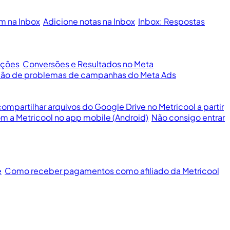
m na Inbox
Adicione notas na Inbox
Inbox: Respostas
ações
Conversões e Resultados no Meta
ução de problemas de campanhas do Meta Ads
mpartilhar arquivos do Google Drive no Metricool a partir
m a Metricool no app mobile (Android)
Não consigo entrar
e
Como receber pagamentos como afiliado da Metricool