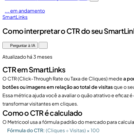
... em andamento
SmartLinks
Como interpretar o CTR do seu SmartLin
Perguntar à IA
Atualizado há 3 meses
CTR em SmartLinks
O CTR (Click-Through Rate ou Taxa de Cliques) mede
a po
botões ou imagens em relação ao total de visitas
que o se
Essa métrica ajuda você a avaliar o quão atrativo e eficaz
transformar visitantes em cliques.
Como o CTR é calculado
O Metricool usa a fórmula padrão do mercado para calcula
Fórmula do CTR:
(Cliques ÷ Visitas) × 100