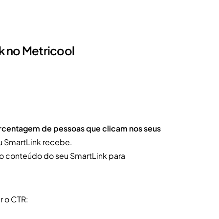
k no Metricool
rcentagem de pessoas que clicam nos seus
u SmartLink recebe.
 é o conteúdo do seu SmartLink para
r o CTR: