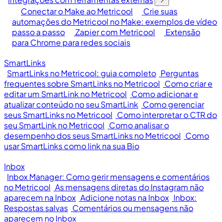
Conectar o Make ao Metricool
Crie suas
automações do Metricool no Make: exemplos de vídeo
passo a passo
Zapier com Metricool
Extensão
para Chrome para redes sociais
SmartLinks
SmartLinks no Metricool: guia completo
Perguntas
frequentes sobre SmartLinks no Metricool
Como criar e
editar um SmartLink no Metricool
Como adicionar e
atualizar conteúdo no seu SmartLink
Como gerenciar
seus SmartLinks no Metricool
Como interpretar o CTR do
seu SmartLink no Metricool
Como analisar o
desempenho dos seus SmartLinks no Metricool
Como
usar SmartLinks como link na sua Bio
Inbox
Inbox Manager: Como gerir mensagens e comentários
no Metricool
As mensagens diretas do Instagram não
aparecem na Inbox
Adicione notas na Inbox
Inbox:
Respostas salvas
Comentários ou mensagens não
aparecem no Inbox