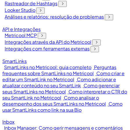
Rastreador de Hashtags
Looker Studio
Análises e relatórios: resolução de problemas
API e Integrações
Metricool MCP
Integrações através da API do Metricool
Integrações com ferramentas externas
SmartLinks
SmartLinks no Metricool: guia completo
Perguntas
frequentes sobre SmartLinks no Metricool
Como criar e
editar um SmartLink no Metricool
Como adicionar e
atualizar conteúdo no seu SmartLink
Como gerenciar
seus SmartLinks no Metricool
Como interpretar o CTR do
seu SmartLink no Metricool
Como analisar o
desempenho dos seus SmartLinks no Metricool
Como
usar SmartLinks como link na sua Bio
Inbox
Inbox Manager: Como gerir mensagens e comentários