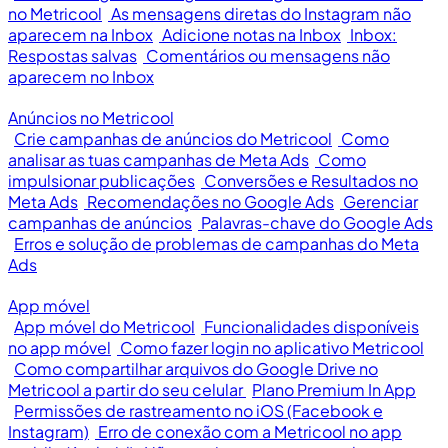
no Metricool
As mensagens diretas do Instagram não
aparecem na Inbox
Adicione notas na Inbox
Inbox:
Respostas salvas
Comentários ou mensagens não
aparecem no Inbox
Anúncios no Metricool
Crie campanhas de anúncios do Metricool
Como
analisar as tuas campanhas de Meta Ads
Como
impulsionar publicações
Conversões e Resultados no
Meta Ads
Recomendações no Google Ads
Gerenciar
campanhas de anúncios
Palavras-chave do Google Ads
Erros e solução de problemas de campanhas do Meta
Ads
App móvel
App móvel do Metricool
Funcionalidades disponíveis
no app móvel
Como fazer login no aplicativo Metricool
Como compartilhar arquivos do Google Drive no
Metricool a partir do seu celular
Plano Premium In App
Permissões de rastreamento no iOS (Facebook e
Instagram)
Erro de conexão com a Metricool no app