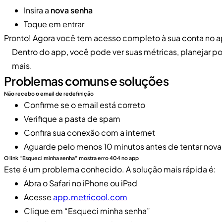
Insira a
nova senha
Toque em entrar
Pronto! Agora você tem acesso completo à sua conta no a
Dentro do app, você pode ver suas métricas, planejar p
mais.
Problemas comuns e soluções
Não recebo o email de redefinição
Confirme se o email está correto
Verifique a pasta de spam
Confira sua conexão com a internet
Aguarde pelo menos 10 minutos antes de tentar no
O link “Esqueci minha senha” mostra erro 404 no app
Este é um problema conhecido. A solução mais rápida é:
Abra o Safari no iPhone ou iPad
Acesse
app.metricool.com
Clique em “Esqueci minha senha”