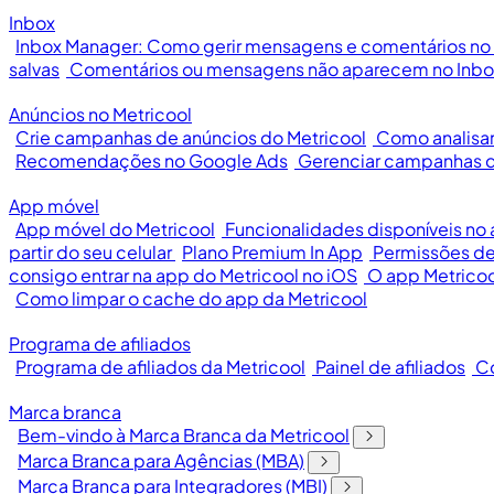
Inbox
Inbox Manager: Como gerir mensagens e comentários no 
salvas
Comentários ou mensagens não aparecem no Inbo
Anúncios no Metricool
Crie campanhas de anúncios do Metricool
Como analisar
Recomendações no Google Ads
Gerenciar campanhas d
App móvel
App móvel do Metricool
Funcionalidades disponíveis no
partir do seu celular
Plano Premium In App
Permissões de
consigo entrar na app do Metricool no iOS
O app Metricoo
Como limpar o cache do app da Metricool
Programa de afiliados
Programa de afiliados da Metricool
Painel de afiliados
Co
Marca branca
Bem-vindo à Marca Branca da Metricool
Marca Branca para Agências (MBA)
Marca Branca para Integradores (MBI)