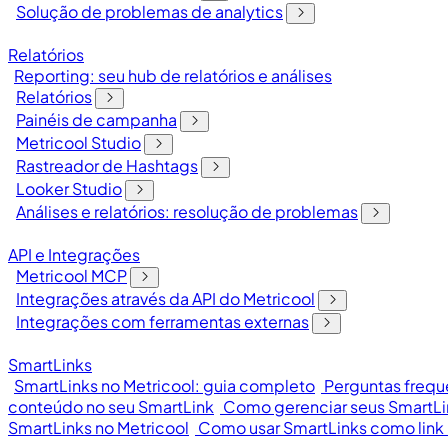
Solução de problemas de analytics
Relatórios
Reporting: seu hub de relatórios e análises
Relatórios
Painéis de campanha
Metricool Studio
Rastreador de Hashtags
Looker Studio
Análises e relatórios: resolução de problemas
API e Integrações
Metricool MCP
Integrações através da API do Metricool
Integrações com ferramentas externas
SmartLinks
SmartLinks no Metricool: guia completo
Perguntas frequ
conteúdo no seu SmartLink
Como gerenciar seus SmartLi
SmartLinks no Metricool
Como usar SmartLinks como link 