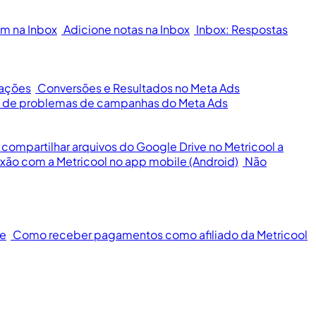
m na Inbox
Adicione notas na Inbox
Inbox: Respostas
cações
Conversões e Resultados no Meta Ads
ão de problemas de campanhas do Meta Ads
ompartilhar arquivos do Google Drive no Metricool a
xão com a Metricool no app mobile (Android)
Não
te
Como receber pagamentos como afiliado da Metricool