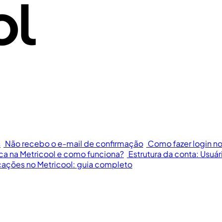
s
Não recebo o e-mail de confirmação
Como fazer login no
ca na Metricool e como funciona?
Estrutura da conta: Usuári
cações no Metricool: guia completo