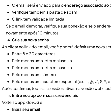
O email será enviado para o
endereço associado ao 
Verifique também a pasta de spam
O link tem validade limitada
Se o email demorar, verifique sua conexão e se o endere
novamente após 10 minutos.
Crie sua nova senha
Ao clicar no link do email, você poderá definir uma nova s
Entre 8 e 20 caracteres
Pelo menos uma letra maiúscula
Pelo menos uma letra minúscula
Pelo menos um número
Pelo menos um caractere especial (ex.: !, @, #, $, *, e
Após confirmar, todas as sessões ativas na versão web se
Entre no app com suas credenciais
Volte ao app do iOS e:
Insira seu
email