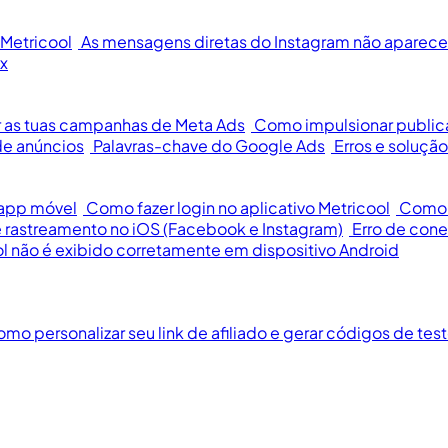
Metricool
As mensagens diretas do Instagram não aparece
x
 as tuas campanhas de Meta Ads
Como impulsionar publi
e anúncios
Palavras-chave do Google Ads
Erros e soluç
 app móvel
Como fazer login no aplicativo Metricool
Como c
 rastreamento no iOS (Facebook e Instagram)
Erro de cone
l não é exibido corretamente em dispositivo Android
mo personalizar seu link de afiliado e gerar códigos de tes