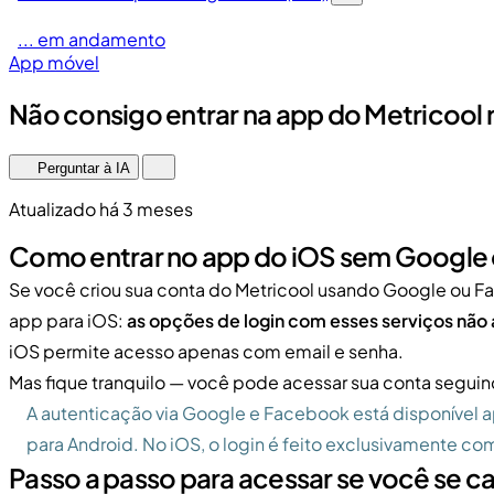
... em andamento
App móvel
Não consigo entrar na app do Metricool 
Perguntar à IA
Atualizado há 3 meses
Como entrar no app do iOS sem Google
Se você criou sua conta do Metricool usando Google ou F
app para iOS:
as opções de login com esses serviços nã
iOS permite acesso apenas com email e senha.
Mas fique tranquilo — você pode acessar sua conta seguin
A autenticação via Google e Facebook está disponível 
para Android. No iOS, o login é feito exclusivamente co
Passo a passo para acessar se você se 