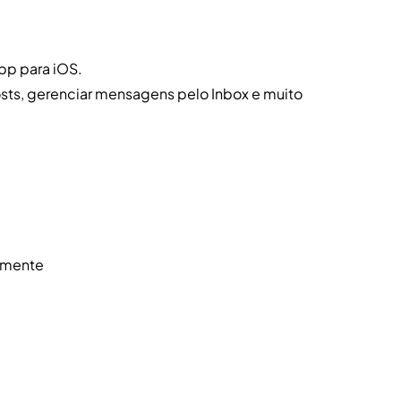
pp para iOS.
osts, gerenciar mensagens pelo Inbox e muito
vamente