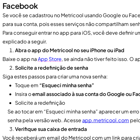
Facebook
Se você se cadastrou no Metricool usando Google ou Face
para sua conta, pois esses serviços não compartilham sen
Para conseguir entrar no app para iOS, você deve definir 
explicado a seguir.
Abra o app do Metricool no seu iPhone ou iPad
Baixe o app na
App Store
, se ainda não tiver feito isso. O 
Solicite a redefinição de senha
Siga estes passos para criar uma nova senha:
Toque em
“Esqueci minha senha”
Insira o
email associado à sua conta do Google ou F
Solicite a redefinição
Se ao tocar em “Esqueci minha senha” aparecer um erro 4
senha pela versão web. Acesse
app.metricool.com
pelo
Verifique sua caixa de entrada
Você receberá um email do Metricool com um link para cri