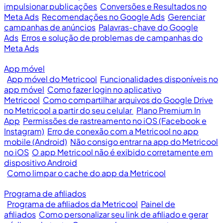
impulsionar publicações
Conversões e Resultados no
Meta Ads
Recomendações no Google Ads
Gerenciar
campanhas de anúncios
Palavras-chave do Google
Ads
Erros e solução de problemas de campanhas do
Meta Ads
App móvel
App móvel do Metricool
Funcionalidades disponíveis no
app móvel
Como fazer login no aplicativo
Metricool
Como compartilhar arquivos do Google Drive
no Metricool a partir do seu celular
Plano Premium In
App
Permissões de rastreamento no iOS (Facebook e
Instagram)
Erro de conexão com a Metricool no app
mobile (Android)
Não consigo entrar na app do Metricool
no iOS
O app Metricool não é exibido corretamente em
dispositivo Android
Como limpar o cache do app da Metricool
Programa de afiliados
Programa de afiliados da Metricool
Painel de
afiliados
Como personalizar seu link de afiliado e gerar