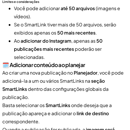
Limites e considerações
Você pode adicionar
até 50 arquivos
(imagens e
vídeos).
Se o SmartLink tiver mais de 50 arquivos, serão
exibidos apenas os
50 mais recentes
.
Ao
adicionar do Instagram
, apenas as
50
publicações mais recentes
poderão ser
selecionadas.
🗓️ Adicionar conteúdo ao planejar
Ao criar uma nova publicação no
Planejador
, você pode
adicioná-la a um ou vários SmartLinks na
seção
SmartLinks
dentro das configurações globais da
publicação.
Basta selecionar os
SmartLinks
onde deseja que a
publicação apareça e adicionar o
link de destino
correspondente.
Quando a publicação for publicada, a
imagem será