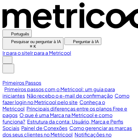
Português
Pesquisar ou perguntar à IA
Perguntar à IA
⌘
K
Ir para o site
Ir para a Metricool
Primeiros Passos
Primeiros passos com o Metricool: um guia para
iniciantes
Não recebo o e-mail de confirmação
Como
fazer login no Metricool pelo site
Conheça o
Metricool
Principais diferenças entre os planos Free e
pagos
O que é uma Marca na Metricool e como
funciona?
Estrutura da conta: Usuário, Marca e Perfis
Sociais
Painel de Conexões
Como gerenciar as marcas
dos seus clientes no Metricool
Notificações no