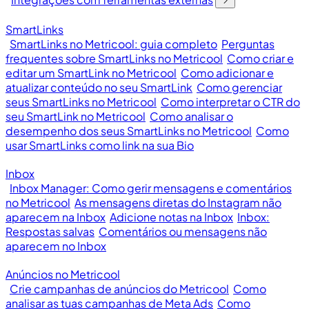
SmartLinks
SmartLinks no Metricool: guia completo
Perguntas
frequentes sobre SmartLinks no Metricool
Como criar e
editar um SmartLink no Metricool
Como adicionar e
atualizar conteúdo no seu SmartLink
Como gerenciar
seus SmartLinks no Metricool
Como interpretar o CTR do
seu SmartLink no Metricool
Como analisar o
desempenho dos seus SmartLinks no Metricool
Como
usar SmartLinks como link na sua Bio
Inbox
Inbox Manager: Como gerir mensagens e comentários
no Metricool
As mensagens diretas do Instagram não
aparecem na Inbox
Adicione notas na Inbox
Inbox:
Respostas salvas
Comentários ou mensagens não
aparecem no Inbox
Anúncios no Metricool
Crie campanhas de anúncios do Metricool
Como
analisar as tuas campanhas de Meta Ads
Como