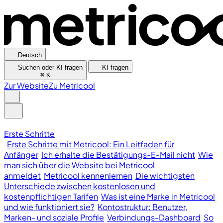
Deutsch
Suchen oder KI fragen
KI fragen
⌘
K
Zur Website
Zu Metricool
Erste Schritte
Erste Schritte mit Metricool: Ein Leitfaden für
Anfänger
Ich erhalte die Bestätigungs-E-Mail nicht
Wie
man sich über die Website bei Metricool
anmeldet
Metricool kennenlernen
Die wichtigsten
Unterschiede zwischen kostenlosen und
kostenpflichtigen Tarifen
Was ist eine Marke in Metricool
und wie funktioniert sie?
Kontostruktur: Benutzer,
Marken- und soziale Profile
Verbindungs-Dashboard
So