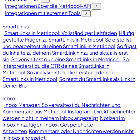
Integrationen über die Metricool-API
Integrationen mit externen Tools
SmartLinks
SmartLinks in Metricool: Vollständiger Leitfaden
Häufig
gestellte Fragen zu SmartLinks in Metricool
So erstellst
und bearbeitest du einen SmartLink in Metricool
So fügst
du Inhalte zu deinem SmartLink hinzu und aktualisierst
sie
So verwaltest du deine SmartLinks in Metricool
So
interpretierst du die CTR deines SmartLinks in
Metricool
So analysierst du die Leistung deiner
SmartLinks in Metricool
So nutzt du SmartLinks als Link in
deiner Bio
Inbox
Inbox Manager: So verwaltest du Nachrichten und
Kommentare aus Metricool
Instagram-Direktnachrichten
werden nicht in meinem Inbox angezeigt
Notizen im
Inbox hinzufügen
Inbox: Gespeicherte
Antworten
Kommentare oder Nachrichten werden nicht
in Inbox angezeigt