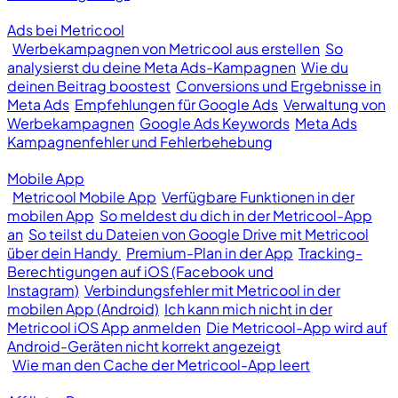
Ads bei Metricool
Werbekampagnen von Metricool aus erstellen
So
analysierst du deine Meta Ads-Kampagnen
Wie du
deinen Beitrag boostest
Conversions und Ergebnisse in
Meta Ads
Empfehlungen für Google Ads
Verwaltung von
Werbekampagnen
Google Ads Keywords
Meta Ads
Kampagnenfehler und Fehlerbehebung
Mobile App
Metricool Mobile App
Verfügbare Funktionen in der
mobilen App
So meldest du dich in der Metricool-App
an
So teilst du Dateien von Google Drive mit Metricool
über dein Handy
Premium-Plan in der App
Tracking-
Berechtigungen auf iOS (Facebook und
Instagram)
Verbindungsfehler mit Metricool in der
mobilen App (Android)
Ich kann mich nicht in der
Metricool iOS App anmelden
Die Metricool-App wird auf
Android-Geräten nicht korrekt angezeigt
Wie man den Cache der Metricool-App leert