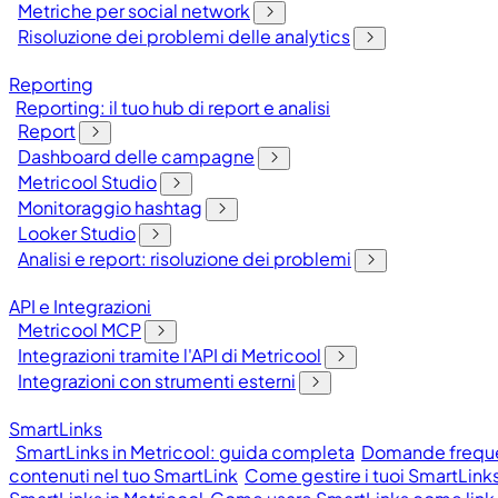
Metriche per social network
Risoluzione dei problemi delle analytics
Reporting
Reporting: il tuo hub di report e analisi
Report
Dashboard delle campagne
Metricool Studio
Monitoraggio hashtag
Looker Studio
Analisi e report: risoluzione dei problemi
API e Integrazioni
Metricool MCP
Integrazioni tramite l'API di Metricool
Integrazioni con strumenti esterni
SmartLinks
SmartLinks in Metricool: guida completa
Domande frequen
contenuti nel tuo SmartLink
Come gestire i tuoi SmartLinks