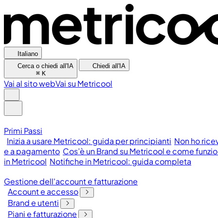
Italiano
Cerca o chiedi all'IA
Chiedi all'IA
⌘
K
Vai al sito web
Vai su Metricool
Primi Passi
Inizia a usare Metricool: guida per principianti
Non ho rice
e a pagamento
Cos’è un Brand su Metricool e come funzi
in Metricool
Notifiche in Metricool: guida completa
Gestione dell'account e fatturazione
Account e accesso
Brand e utenti
Piani e fatturazione