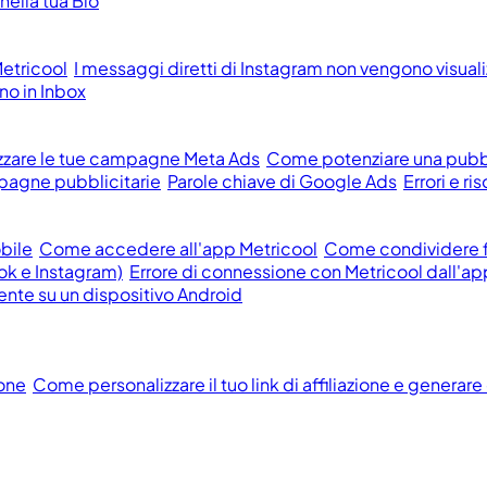
ella tua Bio
etricool
I messaggi diretti di Instagram non vengono visualizz
o in Inbox
zzare le tue campagne Meta Ads
Come potenziare una pubb
pagne pubblicitarie
Parole chiave di Google Ads
Errori e r
obile
Come accedere all'app Metricool
Come condividere fi
ok e Instagram)
Errore di connessione con Metricool dall'ap
ente su un dispositivo Android
ione
Come personalizzare il tuo link di affiliazione e generare