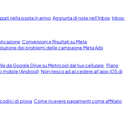
ati nella posta in arrivo
Aggiunta di note nell'Inbox
Inbox:
licazione
Conversioni e Risultati su Meta
isoluzione dei problemi delle campagne Meta Ads
le da Google Drive su Metricool dal tuo cellulare
Piano
p mobile (Android)
Non riesco ad accedere all’app iOS di
 codici di prova
Come ricevere pagamenti come affiliato