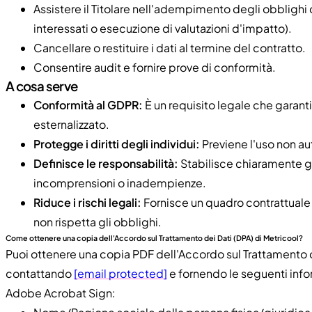
Assistere il Titolare nell'adempimento degli obblighi 
interessati o esecuzione di valutazioni d'impatto).
Cancellare o restituire i dati al termine del contratto.
Consentire audit e fornire prove di conformità.
A cosa serve
Conformità al GDPR:
È un requisito legale che garanti
esternalizzato.
Protegge i diritti degli individui:
Previene l'uso non aut
Definisce le responsabilità:
Stabilisce chiaramente gl
incomprensioni o inadempienze.
Riduce i rischi legali:
Fornisce un quadro contrattuale 
non rispetta gli obblighi.
Come ottenere una copia dell'Accordo sul Trattamento dei Dati (DPA) di Metricool?
Puoi ottenere una copia PDF dell'Accordo sul Trattamento d
contattando
[email protected]
e fornendo le seguenti info
Adobe Acrobat Sign: