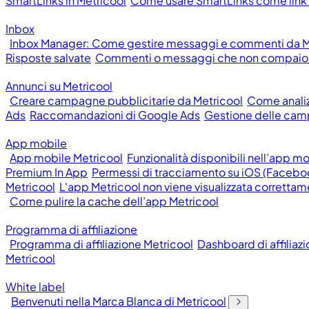
SmartLinks in Metricool
Come usare SmartLinks come link n
Inbox
Inbox Manager: Come gestire messaggi e commenti da M
Risposte salvate
Commenti o messaggi che non compaion
Annunci su Metricool
Creare campagne pubblicitarie da Metricool
Come anali
Ads
Raccomandazioni di Google Ads
Gestione delle cam
App mobile
App mobile Metricool
Funzionalità disponibili nell’app m
Premium In App
Permessi di tracciamento su iOS (Facebo
Metricool
L'app Metricool non viene visualizzata correttam
Come pulire la cache dell’app Metricool
Programma di affiliazione
Programma di affiliazione Metricool
Dashboard di affiliaz
Metricool
White label
Benvenuti nella Marca Blanca di Metricool