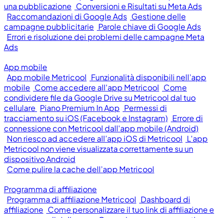
una pubblicazione
Conversioni e Risultati su Meta Ads
Raccomandazioni di Google Ads
Gestione delle
campagne pubblicitarie
Parole chiave di Google Ads
Errori e risoluzione dei problemi delle campagne Meta
Ads
App mobile
App mobile Metricool
Funzionalità disponibili nell’app
mobile
Come accedere all'app Metricool
Come
condividere file da Google Drive su Metricool dal tuo
cellulare
Piano Premium In App
Permessi di
tracciamento su iOS (Facebook e Instagram)
Errore di
connessione con Metricool dall'app mobile (Android)
Non riesco ad accedere all’app iOS di Metricool
L'app
Metricool non viene visualizzata correttamente su un
dispositivo Android
Come pulire la cache dell’app Metricool
Programma di affiliazione
Programma di affiliazione Metricool
Dashboard di
affiliazione
Come personalizzare il tuo link di affiliazione e