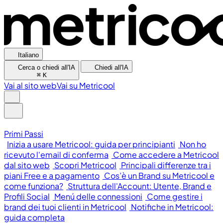
Italiano
Cerca o chiedi all'IA
Chiedi all'IA
⌘
K
Vai al sito web
Vai su Metricool
Primi Passi
Inizia a usare Metricool: guida per principianti
Non ho
ricevuto l'email di conferma
Come accedere a Metricool
dal sito web
Scopri Metricool
Principali differenze tra i
piani Free e a pagamento
Cos’è un Brand su Metricool e
come funziona?
Struttura dell'Account: Utente, Brand e
Profili Social
Menú delle connessioni
Come gestire i
brand dei tuoi clienti in Metricool
Notifiche in Metricool:
guida completa