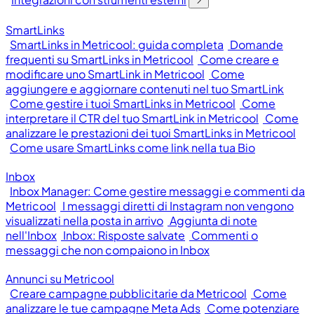
SmartLinks
SmartLinks in Metricool: guida completa
Domande
frequenti su SmartLinks in Metricool
Come creare e
modificare uno SmartLink in Metricool
Come
aggiungere e aggiornare contenuti nel tuo SmartLink
Come gestire i tuoi SmartLinks in Metricool
Come
interpretare il CTR del tuo SmartLink in Metricool
Come
analizzare le prestazioni dei tuoi SmartLinks in Metricool
Come usare SmartLinks come link nella tua Bio
Inbox
Inbox Manager: Come gestire messaggi e commenti da
Metricool
I messaggi diretti di Instagram non vengono
visualizzati nella posta in arrivo
Aggiunta di note
nell'Inbox
Inbox: Risposte salvate
Commenti o
messaggi che non compaiono in Inbox
Annunci su Metricool
Creare campagne pubblicitarie da Metricool
Come
analizzare le tue campagne Meta Ads
Come potenziare