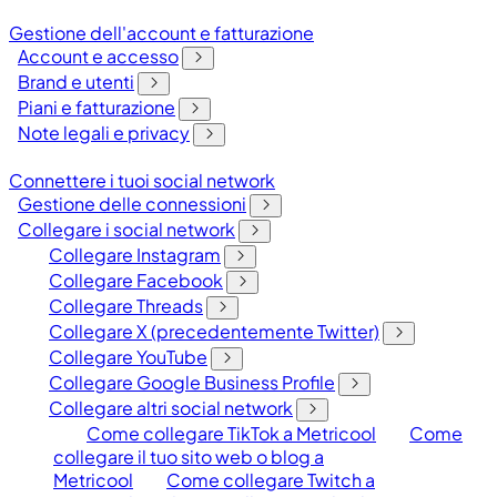
Gestione dell'account e fatturazione
Account e accesso
Brand e utenti
Piani e fatturazione
Note legali e privacy
Connettere i tuoi social network
Gestione delle connessioni
Collegare i social network
Collegare Instagram
Collegare Facebook
Collegare Threads
Collegare X (precedentemente Twitter)
Collegare YouTube
Collegare Google Business Profile
Collegare altri social network
Come collegare TikTok a Metricool
Come
collegare il tuo sito web o blog a
Metricool
Come collegare Twitch a