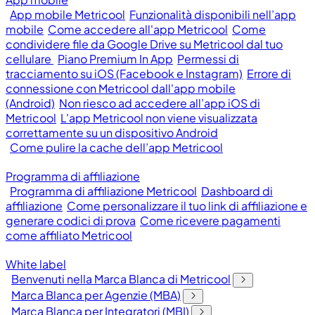
App mobile Metricool
Funzionalità disponibili nell’app
mobile
Come accedere all'app Metricool
Come
condividere file da Google Drive su Metricool dal tuo
cellulare
Piano Premium In App
Permessi di
tracciamento su iOS (Facebook e Instagram)
Errore di
connessione con Metricool dall'app mobile
(Android)
Non riesco ad accedere all’app iOS di
Metricool
L'app Metricool non viene visualizzata
correttamente su un dispositivo Android
Come pulire la cache dell’app Metricool
Programma di affiliazione
Programma di affiliazione Metricool
Dashboard di
affiliazione
Come personalizzare il tuo link di affiliazione e
generare codici di prova
Come ricevere pagamenti
come affiliato Metricool
White label
Benvenuti nella Marca Blanca di Metricool
Marca Blanca per Agenzie (MBA)
Marca Blanca per Integratori (MBI)