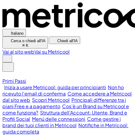
Italiano
Cerca o chiedi all'IA
Chiedi all'IA
⌘
K
Vai al sito web
Vai su Metricool
Primi Passi
Inizia a usare Metricool: guida per principianti
Non ho
ricevuto l'email di conferma
Come accedere a Metricool
dal sito web
Scopri Metricool
Principali differenze tra i
piani Free e a pagamento
Cos’è un Brand su Metricool e
come funziona?
Struttura dell'Account: Utente, Brand e
Profili Social
Menú delle connessioni
Come gestire i
brand dei tuoi clienti in Metricool
Notifiche in Metricool:
guida completa