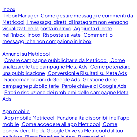
Inbox
Inbox Manager: Come gestire messaggi e commenti da
Metricool
I messaggi diretti di Instagram non vengono
visualizzati nella posta in arrivo
Aggiunta di note
nell'Inbox
Inbox: Risposte salvate
Commenti o
messaggi che non compaiono in Inbox
Annunci su Metricool
Creare campagne pubblicitarie da Metricool
Come
analizzare le tue campagne Meta Ads
Come potenziare
una pubblicazione
Conversioni e Risultati su Meta Ads
Raccomandazioni di Google Ads
Gestione delle
campagne pubblicitarie
Parole chiave di Google Ads
Errori e risoluzione dei problemi delle campagne Meta
Ads
App mobile
App mobile Metricool
Funzionalità disponibili nell’app
mobile
Come accedere all'app Metricool
Come
condividere file da Google Drive su Metricool dal tuo
cellulare
Piano Premium In App
Permessi di