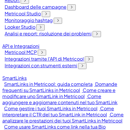
Report
Dashboard delle campagne
Metricool Studio
Monitoraggio hashtag
Looker Studio
Analisi e report: risoluzione dei problemi
API e Integrazioni
Metricool MCP
Integrazioni tramite l'API di Metricool
Integrazioni con strumenti esterni
SmartLinks
SmartLinks in Metricool: guida completa
Domande
frequenti su SmartLinks in Metricool
Come creare e
modificare uno SmartLink in Metricool
Come
aggiungere e aggiornare contenuti nel tuo SmartLink
Come gestire i tuoi SmartLinks in Metricool
Come
interpretare il CTR del tuo SmartLink in Metricool
Come
analizzare le prestazioni dei tuoi SmartLinks in Metricool
Come usare SmartLinks come link nella tua Bio