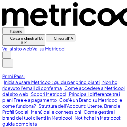
Italiano
Cerca o chiedi all'IA
Chiedi all'IA
⌘
K
Vai al sito web
Vai su Metricool
Primi Passi
Inizia a usare Metricool: guida per principianti
Non ho
ricevuto l'email di conferma
Come accedere a Metricool
dal sito web
Scopri Metricool
Principali differenze tra i
piani Free e a pagamento
Cos’è un Brand su Metricool e
come funziona?
Struttura dell'Account: Utente, Brand e
Profili Social
Menú delle connessioni
Come gestire i
brand dei tuoi clienti in Metricool
Notifiche in Metricool:
guida completa