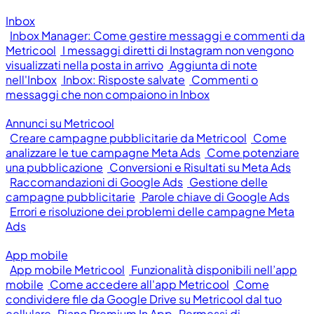
Inbox
Inbox Manager: Come gestire messaggi e commenti da
Metricool
I messaggi diretti di Instagram non vengono
visualizzati nella posta in arrivo
Aggiunta di note
nell'Inbox
Inbox: Risposte salvate
Commenti o
messaggi che non compaiono in Inbox
Annunci su Metricool
Creare campagne pubblicitarie da Metricool
Come
analizzare le tue campagne Meta Ads
Come potenziare
una pubblicazione
Conversioni e Risultati su Meta Ads
Raccomandazioni di Google Ads
Gestione delle
campagne pubblicitarie
Parole chiave di Google Ads
Errori e risoluzione dei problemi delle campagne Meta
Ads
App mobile
App mobile Metricool
Funzionalità disponibili nell’app
mobile
Come accedere all'app Metricool
Come
condividere file da Google Drive su Metricool dal tuo
cellulare
Piano Premium In App
Permessi di