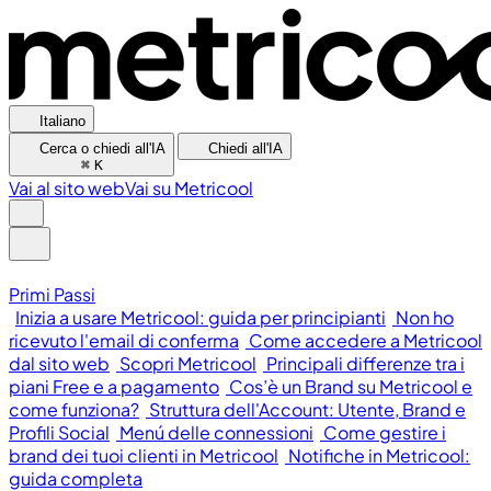
Italiano
Cerca o chiedi all'IA
Chiedi all'IA
⌘
K
Vai al sito web
Vai su Metricool
Primi Passi
Inizia a usare Metricool: guida per principianti
Non ho
ricevuto l'email di conferma
Come accedere a Metricool
dal sito web
Scopri Metricool
Principali differenze tra i
piani Free e a pagamento
Cos’è un Brand su Metricool e
come funziona?
Struttura dell'Account: Utente, Brand e
Profili Social
Menú delle connessioni
Come gestire i
brand dei tuoi clienti in Metricool
Notifiche in Metricool:
guida completa