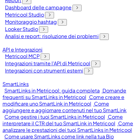
Report
Dashboard delle campagne
Metricool Studio
Monitoraggio hashtag
Looker Studio
Analisi e report: risoluzione dei problemi
API e Integrazioni
Metricool MCP
Integrazioni tramite l'API di Metricool
Integrazioni con strumenti esterni
SmartLinks
SmartLinks in Metricool: guida completa
Domande
frequenti su SmartLinks in Metricool
Come creare e
modificare uno SmartLink in Metricool
Come
aggiungere e aggiornare contenuti nel tuo SmartLink
Come gestire i tuoi SmartLinks in Metricool
Come
interpretare il CTR del tuo SmartLink in Metricool
Come
analizzare le prestazioni dei tuoi SmartLinks in Metricool
Come usare SmartLinks come link nella tua Bio