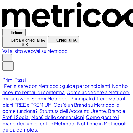
Italiano
Cerca o chiedi all'IA
Chiedi all'IA
⌘
K
Vai al sito web
Vai su Metricool
Primi Passi
Per iniziare con Metricool: guida per principianti
Non ho
ricevuto l'email di conferma
Come accedere a Metricool
dal sito web
Scopri Metricool
Principali differenze tra il
piani FREE e PREMIUM
Cos’è un Brand su Metricool e
come funziona?
Struttura dell'Account: Utente, Brand e
Profili Social
Menú delle connessioni
Come gestire i
brand dei tuoi clienti in Metricool
Notifiche in Metricool:
guida completa