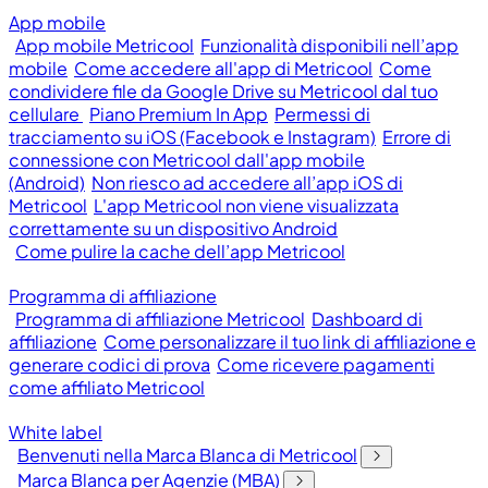
App mobile
App mobile Metricool
Funzionalità disponibili nell’app
mobile
Come accedere all'app di Metricool
Come
condividere file da Google Drive su Metricool dal tuo
cellulare
Piano Premium In App
Permessi di
tracciamento su iOS (Facebook e Instagram)
Errore di
connessione con Metricool dall'app mobile
(Android)
Non riesco ad accedere all’app iOS di
Metricool
L'app Metricool non viene visualizzata
correttamente su un dispositivo Android
Come pulire la cache dell’app Metricool
Programma di affiliazione
Programma di affiliazione Metricool
Dashboard di
affiliazione
Come personalizzare il tuo link di affiliazione e
generare codici di prova
Come ricevere pagamenti
come affiliato Metricool
White label
Benvenuti nella Marca Blanca di Metricool
Marca Blanca per Agenzie (MBA)